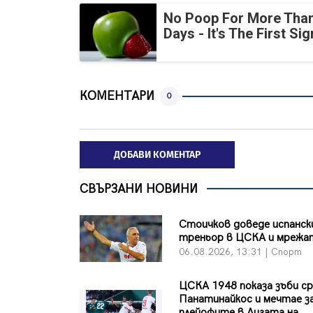
No Poop For More Than
Days - It's The First Sig
КОМЕНТАРИ
0
ДОБАВИ КОМЕНТАР
СВЪРЗАНИ НОВИНИ
Стоичков доведе испанск
треньор в ЦСКА и мрежа
06.08.2026, 13:31 | Спорт
ЦСКА 1948 показа зъби с
Панатинайкос и мечтае з
плейофите в Лигата на