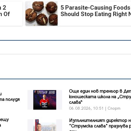
 2
5 Parasite-Causing Foods
n Of
Should Stop Eating Right
Още един нов треньор в Де
и
юношеската школа на „Стр
та полудя
слава“
06.08.2026, 10:51 | Спорт
рещу
Изпълнителният директор н
а
"Струмска слава" празнува 