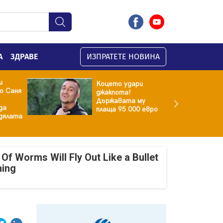
А
ЗДРАВЕ
ИЗПРАТЕТЕ НОВИНА
и
Коцето удари
о Саня
джакпота!
Държавата му
да
плаща 95 000 евро
здялата
Of Worms Will Fly Out Like a Bullet
ning