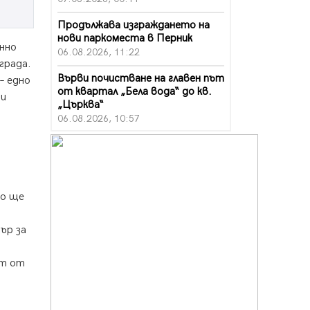
Продължава изграждането на
нови паркоместа в Перник
енно
06.08.2026, 11:22
града.
Върви почистване на главен път
– едно
от квартал „Бела вода“ до кв.
ни
„Църква“
06.08.2026, 10:57
Четири сигнала до пожарната в
Перник за денонощие,
пожарникарите призовават към
повишено внимание
то ще
06.08.2026, 09:43
Много заразен вирус върлува в
ър за
Перник
06.08.2026, 09:28
ст от
Проверки за спазване правилата
за пожарна безопасност по
време на жътвената кампания в