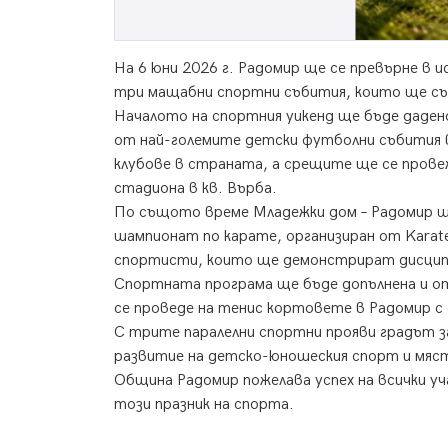
На 6 юни 2026 г. Радомир ще се превърне в 
три мащабни спортни събития, които ще съ
Началото на спортния уикенд ще бъде дадено
от най-големите детски футболни събития в
клубове в страната, а срещите ще се прове
стадиона в кв. Върба.
По същото време Младежки дом – Радомир щ
шампионат по карате, организиран от Karate
спортисти, които ще демонстрират дисципл
Спортната програма ще бъде допълнена и от
се проведе на тенис кортовете в Радомир с 
С трите паралелни спортни прояви градът з
развитие на детско-юношеския спорт и мяс
Община Радомир пожелава успех на всички у
този празник на спорта.