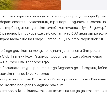
истинска спортна столица на региона, посрещайки едноврем
берат стотици участници, треньори, родители и гости на 
 с първия ден от детския футболен турнир „Купа Радомир“ 
 региона. В турнира ще се включат над 600 деца от различ
ждат паралелно на Градски стадион „Христо Радованов“ и
е бъде домакин на междинен изпит за степен и вътрешен
 Club Tsanev – клон Радомир. Събитието ще събере млади
ина, техника и спортен дух.
 Регионален турнир по тенис за възраст до 14 години, кой
домакин Тенис клуб Радомир.
а пореден път затвърждава своята роля като активен цент
то, което подкрепя младите таланти.
частници и кани жителите и гостите на града да станат ча