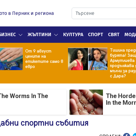
ото в Перник и региона
БИЗНЕС
ЖЪЛТИНИ
КУЛТУРА
СПОРТ
СВЯТ
МОД
Тишина пред
От 9 август
бурята! Защ
цените на
Армутлиева
етикетите само в
продължава 
евро
мълчи за ра
с Дара?
The Worms In The
The Horde 
In the Mor
щабни спортни събития