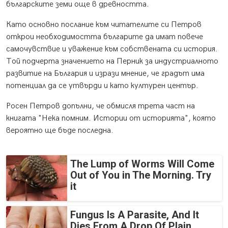
българските земи още в древността.
Като основно послание към читателите си Петров
открои необходимостта българите да имат повече
самочувствие и уважение към собствената си история.
Той подчерта значението на Перник за индустриалното
развитие на България и изрази мнение, че градът има
потенциал да се утвърди и като културен център.
Росен Петров допълни, че обмисля трета част на
книгата "Нека помним. Истории от историята", която
вероятно ще бъде последна.
The Lump of Worms Will Come
Out of You in The Morning. Try
it
Fungus Is A Parasite, And It
Dies From A Drop Of Plain...