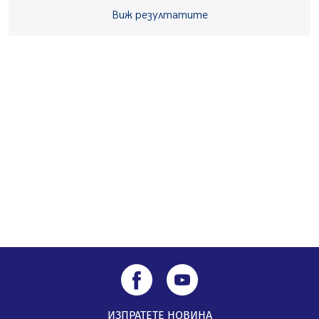
Ето какво вдъхнови Здравка Евтимова за новата ѝ
книга
Виж резултатите
07.08.2026, 00:11
Продължава изграждането на нови паркоместа в
Перник
06.08.2026, 11:22
ИЗПРАТЕТЕ НОВИНА