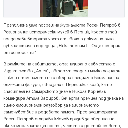
Препълнена зала посрещна журналиста Росен Петров в
Регионалния исторически музей в Перник, където той
представи втората част от своята документално-
публицистична поредица „Нека помним II. Още истории
от историята“.
В рамките на събитието, организирано съвместно с
Издателство „Атеа“, авторът сподели малко познати
факти от миналото ни и обърна специално внимание на
бележити фигури, свързани с Пернишкия край, като
спасителя на Самарското знаме Никола Корчев и
командира Атила Зафиров. Вечерта премина под знака на
силно емоционален разговор за националното
самочувствие и родовата памет. Пред аудиторията
Росен Петров отправи ключов призив за обединение
около моралните ценности, честта и достойнството,