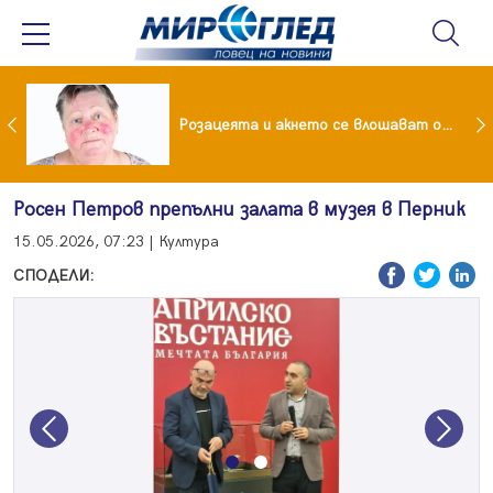
ейчева отиде на море след убийството на Владо Загатото, скарала се с него за пари
Розацеята и акнето се влошават от слънцето
Росен Петров препълни залата в музея в Перник
15.05.2026, 07:23 | Култура
СПОДЕЛИ:
Previous
Next