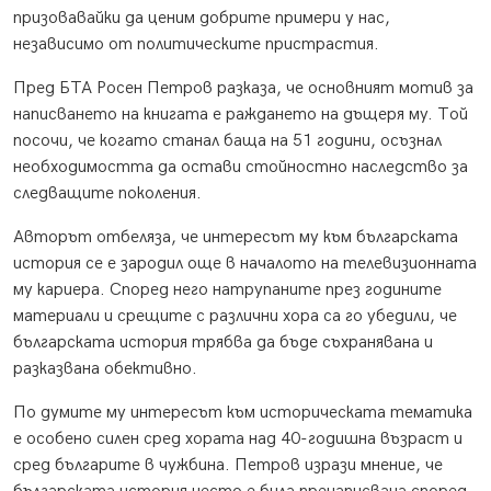
призовавайки да ценим добрите примери у нас,
независимо от политическите пристрастия.
Пред БТА Росен Петров разказа, че основният мотив за
написването на книгата е раждането на дъщеря му. Той
посочи, че когато станал баща на 51 години, осъзнал
необходимостта да остави стойностно наследство за
следващите поколения.
Авторът отбеляза, че интересът му към българската
история се е зародил още в началото на телевизионната
му кариера. Според него натрупаните през годините
материали и срещите с различни хора са го убедили, че
българската история трябва да бъде съхранявана и
разказвана обективно.
По думите му интересът към историческата тематика
е особено силен сред хората над 40-годишна възраст и
сред българите в чужбина. Петров изрази мнение, че