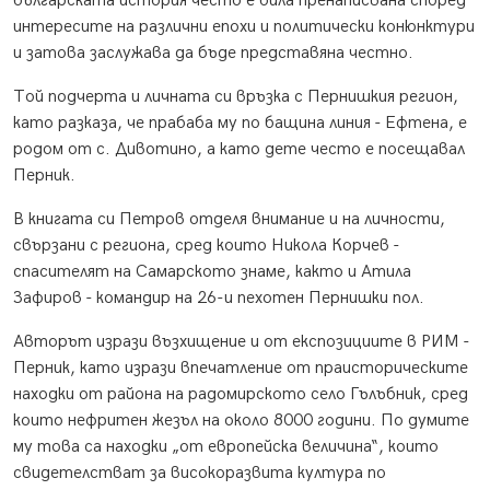
българската история често е била пренаписвана според
интересите на различни епохи и политически конюнктури
и затова заслужава да бъде представяна честно.
Той подчерта и личната си връзка с Пернишкия регион,
като разказа, че прабаба му по бащина линия - Ефтена, е
родом от с. Дивотино, а като дете често е посещавал
Перник.
В книгата си Петров отделя внимание и на личности,
свързани с региона, сред които Никола Корчев -
спасителят на Самарското знаме, както и Атила
Зафиров - командир на 26-и пехотен Пернишки пол.
Авторът изрази възхищение и от експозициите в РИМ -
Перник, като изрази впечатление от праисторическите
находки от района на радомирското село Гълъбник, сред
които нефритен жезъл на около 8000 години. По думите
му това са находки „от европейска величина“, които
свидетелстват за високоразвита култура по