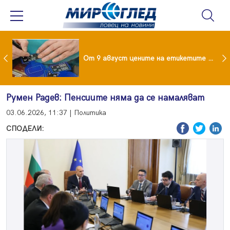
 за изграждане на 13-етажна "мегаджамия" разгневи жителите на Лондон
От 9 август цените на етикетите само в евро
Румен Радев: Пенсиите няма да се намаляват
03.06.2026, 11:37 | Политика
СПОДЕЛИ: