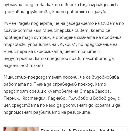
публични средства, както и високи възнаграждения в
държавни дружества, които работят на загуба.
Румен Радев подчерта, че на заседанието на Съвета по
сигурността към Министерския съвет, което се
проведе тази сутрин, е обсъдена смяната на особения
търговски управител на „Лукойл“, по предложение на
министъра на икономиката, инвестициите и
индустрията, като предстои правителството да
назначи нов такъв.
Министър-председателят посочи, че се възобновява
работата по Плана за справедлив преход, като
предстоят срещи с кметовете на Стара Загора,
Перник, Кюстендил, Раднево, Гълъбово и Бобов дол, с
цел средствата по него да достигнат до хората и да
подпомогнат развитието на регионите.