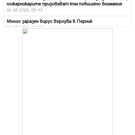
пожарникарите призовават към повишено внимание
06.08.2026, 09:43
Много заразен вирус върлува в Перник
06.08.2026, 09:28
Проверки за спазване правилата за пожарна
безопасност по време на жътвената кампания в
Перник
06.08.2026, 07:51
Ето какви забавления ще има през август в Перник
06.08.2026, 00:48
Пернишки експерт за фишинг измамите:
Проверявайте съмнителните линкове в bezopasno.net
05.08.2026, 15:42
На 95 години почина Лиляна Десова
05.08.2026, 15:18
Радев: Работи се активно за запазването на
средствата по Плана за справедлив преход за