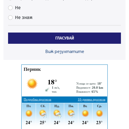
Непълнолетни с електрически тротинетки
Не
санкционирани при нощна проверка в Перник
Не знам
05.08.2026, 10:00
По-малко тежки катастрофи в Пернишко от
началото на годината
ГЛАСУВАЙ
05.08.2026, 09:30
Здравният министър Катя Ивкова и депутата от
Виж резултатите
Перник Мартин Жлябинков обходиха здравни
заведения в Перник
05.08.2026, 09:06
Извънредният и пълномощен посланик на Иран на
посещение в музея в Перник
05.08.2026, 09:02
Млади мъже от Перник в инициатива „Перник
подкрепя своите пенсионери“
05.08.2026, 08:57