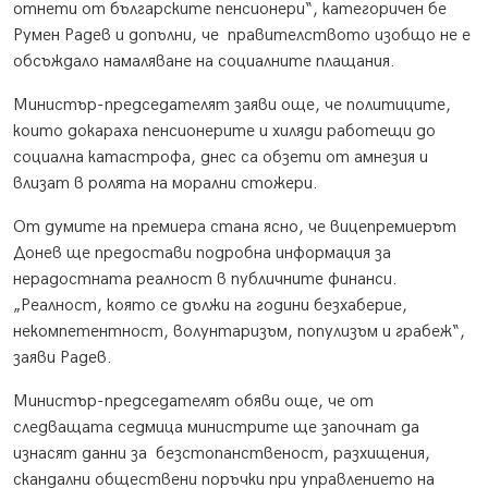
отнети от българските пенсионери“, категоричен бе
Румен Радев и допълни, че правителството изобщо не е
обсъждало намаляване на социалните плащания.
Министър-председателят заяви още, че политиците,
които докараха пенсионерите и хиляди работещи до
социална катастрофа, днес са обзети от амнезия и
влизат в ролята на морални стожери.
От думите на премиера стана ясно, че вицепремиерът
Донев ще предостави подробна информация за
нерадостната реалност в публичните финанси.
„Реалност, която се дължи на години безхаберие,
некомпетентност, волунтаризъм, популизъм и грабеж“,
заяви Радев.
Министър-председателят обяви още, че от
следващата седмица министрите ще започнат да
изнасят данни за безстопанственост, разхищения,
скандални обществени поръчки при управлението на