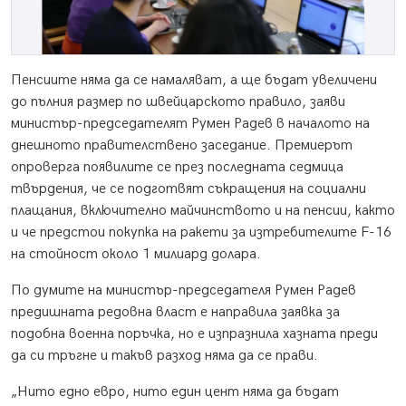
Пенсиите няма да се намаляват, а ще бъдат увеличени
до пълния размер по швейцарското правило, заяви
министър-председателят Румен Радев в началото на
днешното правителствено заседание. Премиерът
опроверга появилите се през последната седмица
твърдения, че се подготвят съкращения на социални
плащания, включително майчинството и на пенсии, както
и че предстои покупка на ракети за изтребителите F-16
на стойност около 1 милиард долара.
По думите на министър-председателя Румен Радев
предишната редовна власт е направила заявка за
подобна военна поръчка, но е изпразнила хазната преди
да си тръгне и такъв разход няма да се прави.
„Нито едно евро, нито един цент няма да бъдат