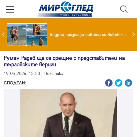
Драма вместо щастие: Звезда от "Татковци" е в болница с високорискова бременност
Андреа призна за новата си любов – руснакът Игор
Румен Радев ще се срещне с представители на
търговските вериги
19.05.2026, 12:33 | Политика
СПОДЕЛИ: