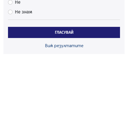
Не
На 95 години почина Лиляна Десова
Не знам
05.08.2026, 15:18
Радев: Работи се активно за запазването на
средствата по Плана за справедлив преход за
ГЛАСУВАЙ
въглищните райони
05.08.2026, 14:57
Виж резултатите
Звезди от световна сцена в Перник ще пеят на
Пернишката крепост
05.08.2026, 14:01
„Топлофикация Перник“ напредва с дигитализацията
на отчетния процес
05.08.2026, 11:48