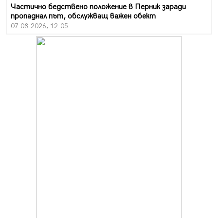
Частично бедствено положение в Перник заради
пропаднал път, обслужващ важен обект
07.08.2026, 12:05
Да отговорим на жегите с филм под звездите днес и
утре
07.08.2026, 10:21
Първите крачки в помощ на пенсионерите в Перник,
вече са факт
07.08.2026, 09:18
Пак ограничават камионите по магистралите в петък
и неделя. Ето обходните маршрути
07.08.2026, 07:55
Ето какво вдъхнови Здравка Евтимова за новата ѝ
книга
07.08.2026, 00:11
Продължава изграждането на нови паркоместа в
Перник
06.08.2026, 11:22