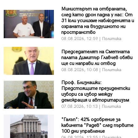
Министърът на отбраната,
след като дрон падна у нас: От
31 юли усилихме наблюденията и
охраната на въздушното ни
пространство
08.08.2026, 12:59 | Политика
Председателят на Сметната
палата Димитър Главчев обяви
ще си направи ли отвод
08.08.2026, 10:08 | Политика
Проф. Близнашки:
Предстоящите президентски
избори са избор между
демокрация и авторитаризъм
07.08.2026, 10:13 | Политика
"Галъп": 42% одобрение за
кабинета "Радев" след първите
100 дни управление
06.08.2026, 13:55 | Политика