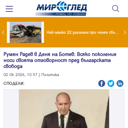
езидент: Искаме споразумение със САЩ , но без компромиси
Най-малко 22 загинали при челен сблъсък между два автобуса
Румен Радев в Деня на Ботев: Всяко поколение
носи своята отговорност пред българската
свобода
02.06.2026, 10:57 | Политика
СПОДЕЛИ: