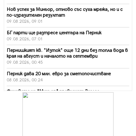
Нов успех за Миньор, отново със суха мрежа, но и с
по-изразителен резултат
09.08.2026, 09:01
БГ парти ще разтресе центъра на Перник
09.08.2026, 07:01
Пернишкият кв. "Изток" още 12 дни без топла вода в
края на август и началото на септември
09.08.2026, 00:45
Перник дава 20 млн. евро за сметопочистване
08.08.2026, 00:24
Феновете на "Миньор" превземат Разлог
07.08.2026, 14:52
Ремонтът на ул. "Ален мак" в Перник е в заключителен
етап
07.08.2026, 14:10
Фолклорен ансамбъл „Кладница“ с голямата награда от