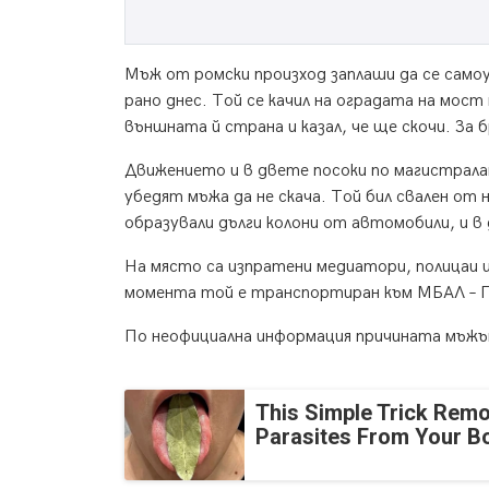
Мъж от ромски произход заплаши да се самоу
рано днес. Той се качил на оградата на мос
външната й страна и казал, че ще скочи. За
Движението и в двете посоки по магистралат
убедят мъжа да не скача. Той бил свален от 
образували дълги колони от автомобили, и 
На място са изпратени медиатори, полицаи 
момента той е транспортиран към МБАЛ – Па
По неофициална информация причината мъжът 
This Simple Trick Remo
Parasites From Your B