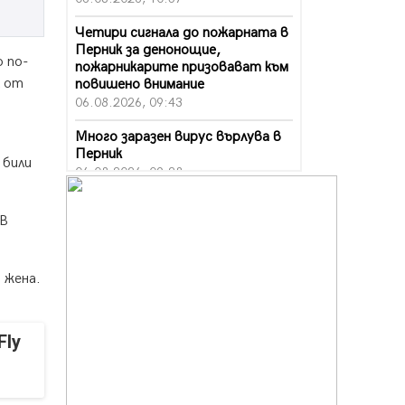
Четири сигнала до пожарната в
Перник за денонощие,
о по-
пожарникарите призовават към
л от
повишено внимание
06.08.2026, 09:43
Много заразен вирус върлува в
Перник
 били
06.08.2026, 09:28
Проверки за спазване правилата
 В
за пожарна безопасност по
време на жътвената кампания в
Перник
06.08.2026, 07:51
 жена.
Ето какви забавления ще има
през август в Перник
Fly
06.08.2026, 00:48
Пернишки експерт за фишинг
измамите: Проверявайте