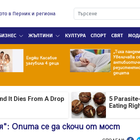
ото в Перник и региона
БИЗНЕС
ЖЪЛТИНИ
КУЛТУРА
СПОРТ
СВЯТ
МОД
„Тиха пандем
Увеличава с
Енджи Касабие
антибиотич
загубила 4 деца
резистентно
децата
And It Dies From A Drop
5 Parasite
Eating Rig
я": Опита се да скочи от мост