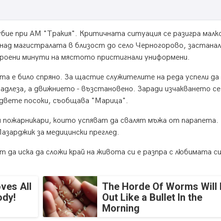
бие при АМ "Тракия". Критичната ситуация се разигра малк
т над магистралата в близост до село Черногорово, застана
 броени минути на мястото пристигнали униформени.
а е било спряно. За щастие служителите на реда успели да
надлеза, а движнието - възстановено. Заради изчакването се
в двете посоки, съобщава "Марица".
и пожарникари, които успяват да свалят мъжа от парапета.
зарджик за медицински преглед.
да иска да сложи край на живота си е разпра с любимата си
ves All
The Horde Of Worms Will 
ody!
Out Like a Bullet In the
Morning