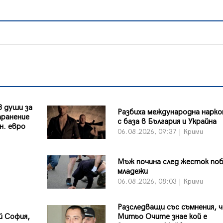
8 души за
Разбиха международна нарк
транение
с база в България и Украйна
н. евро
06.08.2026, 09:37 | Крими
Мъж почина след жесток по
младежи
06.08.2026, 08:03 | Крими
Разследващи със съмнения, ч
й София,
Митьо Очите знае кой е