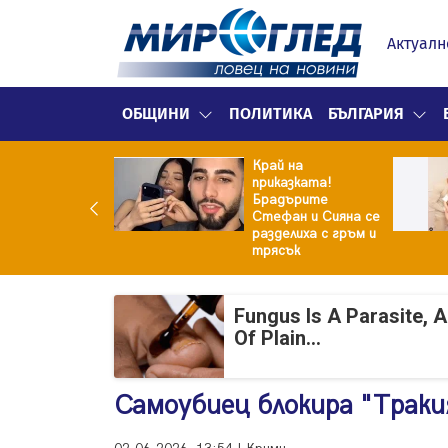
Актуалн
ОБЩИНИ
ПОЛИТИКА
БЪЛГАРИЯ
Край на
ето удари
приказката!
кпота!
Брадърите
жавата му
Стефан и Сияна се
ща 95 000 евро
разделиха с гръм и
трясък
Fungus Is A Parasite, 
Of Plain...
Самоубиец блокира "Траки