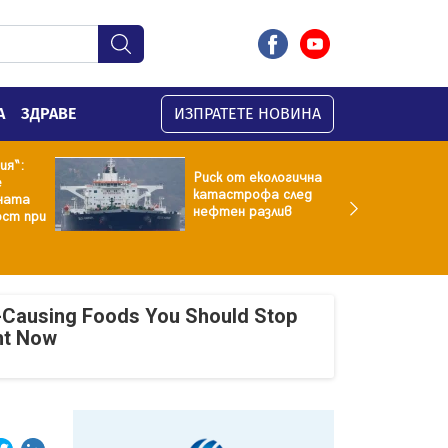
А
ЗДРАВЕ
ИЗПРАТЕТЕ НОВИНА
ия“:
Риск от екологична
е
катастрофа след
ната
нефтен разлив
ст при
-Causing Foods You Should Stop
ht Now