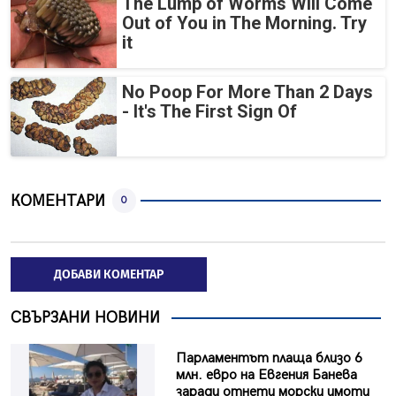
The Lump of Worms Will Come
Out of You in The Morning. Try
it
No Poop For More Than 2 Days
- It's The First Sign Of
КОМЕНТАРИ
0
ДОБАВИ КОМЕНТАР
СВЪРЗАНИ НОВИНИ
Парламентът плаща близо 6
млн. евро на Евгения Банева
заради отнети морски имоти