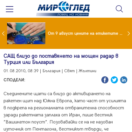
 за изграждане на 13-етажна "мегаджамия" разгневи жителите на Лондон
От 9 август цените на етикетите само в евро
САЩ близо до поставянето на мощен радар в
Турция или България
01.08.2010, 08:39 | България | Свят | Жълтини
СПОДЕЛИ:
Съединените щати са близо до активирането на
ракетен щит над Южна Европа, като част от усилията
в подкрепа на регионалната отбранителна способност
заради ракетната заплаха от Иран, пише вестник
”Вашингтон поуст”. Позовавайки се на не назован
източник от Пентагона, вестникът твърди, че