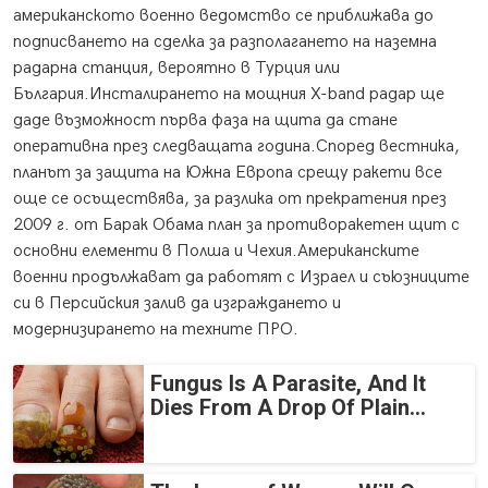
американското военно ведомство се приближава до
подписването на сделка за разполагането на наземна
радарна станция, вероятно в Турция или
България.Инсталирането на мощния X-band радар ще
даде възможност първа фаза на щита да стане
оперативна през следващата година.Според вестника,
планът за защита на Южна Европа срещу ракети все
още се осъществява, за разлика от прекратения през
2009 г. от Барак Обама план за противоракетен щит с
основни елементи в Полша и Чехия.Американските
военни продължават да работят с Израел и съюзниците
си в Персийския залив да изграждането и
модернизирането на техните ПРО.
Fungus Is A Parasite, And It
Dies From A Drop Of Plain...