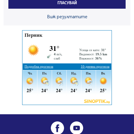
ГЛАСУВАЙ
заведения в Перник
05.08.2026, 09:06
Виж резултатите
Извънредният и пълномощен посланик на Иран на
посещение в музея в Перник
05.08.2026, 09:02
Млади мъже от Перник в инициатива „Перник
подкрепя своите пенсионери“
05.08.2026, 08:57
5 случая на хепатит от началото на юли до сега в
Перник
05.08.2026, 00:32