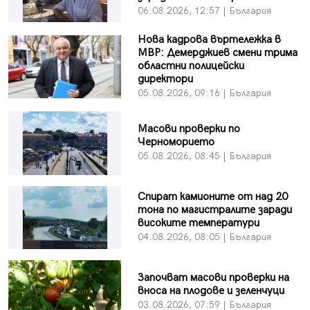
06.08.2026, 12:57 | България
Нова кадрова въртележка в
МВР: Демерджиев смени трима
областни полицейски
директори
05.08.2026, 09:16 | България
Масови проверки по
Черноморието
05.08.2026, 08:45 | България
Спират камионите от над 20
тона по магистралите заради
високите температури
04.08.2026, 08:05 | България
Започват масови проверки на
вноса на плодове и зеленчуци
03.08.2026, 07:59 | България