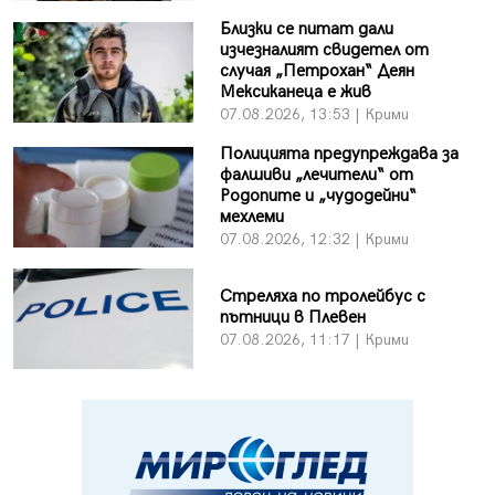
Близки се питат дали
изчезналият свидетел от
случая „Петрохан“ Деян
Мексиканеца е жив
07.08.2026, 13:53 | Крими
Полицията предупреждава за
фалшиви „лечители“ от
Родопите и „чудодейни“
мехлеми
07.08.2026, 12:32 | Крими
Стреляха по тролейбус с
пътници в Плевен
07.08.2026, 11:17 | Крими