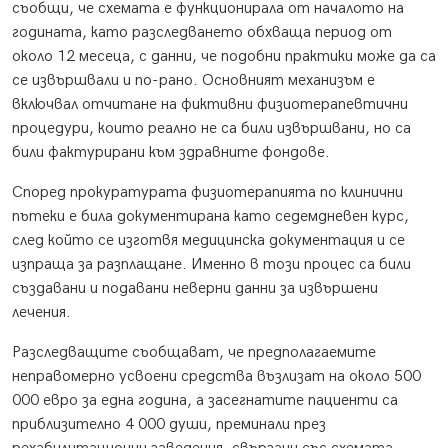
съобщи, че схемата е функционирала от началото на
годината, като разследването обхваща период от
около 12 месеца, с данни, че подобни практики може да са
се извършвали и по-рано. Основният механизъм е
включвал отчитане на фиктивни физиотерапевтични
процедури, които реално не са били извършвани, но са
били фактурирани към здравните фондове.
Според прокуратурата физиотерапията по клинични
пътеки е била документирана като седемдневен курс,
след който се изготвя медицинска документация и се
изпраща за разплащане. Именно в този процес са били
създавани и подавани неверни данни за извършени
лечения.
Разследващите съобщават, че предполагаемите
неправомерно усвоени средства възлизат на около 500
000 евро за една година, а засегнатите пациенти са
приблизително 4 000 души, преминали през