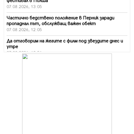
фестивал в Полша
07.08.2026, 13:05
Частично бедствено положение в Перник заради
пропаднал път, обслужващ важен обект
07.08.2026, 12:05
Да отговорим на жегите с филм под звездите днес и
утре
07.08.2026, 10:21
Първите крачки в помощ на пенсионерите в Перник,
вече са факт
07.08.2026, 09:18
Пак ограничават камионите по магистралите в петък
и неделя. Ето обходните маршрути
07.08.2026, 07:55
Ето какво вдъхнови Здравка Евтимова за новата ѝ
книга
07.08.2026, 00:11
Продължава изграждането на нови паркоместа в