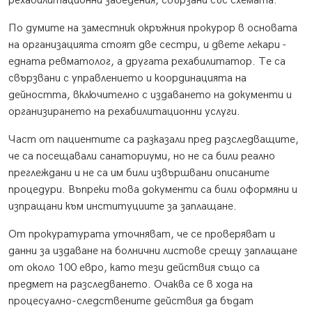
рехабилитационни заведения, свързани със схемата.
По думите на заместник окръжния прокурор в основата
на организацията стоят две сестри, и двете лекари -
едната ревматолог, а другата рехабилитатор. Те са
свързвани с управлението и координацията на
дейността, включително с издаването на документи и
организирането на рехабилитационни услуги.
Част от пациентите са разказали пред разследващите,
че са посещавали санаториуми, но не са били реално
преглеждани и не са им били извършвани описаните
процедури. Въпреки това документи са били оформяни и
изпращани към институциите за заплащане.
От прокуратурата уточняват, че се проверяват и
данни за издаване на болнични листове срещу заплащане
от около 100 евро, като тези действия също са
предмет на разследването. Очаква се в хода на
процесуално-следствените действия да бъдат