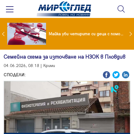
Проф.Кантарджиев: Пазете се от комарите и полово предаваните инфекции
Майка уби четирите си деца с помощта на баба им, след което се самоуби
Семейна схема за източване на НЗОК в Пловдив
04.06.2026, 08:18 | Крими
СПОДЕЛИ: