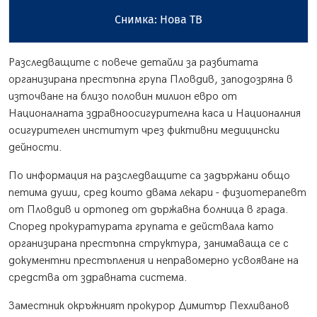
Снимка: Нова ТВ
Разследващите с повече детайли за разбитата
организирана престъпна група Пловдив, заподозряна в
източване на близо половин милион евро от
Националната здравноосигурителна каса и Националния
осигурителен институт чрез фиктивни медицински
дейности.
По информация на разследващите са задържани общо
петима души, сред които двама лекари - физиотерапевт
от Пловдив и ортопед от държавна болница в града.
Според прокуратурата групата е действала като
организирана престъпна структура, занимаваща се с
документни престъпления и неправомерно усвояване на
средства от здравната система.
Заместник окръжният прокурор Димитър Пехливанов