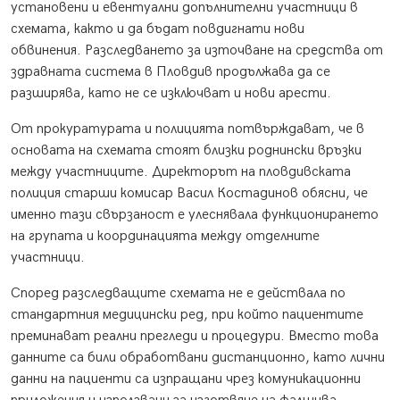
установени и евентуални допълнителни участници в
схемата, както и да бъдат повдигнати нови
обвинения. Разследването за източване на средства от
здравната система в Пловдив продължава да се
разширява, като не се изключват и нови арести.
От прокуратурата и полицията потвърждават, че в
основата на схемата стоят близки роднински връзки
между участниците. Директорът на пловдивската
полиция старши комисар Васил Костадинов обясни, че
именно тази свързаност е улеснявала функционирането
на групата и координацията между отделните
участници.
Според разследващите схемата не е действала по
стандартния медицински ред, при който пациентите
преминават реални прегледи и процедури. Вместо това
данните са били обработвани дистанционно, като лични
данни на пациенти са изпращани чрез комуникационни