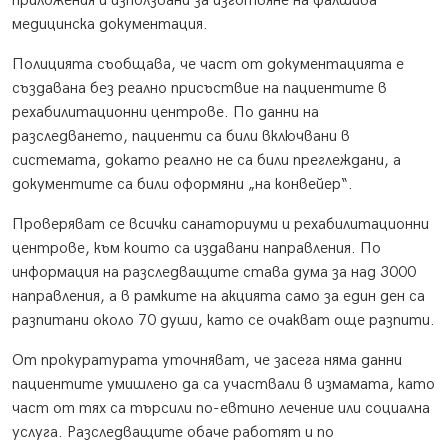
приложения и използвани за изготвяне на фалшива
медицинска документация.
Полицията съобщава, че част от документацията е
създавана без реално присъствие на пациентите в
рехабилитационни центрове. По данни на
разследването, пациенти са били включвани в
системата, докато реално не са били преглеждани, а
документите са били оформяни „на конвейер“.
Проверяват се всички санаториуми и рехабилитационни
центрове, към които са издавани направления. По
информация на разследващите става дума за над 3000
направления, а в рамките на акцията само за един ден са
разпитани около 70 души, като се очакват още разпити.
От прокуратурата уточняват, че засега няма данни
пациентите умишлено да са участвали в измамата, като
част от тях са търсили по-евтино лечение или социална
услуга. Разследващите обаче работят и по