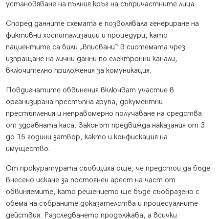
установяване на пълния кръг на съпричастните лица.
Според данните схемата е позволявала генериране на
фиктивни хоспитализации и процедури, като
пациентите са били „вписвани“ в системата чрез
изпращане на лични данни по електронни канали,
включително приложения за комуникация.
Повдигнатите обвинения включват участие в
организирана престъпна група, документни
престъпления и неправомерно получаване на средства
от здравната каса. Законът предвижда наказания от 3
до 15 години затвор, както и конфискация на
имущество.
От прокуратурата съобщиха още, че предстои да бъде
внесено искане за постоянен арест на част от
обвиняемите, като решението ще бъде съобразено с
обема на събраните доказателства и процесуалните
действия. Разследването продължава, а всички