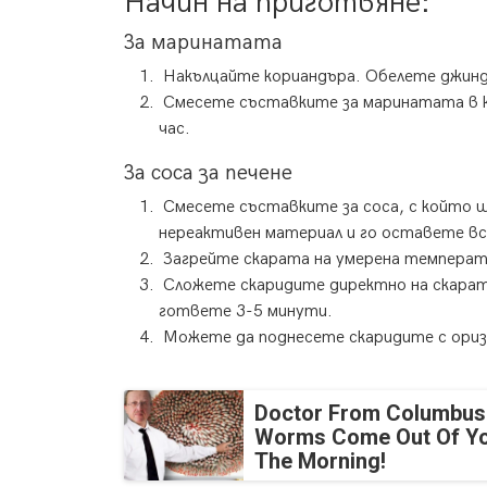
Начин на приготвяне:
За маринатата
Накълцайте кориандъра. Обелете джиндж
Смесете съставките за маринатата в ку
час.
За соса за печене
Смесете съставките за соса, с който щ
нереактивен материал и го оставете в
Загрейте скарата на умерена температ
Сложете скаридите директно на скарата
гответе 3-5 минути.
Можете да поднесете скаридите с ориз и
Doctor From Columbus
Worms Come Out Of Yo
The Morning!