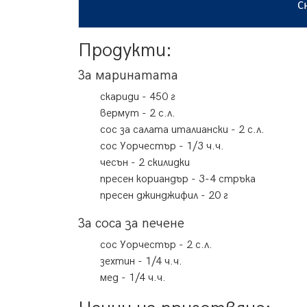
С
Продукти:
За маринатата
скариди
-
450
г
вермут
-
2
с.л.
сос за салата
италиански
-
2
с.л.
сос Уорчестър
-
1/3
ч.ч.
чесън
-
2
скилидки
пресен кориандър
-
3-4
стръка
пресен джинджифил
-
20
г
За соса за печене
сос Уорчестър
-
2
с.л.
зехтин
-
1/4
ч.ч.
мед
-
1/4
ч.ч.