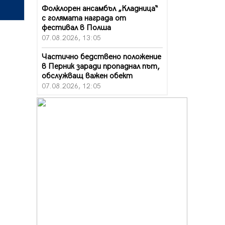
Фолклорен ансамбъл „Кладница“
с голямата награда от
фестивал в Полша
07.08.2026, 13:05
Частично бедствено положение
в Перник заради пропаднал път,
обслужващ важен обект
07.08.2026, 12:05
Да отговорим на жегите с филм
под звездите днес и утре
07.08.2026, 10:21
Първите крачки в помощ на
пенсионерите в Перник, вече са
факт
07.08.2026, 09:18
Пак ограничават камионите по
магистралите в петък и неделя.
Ето обходните маршрути
07.08.2026, 07:55