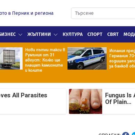
ото в Перник и региона
БИЗНЕС
ЖЪЛТИНИ
КУЛТУРА
СПОРТ
СВЯТ
МОД
Нови пътни такси в
Испания пре
Румъния от 31
Германия 70
август: Колко ще
годишен зап
плащат камионите
за банков об
и колите
ves All Parasites
Fungus Is 
Of Plain...