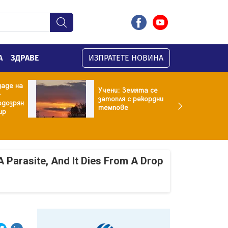
А
ЗДРАВЕ
ИЗПРАТЕТЕ НОВИНА
даде на
Учени: Земята се
-
затопля с рекордни
одозрян
темпове
ир
A Parasite, And It Dies From A Drop