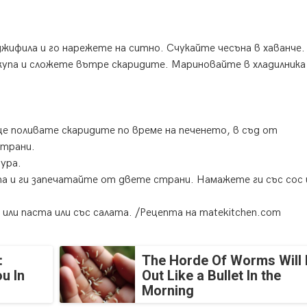
ифила и го нарежете на ситно. Счукайте чесъна в хаванче.
па и сложете вътре скаридите. Мариновайте в хладилника 
е поливате скаридите по време на печенето, в съд от
страни.
ура.
 и ги запечатайте от двете страни. Намажете ги със сос 
ли паста или със салата. /Рецепта на matekitchen.com
:
The Horde Of Worms Will 
u In
Out Like a Bullet In the
Morning