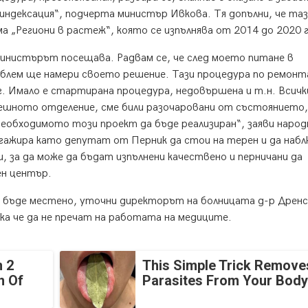
индексация“, подчерта министър Ивкова. Тя допълни, че та
а „Региони в растеж“, която се изпълнява от 2014 до 2020 г
министърът посещава. Радвам се, че след моето питане в
облем ще намери своето решение. Тази процедура по ремонт
. Имало е стартирана процедура, недовършена и т.н. Всичк
ешното отделение, сме били разочаровани от състоянието,
необходимото този проект да бъде реализиран“, заяви наро
гажира като депутат от Перник да стои на терен и да наб
за да може да бъдат изпълнени качествено и перничани да
ен център.
 бъде местено, уточни директорът на болницата д-р Дренс
а че да не пречат на работата на медиците.
 2
This Simple Trick Removes
n Of
Parasites From Your Body