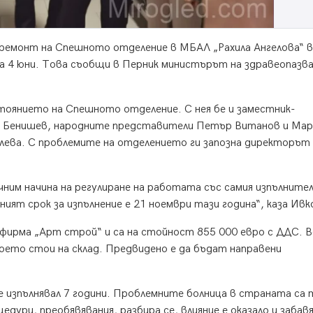
а ремонт на Спешното отделение в МБАЛ „Рахила Ангелова“ в
 на 4 юни. Това съобщи в Перник министърът на здравеопазв
ъстоянието на Спешното отделение. С нея бе и заместник-
н Бенишев, народните представители Петър Витанов и Ма
ева. С проблемите на отделението ги запозна директорът 
чним начина на регулиране на работата със самия изпълнител
ият срок за изпълнение е 21 ноември тази година“, каза Ивк
ирма „Арт строй“ и са на стойност 855 000 евро с ДДС. В
ето стои на склад. Предвидено е да бъдат направени
 е изпълнявал 7 години. Проблемните болница в страната са 
дури, преобявявания, разбира се, влияние е оказало и заба