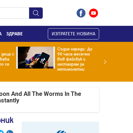
А
ЗДРАВЕ
ИЗПРАТЕТЕ НОВИНА
Съдия нареди: До
 деца с
90 часа месечно
баба
във фейсбук и
то се
инстаграм за
непълнолетни
oon And All The Worms In The
nstantly
рник