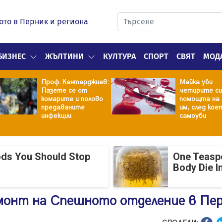
ото в Перник и региона
БИЗНЕС
ЖЪЛТИНИ
КУЛТУРА
СПОРТ
СВЯТ
МОД
Проф.Кантарджиев:
Майка уби
Пазете се от
четирите си
комарите и полово
помощта на 
предаваните
им, след кое
инфекции
самоуби
ods You Should Stop
One Teasp
Body Die I
емонт на Спешното отделение в Пе