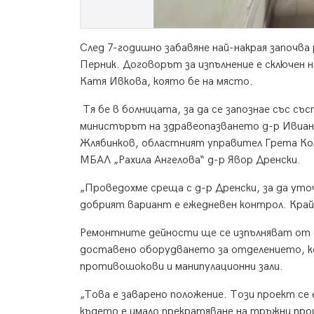
След 7-годишно забавяне най-накрая започв
Перник. Договорът за изпълнение е сключен
Катя Ивкова, която бе на място.
Тя бе в болницата, за да се запознае със с
министърът на здравеопазването д-р Ивиа
Жлябинков, областният управител Грета Кол
МБАЛ „Рахила Ангелова“ д-р Явор Дренски.
„Проведохме среща с д-р Дренски, за да уто
добрият вариант е ежедневен контрол. Крайн
Ремонтните дейности ще се изпълняват от ф
доставено оборудването за отделението, ко
противошокови и манипулационни зали.
„Това е заварено положение. Този проект се
където е имало прекратяване на тръжни проце