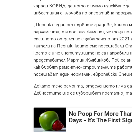
заради КОВИД, защото е имало изискване за 
инвестиция е ключова по оперативна програм
„Перник е един от първите градове, които 
парламента, тя пое ангажимент, че този пр
спешното отделение е забатачено от 2021 г
жители на Перник, които сме посещавали Сп
което е и че институциите не са направили 
представител Мартин Жлябинков. Той се ан
как вървят ремонтно-строителните работи, 
посещават един нормален, европейски Спеш
Докато тече ремонта, отделението няма да
Дейностите ще се извършват поетапно, так
No Poop For More Than
Days - It's The First Sig