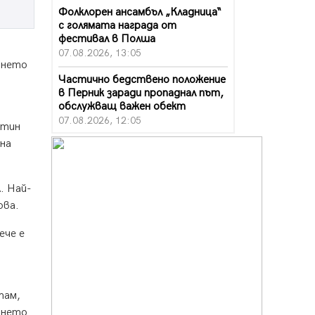
Фолклорен ансамбъл „Кладница“
с голямата награда от
фестивал в Полша
07.08.2026, 13:05
ането
Частично бедствено положение
в Перник заради пропаднал път,
обслужващ важен обект
07.08.2026, 12:05
ртин
на
Да отговорим на жегите с филм
под звездите днес и утре
07.08.2026, 10:21
. Най-
Първите крачки в помощ на
ова.
пенсионерите в Перник, вече са
факт
ече е
07.08.2026, 09:18
Пак ограничават камионите по
магистралите в петък и неделя.
Ето обходните маршрути
там,
07.08.2026, 07:55
вянето