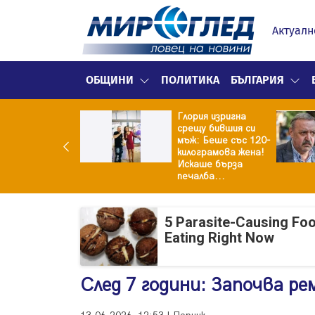
Актуалн
ОБЩИНИ
ПОЛИТИКА
БЪЛГАРИЯ
Глория изригна
ия и майка си
срещу бившия си
троиха къща от
мъж: Беше със 120-
0 стъклени
килограмова жена!
илки
Искаше бърза
печалба...
5 Parasite-Causing Fo
Eating Right Now
След 7 години: Започва р