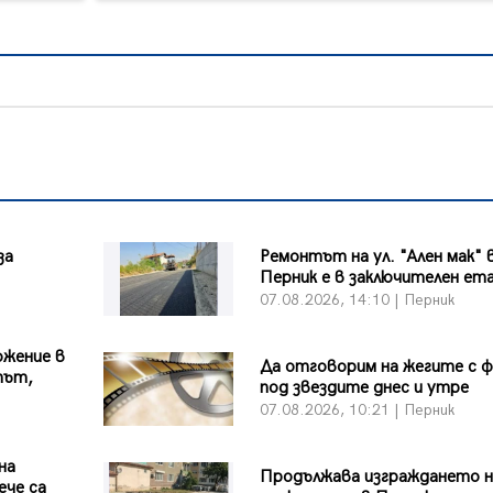
за
Ремонтът на ул. "Ален мак" 
Перник е в заключителен ет
07.08.2026, 14:10 | Перник
ожение в
Да отговорим на жегите с 
път,
под звездите днес и утре
07.08.2026, 10:21 | Перник
на
Продължава изграждането н
ече са