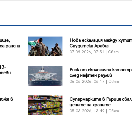
лище,
Нова ескалация между хутит
са ранени
Саудитска Арабия
07.08.2026, 07:51 | Свят
13-
Риск от екологична катаст
гневи
след нефтен разлив
06.08.2026, 08:17 | Свят
мъже в
Супермарките в Гърция сва
цените на храните
05.08.2026, 13:49 | Свят