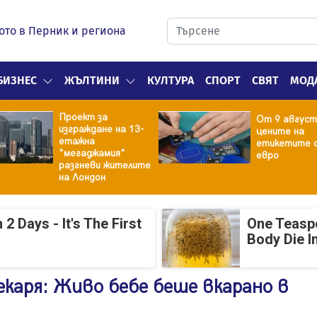
ото в Перник и региона
БИЗНЕС
ЖЪЛТИНИ
КУЛТУРА
СПОРТ
СВЯТ
МОД
Проект за
От 9 август
изграждане на 13-
цените на
етажна
етикетите с
"мегаджамия"
евро
разгневи жителите
на Лондон
 Days - It's The First
One Teasp
Body Die I
екаря: Живо бебе беше вкарано в