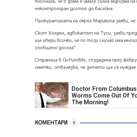
посочиха, че в дома е имало силна миризма н
неконтролиран достъп до басейна.
Прокуратурата на окръг Марикопа заяви, че 
Скот Холдън, адвокатът на Туси, заяви пред 
ще увери всички, че по този случай има мног
съобщено досега“.
Страница в GoFundMe, създадена през февру
сметки, отбелязва, че детето ще се нуждае
Doctor From Columbus
Worms Come Out Of Yo
The Morning!
КОМЕНТАРИ
0