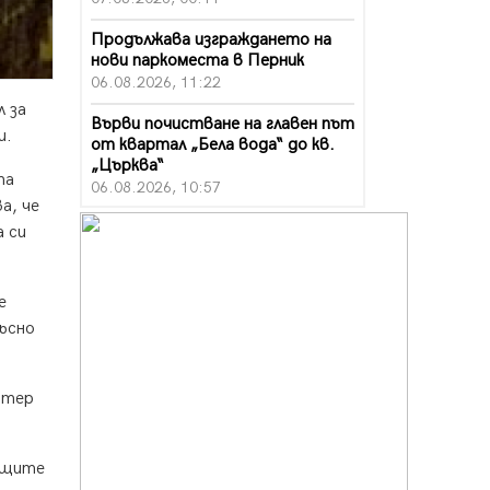
Продължава изграждането на
нови паркоместа в Перник
06.08.2026, 11:22
л за
Върви почистване на главен път
и.
от квартал „Бела вода“ до кв.
„Църква“
та
06.08.2026, 10:57
а, че
Четири сигнала до пожарната в
а си
Перник за денонощие,
пожарникарите призовават към
повишено внимание
е
06.08.2026, 09:43
късно
Много заразен вирус върлува в
Перник
06.08.2026, 09:28
птер
Проверки за спазване правилата
за пожарна безопасност по
ащите
време на жътвената кампания в