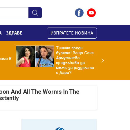
А
ЗДРАВЕ
ИЗПРАТЕТЕ НОВИНА
Тишина преди
бурята! Защо Саня
Армутлиева
амо в
продължава да
мълчи за раздялата
с Дара?
oon And All The Worms In The
nstantly