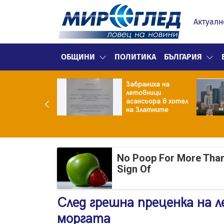
Актуалн
ОБЩИНИ
ПОЛИТИКА
БЪЛГАРИЯ
Забраниха на
а ескалация
летовници
ду хутите и
асансьора в хотел
дитска Арабия
на Златните
No Poop For More Than 2
Sign Of
След грешна преценка на л
моргата