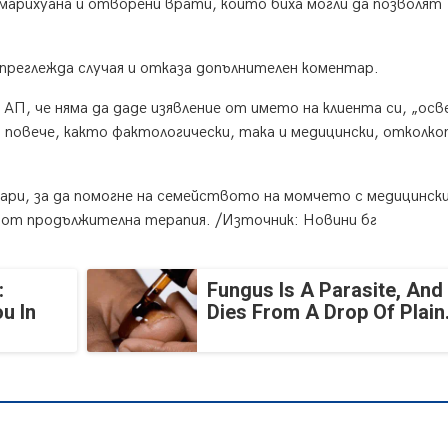
а марихуана и отворени врати, които биха могли да позволят
преглежда случая и отказа допълнителен коментар.
АП, че няма да даде изявление от името на клиента си, „осв
о повече, както фактологически, така и медицински, отколко
ари, за да помогне на семейството на момчето с медицинск
 от продължителна терапия. /Източник: Новини бг
:
Fungus Is A Parasite, And 
u In
Dies From A Drop Of Plain.