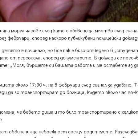
чна морга часове след като е обявено за мъртво след сигна
рез февруари, според наскоро публикувани полицейски доклад
е детето е починало, но все пак е било отведено в „студена
дано от персонала, според документите. В доклада се посочв
ните: „Моля, вършете си вашата работа и ме оставете аз д
ата около 17:30 ч. на 8 февруари след сигнал за удавяне. Т
еди да го транспортират до болница, където около час по-
едомена, че бебето диша и то било транспортирано с хелико
о.
гнат обвинения за небрежност срещу родителите. Разследв