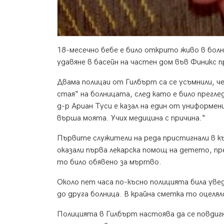
18-месечно бебе е било открито живо в болни
удавяне в басейн на частен дом във Финикс п
Двама полицаи от Гилбърт са се усъмнили, ч
стая“ на болницата, след като е било прегле
д-р Ариан Туси е казал на един от униформе
върша моята. Учих медицина с причина.“
Първите служители на реда пристигнали в къщ
оказали първа лекарска помощ на детето, пр
то било обявено за мъртво.
Около пет часа по-късно полицията била ув
до друга болница. В крайна сметка то оцелял
Полицията в Гилбърт настоява да се повди