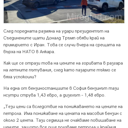
След поредната размяна на удари президентът на
Съединените щати Доналд Тръмп обяви край на
примирието с Иран. Това се случи вчера на срещата на
върха на НАТО в Анкара.
Как ще се отрази това на цените на горивата в разгара
на летните пътувания, след като пазарите тъкмо се
бяха успокоили?
На една от бензиностанциите в София бензинът тази
нсутри струва 1,43 евро, а дизелът – 1,48 евро.
„Тези цени са вследствие на понижаването на цените на
петрола. Има понижаване на цената на масовия бензин с
около 2 цента. Тази седмица не очакваме повишаване на
цените, защото все още ползваме петрола и крайния