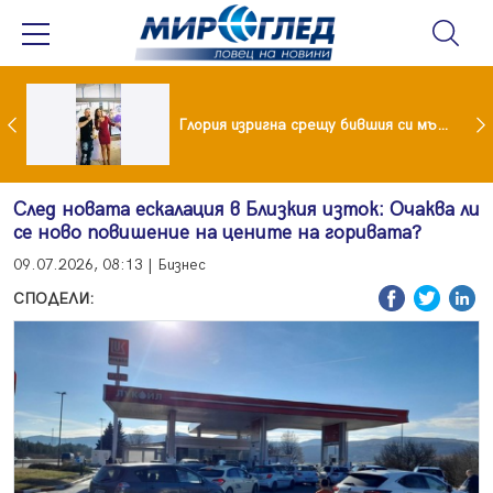
 и майка си построиха къща от 8000 стъклени бутилки
Глория изригна срещу бившия си мъж: Беше със 120-килограмова жена! Искаше бърза печалба...
След новата ескалация в Близкия изток: Очаква ли
се ново повишение на цените на горивата?
09.07.2026, 08:13 | Бизнес
СПОДЕЛИ: