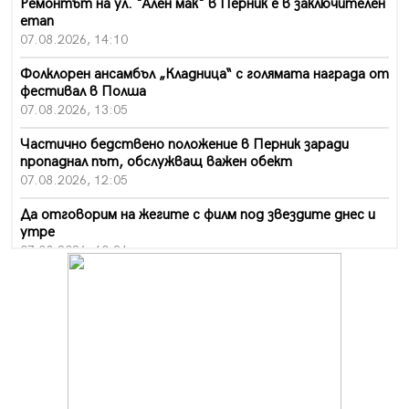
Ремонтът на ул. "Ален мак" в Перник е в заключителен
етап
07.08.2026, 14:10
Фолклорен ансамбъл „Кладница“ с голямата награда от
фестивал в Полша
07.08.2026, 13:05
Частично бедствено положение в Перник заради
пропаднал път, обслужващ важен обект
07.08.2026, 12:05
Да отговорим на жегите с филм под звездите днес и
утре
07.08.2026, 10:21
Първите крачки в помощ на пенсионерите в Перник,
вече са факт
07.08.2026, 09:18
Пак ограничават камионите по магистралите в петък
и неделя. Ето обходните маршрути
07.08.2026, 07:55