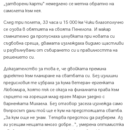
„затворени карти“ немедлено се метна обратно на
самолета към нея.
След три полета, 33 часа и 15 000 км Чики благополучно
се озова в обятията на своята Пенелопа. И макар
съмнително да пропуснаха целувката при новата си
съдбовна среща, двамата изглеждаха видимо щастливи
и развълнувани от събирането си и правилността на
решението си.
Доказателство за това е, че двойката премина
директно към планиране на сватбата си. Без излишни
предисловия те избраха за кума ветеран-ергенката
Любомира, която пък се оказа на финалната права към
сърцето на горещия млад ерген Марин заедно с
варненката Михаела. Без отговор засега изглежда само
въпросът дали той ще е кум на предстоящата сватба.
„За кум още не знам. Тепърва предстои да разберем. Аз
ги усещам нещата много добре…“, умерена оптимистка