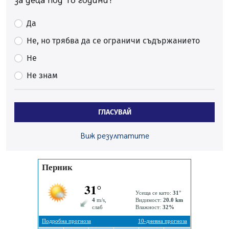
за деца под 16 години?
средствата по Плана за справедлив преход за
въглищните райони
Да
05.08.2026, 14:57
Не, но трябва да се ограничи съдържанието
Звезди от световна сцена в Перник ще пеят на
Пернишката крепост
Не
05.08.2026, 14:01
Не знам
„Топлофикация Перник“ напредва с дигитализацията
на отчетния процес
05.08.2026, 11:48
ГЛАСУВАЙ
Радев: Работи се усилено за спасяване на средствата
по Плана за справедлив преход за Стара Загора,
Виж резултатите
Кюстендил и Перник
05.08.2026, 11:34
Вече няма чакащи с години за присъединяване към
мрежата на „ВиК“ в Перник
05.08.2026, 11:22
След сигнали: Санкции за шумни младежи и
предупреждения заради тормоз над жена в Перник