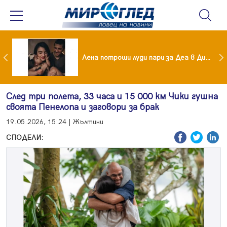
Башар Рахал показа най-голямото си щастие
Лена потроши луди пари за Деа в Дисниленд
След три полета, 33 часа и 15 000 км Чики гушна
своята Пенелопа и заговори за брак
19.05.2026, 15:24 | Жълтини
СПОДЕЛИ: