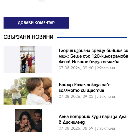
ДОБАВИ КОМЕНТАР
СВЪРЗАНИ НОВИНИ
Глория изригна срещу бившия си
мъж: Беше със 120-килограмова
жена! Искаше бърза печалба...
07.08.2026, 09:40 | Жълтини
Башар Рахал показа най-
голямото си щастие
07.08.2026, 09:03 | Жълтини
Лена потроши луди пари за Деа
в Дисниленд
07.08.2026, 08:59 | Жълтини