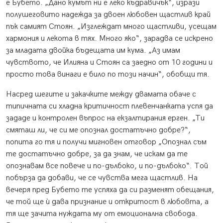
е Бубето. „Дано кумът ни е леко къдравичък“, изрази
полушеговито надежда за двоен любовен щастлив край
пък самият Стоян. „Изглеждат много щастливи, усещам
хармония и лекота в тях. Много яко“, зарадва се искрено
за младата двойка бъдещата им кума. „Аз имам
чувството, че Илияна и Стоян са заедно от 10 години и
просто това винаги е било по този начин“, обобщи тя.
Насред шегите и закачките между двамата обаче с
типичната си хладна критичност плевенчанката успя да
зададе и контролен въпрос на екзалтирания ерген. „Ти
смяташ ли, че си ме опознал достатъчно добре?“,
попита го тя и получи мигновен отговор „Опознал съм
те достатъчно добре, за да знам, че искам да те
опознавам все повече и по-дълбоко, и по-дълбоко“. Той
побърза да добави, че се чувства мега щастлив. На
вечеря пред Бубето те успяха да си разменят обещания,
че той ще ѝ дава признание и откритост в любовта, а
тя ще зачита нуждата му от емоционална свобода.