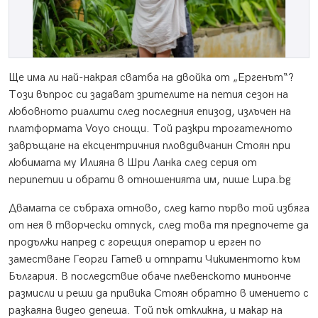
Ще има ли най-накрая сватба на двойка от „Ергенът“?
Този въпрос си задават зрителите на петия сезон на
любовното риалити след последния епизод, излъчен на
платформата Voyo снощи. Той разкри трогателното
завръщане на ексцентричния пловдивчанин Стоян при
любимата му Илияна в Шри Ланка след серия от
перипетии и обрати в отношенията им, пише Lupa.bg
Двамата се събраха отново, след като първо той избяга
от нея в творчески отпуск, след това тя предпочете да
продължи напред с горещия оператор и ерген по
заместване Георги Гатев и отпрати Чикиментото към
България. В последствие обаче плевенското миньонче
размисли и реши да привика Стоян обратно в имението с
разкаяна видео депеша. Той пък откликна, и макар на