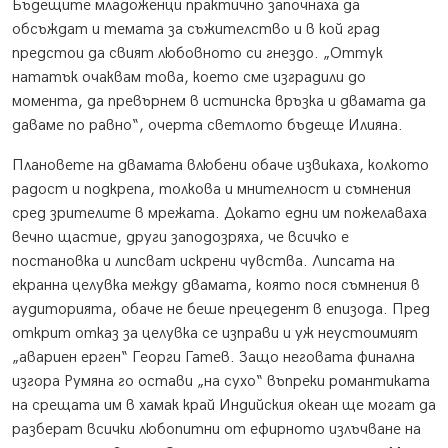
Бъдещите младоженци практично започнаха да
обсъждат и темата за съжителство и в кой град
предстои да свият любовното си гнездо. „Оттук
нататък очаквам това, което сме изградили до
момента, да превърнем в истинска връзка и двамата да
даваме по равно“, очерта светлото бъдеще Илияна.
Плановете на двамата влюбени обаче извикаха, колкото
радост и подкрепа, толкова и мнителност и съмнения
сред зрителите в мрежата. Докато едни им пожелаваха
вечно щастие, други заподозряха, че всичко е
постановка и липсват искрени чувства. Липсата на
екранна целувка между двамата, която пося съмнения в
аудиторията, обаче не беше прецедент в епизода. Пред
открит отказ за целувка се изправи и уж неустоимият
„авариен ерген“ Георги Гатев. Защо неговата финална
изгора Румяна го остави „на сухо“ въпреки романтиката
на срещата им в хамак край Индийския океан ще могат да
разберат всички любопитни от ефирното излъчване на