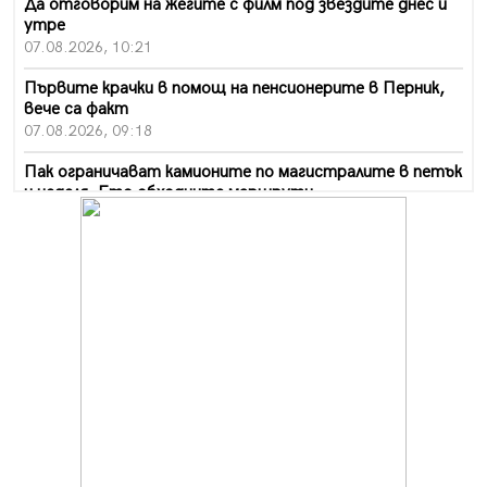
Да отговорим на жегите с филм под звездите днес и
утре
07.08.2026, 10:21
Първите крачки в помощ на пенсионерите в Перник,
вече са факт
07.08.2026, 09:18
Пак ограничават камионите по магистралите в петък
и неделя. Ето обходните маршрути
07.08.2026, 07:55
Ето какво вдъхнови Здравка Евтимова за новата ѝ
книга
07.08.2026, 00:11
Продължава изграждането на нови паркоместа в
Перник
06.08.2026, 11:22
Върви почистване на главен път от квартал „Бела
вода“ до кв. „Църква“
06.08.2026, 10:57