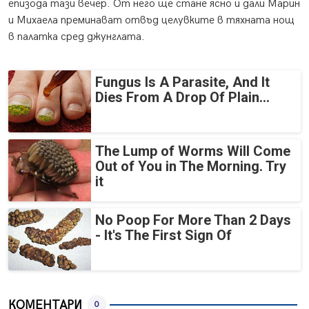
епизода тази вечер. От него ще стане ясно и дали Марин
и Михаела преминават отвъд целувките в тяхната нощ
в палатка сред джунглата.
Fungus Is A Parasite, And It
Dies From A Drop Of Plain...
The Lump of Worms Will Come
Out of You in The Morning. Try
it
No Poop For More Than 2 Days
- It's The First Sign Of
КОМЕНТАРИ
0