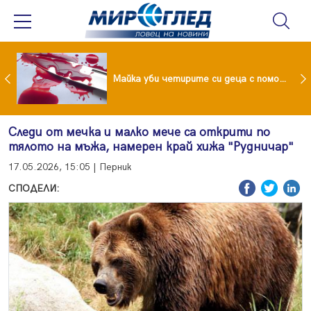
Проф.Кантарджиев: Пазете се от комарите и полово предаваните инфекции
Майка уби четирите си деца с помощта на баба им, след което се самоуби
Следи от мечка и малко мече са открити по
тялото на мъжа, намерен край хижа "Рудничар"
17.05.2026, 15:05 | Перник
СПОДЕЛИ: