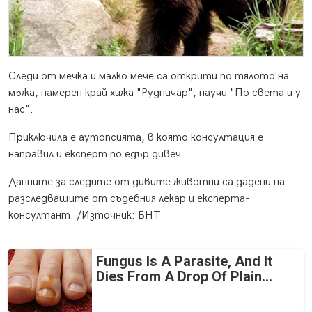
Следи от мечка и малко мече са открити по тялото на
мъжа, намерен край хижа "Рудничар", научи "По света и у
нас".
Приключила е аутопсията, в която консултация е
направил и експерт по едър дивеч.
Данните за следите от дивите животни са дадени на
разследващите от съдебния лекар и експерта-
консултант. /Източник: БНТ
Fungus Is A Parasite, And It
Dies From A Drop Of Plain...