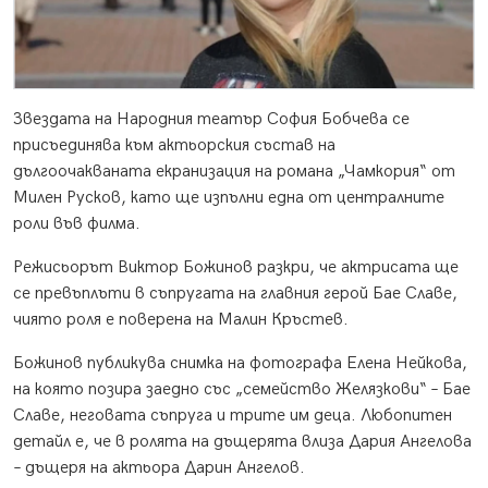
Звездата на Народния театър София Бобчева се
присъединява към актьорския състав на
дългоочакваната екранизация на романа „Чамкория“ от
Милен Русков, като ще изпълни една от централните
роли във филма.
Режисьорът Виктор Божинов разкри, че актрисата ще
се превъплъти в съпругата на главния герой Бае Славе,
чиято роля е поверена на Малин Кръстев.
Божинов публикува снимка на фотографа Елена Нейкова,
на която позира заедно със „семейство Желязкови“ – Бае
Славе, неговата съпруга и трите им деца. Любопитен
детайл е, че в ролята на дъщерята влиза Дария Ангелова
– дъщеря на актьора Дарин Ангелов.