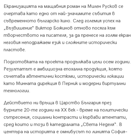
Екранизацията на мащабния роман на Милен Русков се
очертава като едно от най-значимите събития в
съвременното българско кино. След големия успех на
„Възвишение“ Виктор Божинов отново посяга към
творчеството на писателя, за да пренесе на голям екран
неговия неподражаем език и сложните исторически
пластове.
Подготовката на проекта продължава цели осем години.
Резултатът е амбициозна епохална продукция, която
съчетава автентични костюми, исторически локации
като Минната дирекция в Перник и модерни виртуални
технологии.
Действието ни връща в Царство България през
бурните 20-те години на XX век – време на политически
сътресения, социални контрасти и кървави атентати,
сред които и този в катедралата „Света Неделя“. В
центъра на историята е омнибусът по линията София–