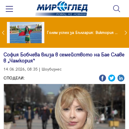
Когато всичко те дразни: тези трикове променят настроението за минути
Голям успех за България: Виктория Ангелова грабна световна титла в тройния скок
София Бобчева влиза в семейството на Бае Славе
в „Чамкория“
14.06.2026, 08:35 | Шоубизнес
СПОДЕЛИ: