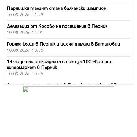
Пернишки талант стана балкански шампион
10.08.2026, 14:28
Делегация от Косово на посещение в Перник
10.08.2026, 14:01
Горяха къща в Перник и цех за талаш в Батановци
10.08.2026, 10:58
14-годишни откраднаха стоки за 100 евро от
хипермаркет в Перник
10.08.2026, 10:55
Деца трошиха площадка в Перник, задържаха 18-
годишен
10.08.2026, 10:52
Мъж рани с нож жена си в Перник, баща би дъщеря си
в Радомир
10.08.2026, 10:47
Кой е 20 000-ия посетител на изложбата на Дали в