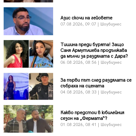
Азис скочи на гейовете
07.08.2026, 09:07 | Шоубизнес
Тишина преди бурята! Защо
Саня Армутлиева продължава
да мълчи за раздялата с Дара?
06.08.2026, 08:56 | Шоубизнес
За първи път след раздялата се
събраха на сцената
04.08.2026, 08:33 | Шоубизнес
Какво предстои в юбилейния
сезон на „Фермата“?
01.08.2026, 08:41 | Шоубизнес