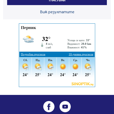
ГЛАСУВАЙ
въглищните райони
05.08.2026, 14:57
Виж резултатите
Звезди от световна сцена в Перник ще пеят на
Пернишката крепост
05.08.2026, 14:01
„Топлофикация Перник“ напредва с дигитализацията
на отчетния процес
05.08.2026, 11:48