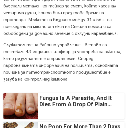
блъснали метален контейнер за смет, който засегнал
четирима души, които били през това време на
тротоара. Мъжете на възраст между 31 и 56 г. са
прегледани на място от екип на Спешна помощ и са
освободени за домашно лечение с охлузни наранявания.
Служителите на Районно управление – Ветово са
тествали 43-годишния шофьор за употреба на алкохол,
като резултатът е отрицателен. Според
първоначалната информация на полицията, основната
причина за пътнотранспортното произшествие е
загуба на контрол над камиона.
Fungus Is A Parasite, And It
Dies From A Drop Of Plain...
No Poop For More Than 2 Days