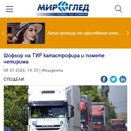
Популярен риалити герой заряза жена си заради друга
Лияна пропищя от изкуствения интелект
Шофьор на ТИР катастрофира и помете
четирима
08.07.2026, 14:33 | Инциденти
СПОДЕЛИ: