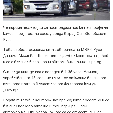
Четирима пешеходци са пострадали при катастрофа на
камион през нощта срещу сряда в град Сеново, област
Русе.
Това съобщи регионалният говорител на МВР в Русе
Даниела Малчева. Шофьорът е загубил контрол на завой
и се е блъснал в паркирани автомобили, пише Lupa.bg
Сигнал за инцидента е подаден в 1:35 часа. Камион,
управляван от 43-годишен мъж, се отклонил вдясно от
пътното платно в участъка от жп гарата към ул.
„Охрид“.
Водачът загубил контрол над превозното средство и се
блъснал последователно в три паркирани леки
автомобила. При удара колите са се отместили и са