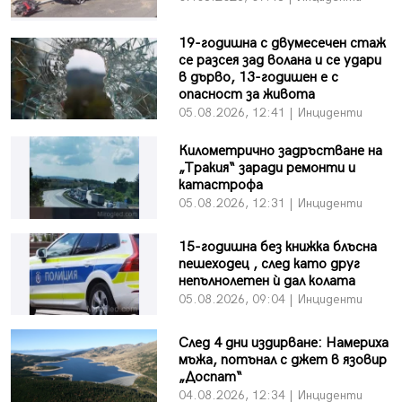
19-годишна с двумесечен стаж
се разсея зад волана и се удари
в дърво, 13-годишен е с
опасност за живота
05.08.2026, 12:41 | Инциденти
Километрично задръстване на
„Тракия“ заради ремонти и
катастрофа
05.08.2026, 12:31 | Инциденти
15-годишна без книжка блъсна
пешеходец , след като друг
непълнолетен ѝ дал колата
05.08.2026, 09:04 | Инциденти
След 4 дни издирване: Намериха
мъжа, потънал с джет в язовир
„Доспат“
04.08.2026, 12:34 | Инциденти