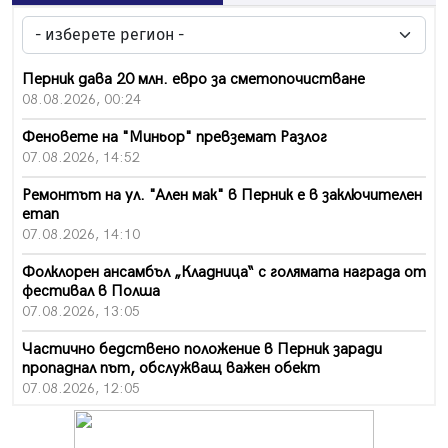
Перник дава 20 млн. евро за сметопочистване
08.08.2026, 00:24
Феновете на "Миньор" превземат Разлог
07.08.2026, 14:52
Ремонтът на ул. "Ален мак" в Перник е в заключителен
етап
07.08.2026, 14:10
Фолклорен ансамбъл „Кладница“ с голямата награда от
фестивал в Полша
07.08.2026, 13:05
Частично бедствено положение в Перник заради
пропаднал път, обслужващ важен обект
07.08.2026, 12:05
Да отговорим на жегите с филм под звездите днес и
утре