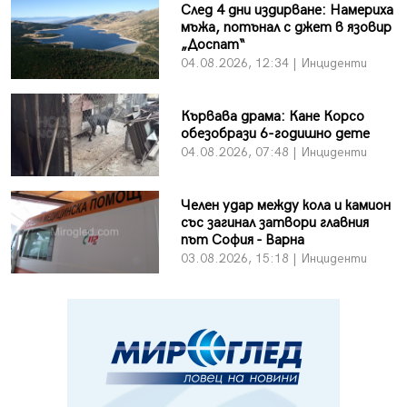
След 4 дни издирване: Намериха
мъжа, потънал с джет в язовир
„Доспат“
04.08.2026, 12:34 | Инциденти
Кървава драма: Кане Корсо
обезобрази 6-годишно дете
04.08.2026, 07:48 | Инциденти
Челен удар между кола и камион
със загинал затвори главния
път София - Варна
03.08.2026, 15:18 | Инциденти