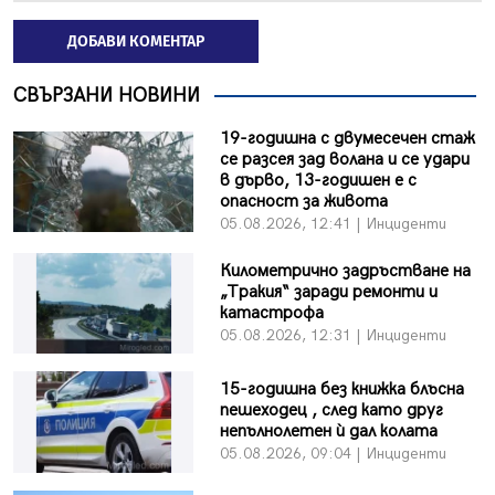
ДОБАВИ КОМЕНТАР
СВЪРЗАНИ НОВИНИ
19-годишна с двумесечен стаж
се разсея зад волана и се удари
в дърво, 13-годишен е с
опасност за живота
05.08.2026, 12:41 | Инциденти
Километрично задръстване на
„Тракия“ заради ремонти и
катастрофа
05.08.2026, 12:31 | Инциденти
15-годишна без книжка блъсна
пешеходец , след като друг
непълнолетен ѝ дал колата
05.08.2026, 09:04 | Инциденти