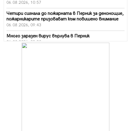
06.08.2026, 10:57
Четири сигнала до пожарната в Перник за денонощие,
пожарникарите призовават към повишено внимание
06.08.2026, 09:43
Много заразен вирус върлува в Перник
06.08.2026, 09:28
Проверки за спазване правилата за пожарна
безопасност по време на жътвената кампания в
Перник
06.08.2026, 07:51
Ето какви забавления ще има през август в Перник
06.08.2026, 00:48
Пернишки експерт за фишинг измамите:
Проверявайте съмнителните линкове в bezopasno.net
05.08.2026, 15:42
На 95 години почина Лиляна Десова
05.08.2026, 15:18