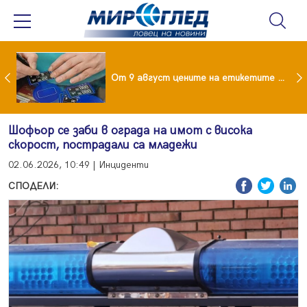
 за изграждане на 13-етажна "мегаджамия" разгневи жителите на Лондон
От 9 август цените на етикетите само в евро
Шофьор се заби в ограда на имот с висока
скорост, пострадали са младежи
02.06.2026, 10:49 | Инциденти
СПОДЕЛИ: