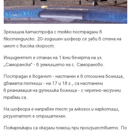
Зрелищна катастрофа с тежко пострадали в
Кюстендилско. 20-годишен шофьор се заби в стена на
имот с висока скорост.
Инцидентът е станал на 1 юни вечерта на ул.
„Саморанска“ - в землището на с. Самораново.
Пострадал е водачът - настанен е в столична болница,
двамата пътници - на 17 и 18 г., са настанени
в реанимация на дупнишка болница - с черепно-мозъчни
травми са.
На шофьора е направен тест за алкохол и наркотици,
резултатът е отрицателен.
Пожарникари са оказали помощ при произшествието. По