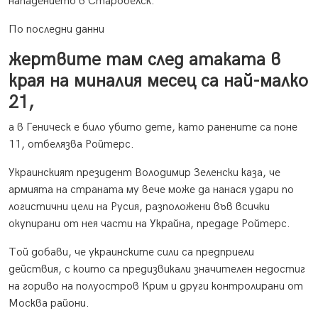
нападението в Старобелск.
По последни данни
жертвите там след атаката в
края на миналия месец са най-малко
21,
а в Геническ е било убито дете, като ранените са поне
11, отбелязва Ройтерс.
Украинският президент Володимир Зеленски каза, че
армията на страната му вече може да нанася удари по
логистични цели на Русия, разположени във всички
окупирани от нея части на Украйна, предаде Ройтерс.
Той добави, че украинските сили са предприели
действия, с които са предизвикали значителен недостиг
на гориво на полуостров Крим и други контролирани от
Москва райони.