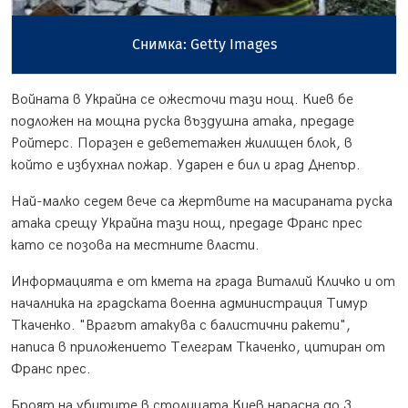
Снимка: Getty Images
Войната в Украйна се ожесточи тази нощ. Киев бе
подложен на мощна руска въздушна атака, предаде
Ройтерс. Поразен е девететажен жилищен блок, в
който е избухнал пожар. Ударен е бил и град Днепър.
Най-малко седем вече са жертвите на масираната руска
атака срещу Украйна тази нощ, предаде Франс прес
като се позова на местните власти.
Информацията е от кмета на града Виталий Кличко и от
началника на градската военна администрация Тимур
Ткаченко. "Врагът атакува с балистични ракети",
написа в приложението Телеграм Ткаченко, цитиран от
Франс прес.
Броят на убитите в столицата Киев нарасна до 3,