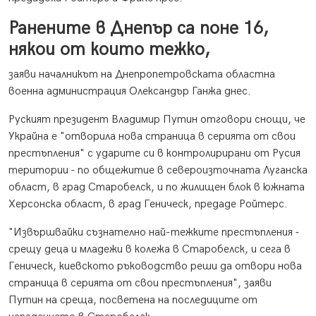
Ранените в Днепър са поне 16,
някои от които тежко,
заяви началникът на Днепропетровската областна
военна администрация Олександър Ганжа днес.
Руският президент Владимир Путин отговори снощи, че
Украйна е "отворила нова страница в серията от свои
престъпления" с ударите си в контролирирани от Русия
територии - по общежитие в североизточната Луганска
област, в град Старобелск, и по жилищен блок в южната
Херсонска област, в град Геническ, предаде Ройтерс.
"Извършвайки съзнателно най-тежките престъпления -
срещу деца и младежи в колежа в Старобелск, и сега в
Геническ, киевското ръководство реши да отвори нова
страница в серията от свои престъпления", заяви
Путин на среща, посветена на последиците от