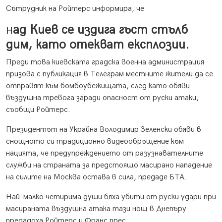
Сътрудник на Ройтерс информира, че
н
ад Киев се издига гъст стълб
дим, като отекват експлозии.
Преди това киевската градска военна администрация
призова с публикация в Телеграм местните жители да се
отправят към бомбоубежищата, след като обяви
въздушна тревога заради опасност от руски атаки,
съобщи Ройтерс.
Президентът на Украйна Володимир Зеленски обяви в
снощното си традиционно видеообръщение към
нацията, че предупреждението от разузнавателните
служби на страната за предстоящо масирано нападение
на силите на Москва остава в сила, предаде БТА.
Най-малко четирима души бяха убити от руски удари при
масираната въздушна атака тази нощ в Днепъру
предадоха Ройтерс и Франс прес.