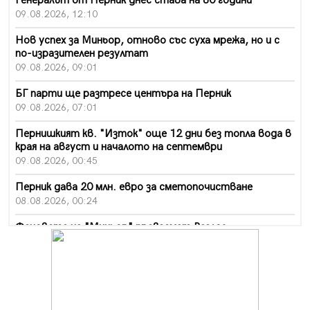
Генералът от Перник днес става на 80 години
09.08.2026, 12:10
Нов успех за Миньор, отново със суха мрежа, но и с
по-изразителен резултат
09.08.2026, 09:01
БГ парти ще разтресе центъра на Перник
09.08.2026, 07:01
Пернишкият кв. "Изток" още 12 дни без топла вода в
края на август и началото на септември
09.08.2026, 00:45
Перник дава 20 млн. евро за сметопочистване
08.08.2026, 00:24
Феновете на "Миньор" превземат Разлог
07.08.2026, 14:52
Ремонтът на ул. "Ален мак" в Перник е в заключителен
етап
07.08.2026, 14:10