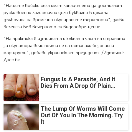
"Нашите войски сега имат капацитета да достигнат
руски военни логистични цели буквално в цялата
дълбочина на временно окупираните територии", заяви
Зеленски във вечерното си видеообръщение.
"На практика в източната и южната част на страната
за окупатора вече почти не са останали безопасни
маршрути", добави украинският президент. /Източник:
Днес бг
Fungus Is A Parasite, And It
Dies From A Drop Of Plain...
The Lump Of Worms Will Come
Out Of You In The Morning. Try
It