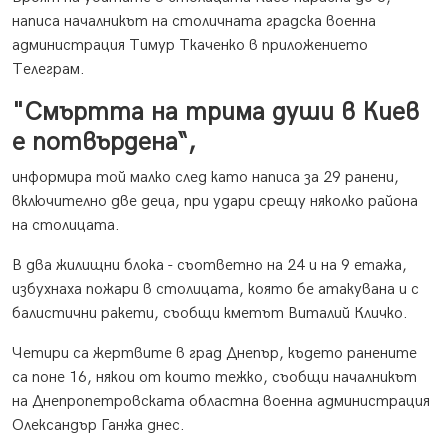
написа началникът на столичната градска военна
администрация Тимур Ткаченко в приложението
Телеграм.
"Смъртта на трима души в Киев
е потвърдена“,
информира той малко след като написа за 29 ранени,
включително две деца, при удари срещу няколко района
на столицата.
В два жилищни блока - съответно на 24 и на 9 етажа,
избухнаха пожари в столицата, която бе атакувана и с
балистични ракети, съобщи кметът Виталий Кличко.
Четири са жертвите в град Днепър, където ранените
са поне 16, някои от които тежко, съобщи началникът
на Днепропетровската областна военна администрация
Олександър Ганжа днес.