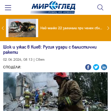
езидент: Искаме споразумение със САЩ , но без компромиси
Най-малко 22 загинали при челен сблъсък между два автобуса
Шок и ужас в Киев: Русия удари с балистични
ракети
02.06.2026, 08:13 | Свят
СПОДЕЛИ: