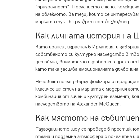
"призрачност". Посланието е ясно: колекция
на облеклото. За тези, които се интересув
марката тук -
https://prm.com/bg/m/mcq
Как личната история на 
Като иранец, израснал в Ирландия, и завърши
собственото си културно наследство в твор
детайлна, внимателно изработена дреха от 
като така засилва емоционалната дълбочина 
Неговият поглед върху фолклора и традициит
класическия стил на марката с модерния го
комбинация от личен и културен елемент, ко
наследството на Alexander McQueen.
Как мястото на събитие
Тазгодишното шоу се проведе в престижното 
тъмна и подземна атмосфера с по-елитна и 