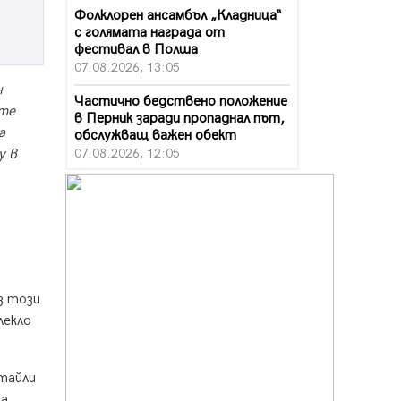
Фолклорен ансамбъл „Кладница“
с голямата награда от
фестивал в Полша
07.08.2026, 13:05
н
Частично бедствено положение
ите
в Перник заради пропаднал път,
а
обслужващ важен обект
07.08.2026, 12:05
у в
Да отговорим на жегите с филм
под звездите днес и утре
07.08.2026, 10:21
Първите крачки в помощ на
пенсионерите в Перник, вече са
факт
з този
07.08.2026, 09:18
лекло
Пак ограничават камионите по
магистралите в петък и неделя.
Ето обходните маршрути
етайли
07.08.2026, 07:55
за