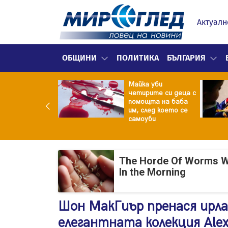
Актуалн
ОБЩИНИ
ПОЛИТИКА
БЪЛГАРИЯ
ф.Кантарджиев:
Майка уби
ете се от
четирите си деца с
арите и полово
помощта на баба
даваните
им, след което се
екции
самоуби
The Horde Of Worms Will
In the Morning
Шон МакГиър пренася ирла
елегантната колекция Ale