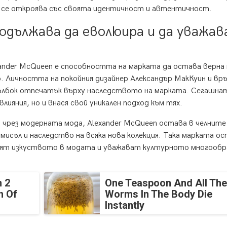
о се откроява със своята идентичност и автентичност.
одължава да еволюира и да уважав
xander McQueen е способността на марката да остава верна 
. Личността на покойния дизайнер Александър МакКуин и вр
дълбок отпечатък върху наследството на марката. Сегашна
лияния, но и внася свой уникален подход към тях.
 чрез модерната мода, Alexander McQueen остава в челните
мисъл и наследство на всяка нова колекция. Така марката о
енят изкуството в модата и уважават културното многообр
 2
One Teaspoon And All The
n Of
Worms In The Body Die
Instantly