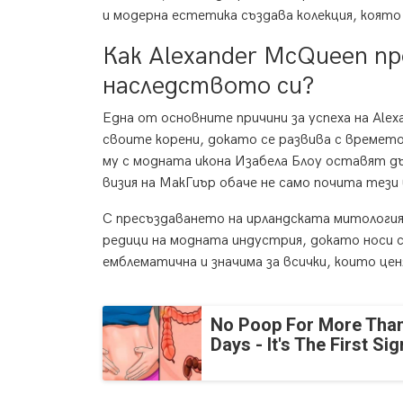
и модерна естетика създава колекция, коят
Как Alexander McQueen пр
наследството си?
Една от основните причини за успеха на Ale
своите корени, докато се развива с времето
му с модната икона Изабела Блоу оставят 
визия на МакГиър обаче не само почита тези в
С пресъздаването на ирландската митология
редици на модната индустрия, докато носи с
емблематична и значима за всички, които ц
No Poop For More Than
Days - It's The First Sig