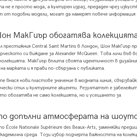
та не е просто мода, а културен израз, предаден чрез изкус
ат от подобни модели, могат да намерят повече информация 
Шон МакГиър обогатява колекцият
л престижния Central Saint Martins в Лондон, Шон МакГиър п
ческото си виждане за Alexander McQueen. Това личи във в
колекцията. МакГиър вплита своята идентичност в дизайни
на марката и я прави по-свързана с публиката.
е внася нови пластове значение в модната линия, свързвайк
тически стил и културните акценти. Резултатът е забележи
ято обогатява не само колекцията, но и усещането за
то допълни атмосферата на шоут
École Nationale Supérieure des Beaux-Arts, заменяйки пред
академична среда. Този избор подчерта важността на колек