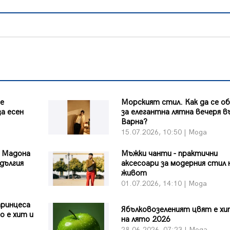
те
Морският стил. Как да се о
а есен
за елегантна лятна вечеря в
Варна?
15.07.2026, 10:50 | Мода
а Мадона
Мъжки чанти - практични
-дългия
аксесоари за модерния стил 
живот
01.07.2026, 14:10 | Мода
принцеса
Ябълковозеленият цвят е х
о е хит и
на лято 2026
28.06.2026, 07:23 | Мода