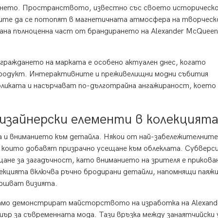
янето. Пространството, известно със своето историческо
лите да се потопят в магнетичната атмосфера на творчес
на пълноценна част от брандирането на Alexander McQueen,
граждането на марката е особено актуален днес, когато
продукт. Интерактивните и преживелищни модни събития
бликата и насърчават по-дълготрайна ангажираност, което
изайнерски елементи в колекцият
 и вниманието към детайла. Някои от най-забележителните
 които добавят призрачно усещане към облеклата. Субверс
ане за загадъчност, като вниманието на зрителя е прикова
лекцията включва ръчно бродирани детайли, напомнящи паяжи
ършват визията.
само демонстрират майсторството на изработка на Alexand
иър за съвременната мода. Тази връзка между занаятчийски 