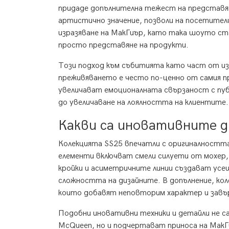
придаде допълнителна тежест на представ
артистично значение, позволи на посетите
изразяване на МакГиър, като така шоуто ста
просто представяне на продукти.
Този подход към събитията като част от из
преживяването е често по-ценно от самия 
увеличават емоционалната свързаност с пу
до увеличаване на лоялността на клиентите.
Какви са иновативните д
Колекцията SS25 впечатли с оригиналността
елементи включват смели силуети от мохер,
кройки и асиметричните линии създават усещ
сложността на дизайните. В допълнение, ко
които добавят неповторим характер и зав
Подобни иновативни техники и детайли не 
McQueen, но и подчертават приноса на МакГ