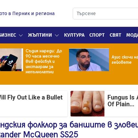
ото в Перник и региона
БИЗНЕС
ЖЪЛТИНИ
КУЛТУРА
СПОРТ
СВЯТ
МОД
Съдия нареди: До
90 часа месечно
Азис скочи н
във фейсбук и
гейовете
инстаграм за
непълнолетни
 Fly Out Like a Bullet
Fungus Is 
Of Plain...
ндския фолклор за баншите в злове
xander McQueen SS25