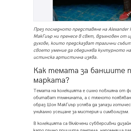
През последното представяне на Alexande
МакГиър ни пренесе в свят, вдъхновен от 
духове, които предсказват трагични събит
своето умение да обединява културното н
истинска артистична изява.
Как темата за баншите п
марката?
Темата на колекцията е силно повлияна от 
обитават тъмнината, а с тяхното появяване
образ Шон МакГиър успява да запази готичес
уникално усещане за мистерия и символизъм.
В колекцията са включени субверсивни дизай
като ръчно пришита дантела, напомняща пая