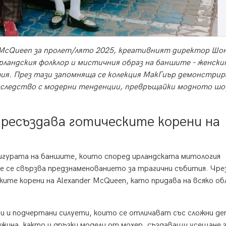
r McQueen за пролет/лято 2025, креативният директор Шо
ирландския фолклор и мистичния образ на баншите – женск
ия. През тази запомняща се колекция МакГиър демонстрир
аследство с модерни тенденции, превръщайки модното шо
ресъздава готическите корени на
фигурата на баншите, които според ирландската митология
 се свързва предзнаменованието за трагични събития. Чре
ките корени на Alexander McQueen, като придава на всяко об
ни и подчертани силуети, които се отличават със сложни д
жина, както и дръзки модели от мохер, създаващи усещане 