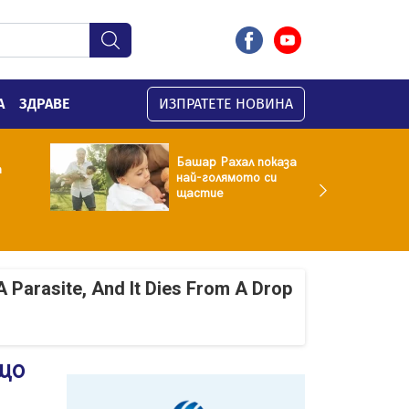
А
ЗДРАВЕ
ИЗПРАТЕТЕ НОВИНА
Башар Рахал показа
а
най-голямото си
щастие
A Parasite, And It Dies From A Drop
що