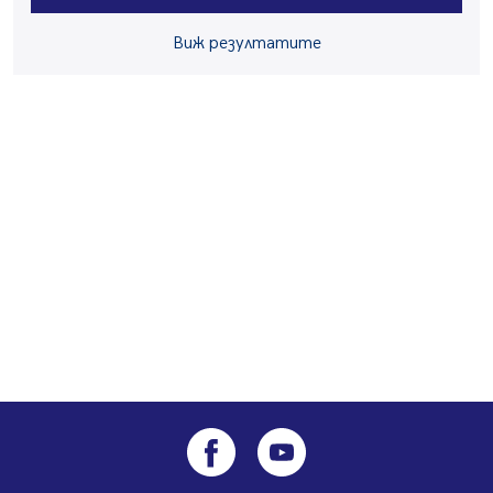
Радев: Работи се активно за запазването на
Виж резултатите
средствата по Плана за справедлив преход за
въглищните райони
05.08.2026, 14:57
Звезди от световна сцена в Перник ще пеят на
Пернишката крепост
05.08.2026, 14:01