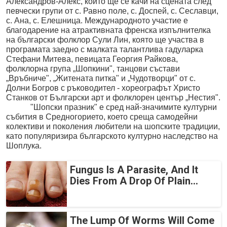
Александров-Алекс, който ще се качи на сцената след
певчески групи от с. Равно поле, с. Доспей, с. Сеславци,
с. Ана, с. Елешница. Международното участие е
благодарение на атрактивната френска изпълнителка
на български фолклор Сули Лин, която ще участва в
програмата заедно с малката талантлива гадуларка
Стефани Митева, певицата Георгия Райкова,
фолклорна група „Шопкини", танцови състави
„Връбниче", „Житената питка" и „Чудотворци" от с.
Долни Богров с ръководител - хореографът Христо
Станков от Български арт и фолклорен център „Нестия".
"Шопски празник" е сред най-значимите културни
събития в Средногорието, което среща самодейни
колективи и поколения любители на шопските традиции,
като популяризира българското културно наследство на
Шоплука.
Fungus Is A Parasite, And It
Dies From A Drop Of Plain...
The Lump Of Worms Will Come