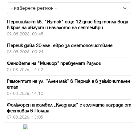
Пернишкият кв. "Изток" още 12 днис без топла вода
в края на август и началото на септември
09.08.2026, 00:45
Перник дава 20 млн. евро за сметопочистване
08.08.2026, 00:24
Феновете на "Миньор" превземат Разлог
07.08.2026, 14:52
Ремонтът на ул. "Ален мак" в Перник е в заключителен
етап
07.08.2026, 14:10
Фолклорен ансамбъл „Кладница“ с голямата награда от
фестивал в Полша
07.08.2026, 13:05
Частично бедствено положение в Перник заради
пропаднал път, обслужващ важен обект