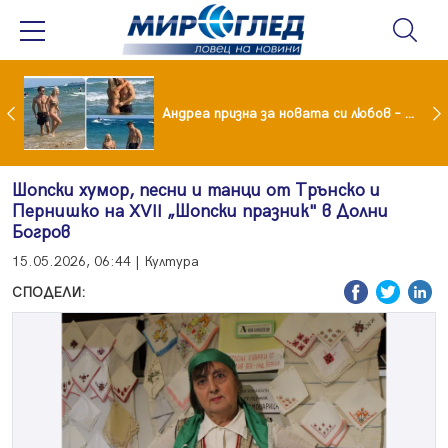
Драма вместо щастие: Звезда от "Татковци" е в болница с високорискова бременност
Андреа призна за новата си любов – руснакът Игор
Шопски хумор, песни и танци от Трънско и
Пернишко на XVII „Шопски празник" в Долни
Богров
15.05.2026, 06:44 | Култура
СПОДЕЛИ: