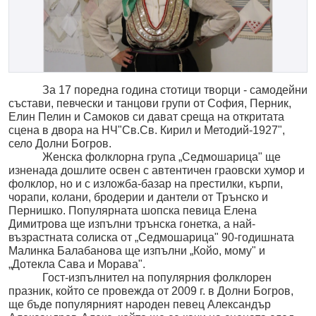
За 17 поредна година стотици творци -
самодейни
състави,
певчески и танцови групи
от София, Перник,
Елин Пелин и Самоков си дават среща на
откритата
сцена в двора
на
НЧ"
С
в.Св.
Кирил и Методий-1927"
,
с
ело
Долни Богров
.
Женска фолклорна група „Седмошарица" ще
изненада дошлите освен с автентичен граовски хумор и
фолклор, но и с изложба-базар на престилки, кърпи,
чорапи, колани, бродерии и дантели от Трънско и
Пернишко. Популярната шопска певица Елена
Димитрова ще изпълни трънска гонетка, а най-
възрастната солиска от „Седмошарица" 90-годишната
Малинка Балабанова ще изпълни „Койо, мому" и
„Дотекла Сава и Морава".
Гост-изпълнител на популярния фолклорен
празник, който се провежда от 2009 г. в Долни Богров,
ще бъде популярният народен певец Александър