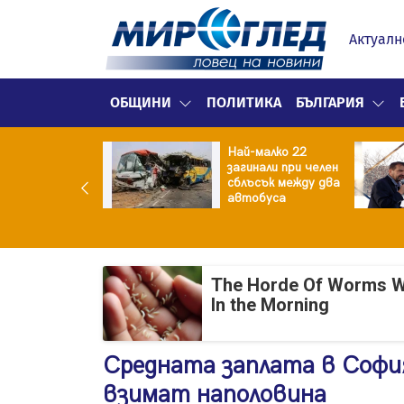
Актуалн
ОБЩИНИ
ПОЛИТИКА
БЪЛГАРИЯ
нският
Най-малко 22
зидент: Искаме
загинали при челен
разумение със
сблъсък между два
 , но без
автобуса
промиси
The Horde Of Worms Will
In the Morning
Средната заплата в София
взимат наполовина