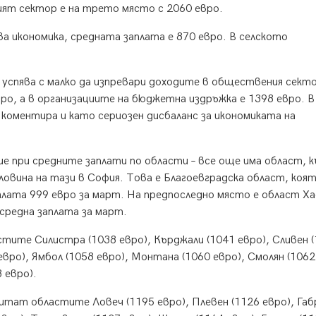
ият сектор е на трето място с 2060 евро.
а икономика, средната заплата е 870 евро. В селското
спява с малко да изпревари доходите в обществения секто
о, а в организациите на бюджетна издръжка е 1398 евро. В
коментира и като сериозен дисбаланс за икономиката на
е при средните заплати по области – все още има област, 
ловина на тази в София. Това е Благоевградска област, коя
плата 999 евро за март. На предпоследно място е област Х
 средна заплата за март.
стите Силистра (1038 евро), Кърджали (1041 евро), Сливен 
евро), Ямбол (1058 евро), Монтана (1060 евро), Смолян (1062
 евро).
итат областите Ловеч (1195 евро), Плевен (1126 евро), Га