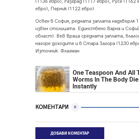
(1136 евро), Разград (1117 евро), Русе (1162
евро), Перник (1122 евро).
Освен в София, редната заплата надхвърля 
извън столицата. Единствено Варна и Софийс
област). Във Враца средната заплата, благо
нагоре доходите и в Стара Загора (1230 евр
Източник: Флагман
One Teaspoon And All 
Worms In The Body Die
Instantly
КОМЕНТАРИ
0
ДОБАВИ КОМЕНТАР