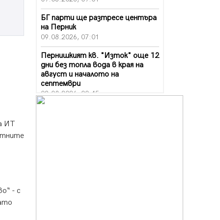
БГ парти ще разтресе центъра
на Перник
09.08.2026, 07:01
Пернишкият кв. "Изток" още 12
дни без топла вода в края на
август и началото на
септември
09.08.2026, 00:45
Перник дава 20 млн. евро за
сметопочистване
а ИТ
08.08.2026, 00:24
оятните
Феновете на "Миньор"
превземат Разлог
07.08.2026, 14:52
Ремонтът на ул. "Ален мак" в
о“ - с
Перник е в заключителен етап
като
07.08.2026, 14:10