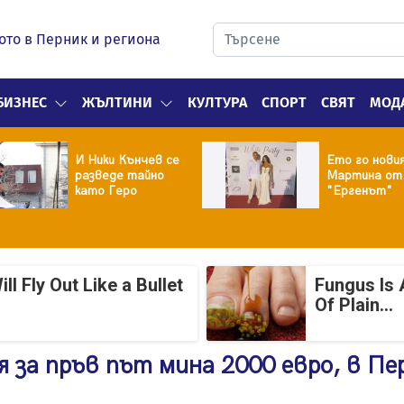
ото в Перник и региона
БИЗНЕС
ЖЪЛТИНИ
КУЛТУРА
СПОРТ
СВЯТ
МОД
И Ники Кънчев се
Ето го нови
разведе тайно
Мартина от
като Геро
"Ергенът"
 Fly Out Like a Bullet
Fungus Is 
Of Plain...
 за пръв път мина 2000 евро, в Пе