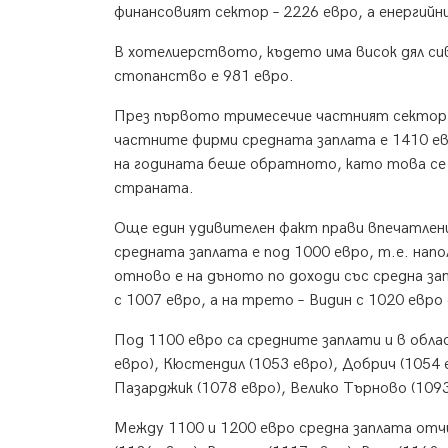
финансовият сектор – 2226 евро, а енергийн
В хотелиерството, където има висок дял сив
стопанство е 981 евро.
През първото тримесечие частният сектор у
частните фирми средната заплата е 1410 евр
на годината беше обратното, като това се 
страната.
Още един удивителен факт прави впечатлени
средната заплата е под 1000 евро, т.е. напо
отново е на дъното по доходи със средна за
с 1007 евро, а на трето – Видин с 1020 евро
Под 1100 евро са средните заплати и в обла
евро), Кюстендил (1053 евро), Добрич (1054 
Пазарджик (1078 евро), Велико Търново (1093
Между 1100 и 1200 евро средна заплата отч