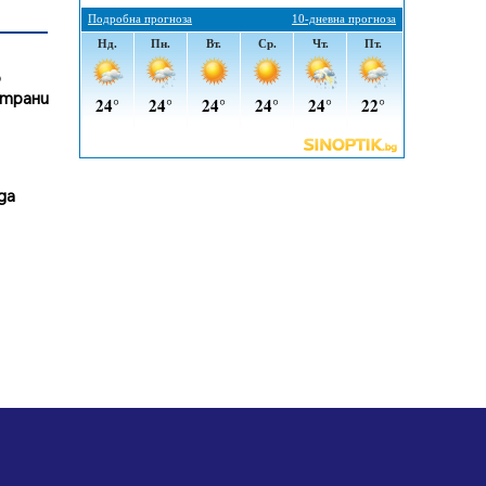
Проверки за спазване правилата
за пожарна безопасност по
време на жътвената кампания в
о
Перник
страни
06.08.2026, 07:51
Ето какви забавления ще има
през август в Перник
06.08.2026, 00:48
да
Пернишки експерт за фишинг
измамите: Проверявайте
съмнителните линкове в
bezopasno.net
05.08.2026, 15:42