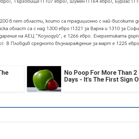
 евро), Търговище (1107 евро), Шумен (1164 евро), Бургас (1
1200 в пет области, които са традиционно с най-високите д
ка област са с над 1300 евро (1321 за Варна и 1310 за Софи
дарение на АЕЦ "Козлодуй", е 1266 евро. Енергетиката дърп
о). В Пловдив средното възнаграждение за март е 1225 евро
The
No Poop For More Than 2
Days - It's The First Sign O