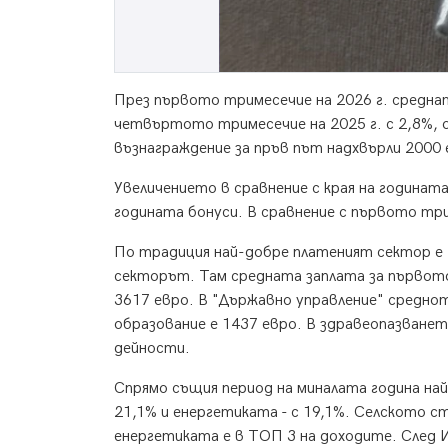
През първото тримесечие на 2026 г. среднат
четвъртото тримесечие на 2025 г. с 2,8%,
възнаграждение за пръв път надхвърли 2000 
Увеличението в сравнение с края на годината
годината бонуси. В сравнение с първото три
По традиция най-добре платеният сектор е 
секторът. Там средната заплата за първот
3617 евро. В "Държавно управление" среднот
образование е 1437 евро. В здравеопазването
дейности.
Спрямо същия период на миналата година най
21,1% и енергетиката - с 19,1%. Селското с
енергетиката е в ТОП 3 на доходите. След 