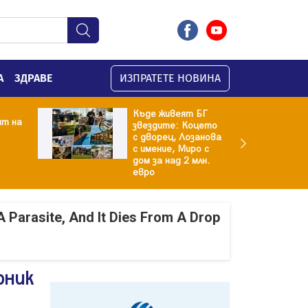
А
ЗДРАВЕ
ИЗПРАТЕТЕ НОВИНА
Къде живеят БГ
ят на
звездите: Коцето
с дворец, Лозанова
с имение, Миро с
дом за над 2 млн.
евро
A Parasite, And It Dies From A Drop
рник