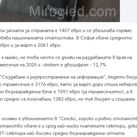
а заплата за страната e 1407 евро и се увеличава спрямо
 обяви националната статистика. В София обаче средното
евро и за март е 2061 евро.
 е малко, но това често се дължи на раздаваните в края на
месечие на 2025 г. скокът е двуцифрен – 12,7%.
"Създаване и разпространение на информация", където влиз
о тримесечие е 3176 евро, като за март дори стига невер
о възнаграждение вече е 1591 евро (за тримесечието), а в
 средно са получавали 1382 евро, но тук влизат и социални
-голямо e увеличението в "Селско, горско и рибно стопанств
топанство обаче е и сред най-ниско платените сектори, до
ИТ-сектора най-високо средно възнаграждение отчита