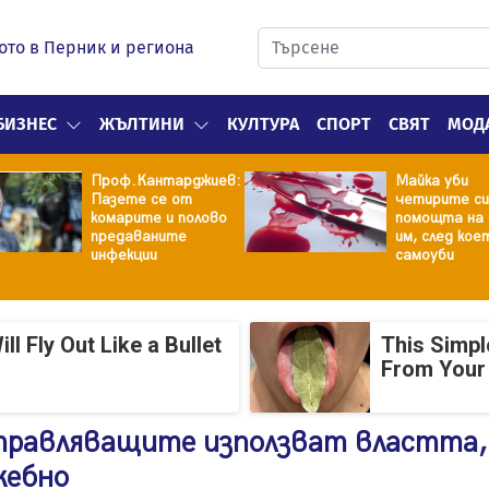
ото в Перник и региона
БИЗНЕС
ЖЪЛТИНИ
КУЛТУРА
СПОРТ
СВЯТ
МОД
Проф.Кантарджиев:
Майка уби
Пазете се от
четирите си
комарите и полово
помощта на 
предаваните
им, след кое
инфекции
самоуби
 Fly Out Like a Bullet
This Simpl
From Your
правляващите използват властта,
жебно