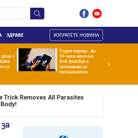
А
ЗДРАВЕ
ИЗПРАТЕТЕ НОВИНА
Съдия нареди: До
 деца с
90 часа месечно
баба
във фейсбук и
то се
инстаграм за
непълнолетни
e Trick Removes All Parasites
 Body!
 за