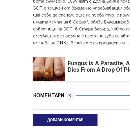
вота служебно. „Случаят с Долна Баня е пок
БСП е заличен от временно управляващия об
шансове да спечели още на първи тур, е полу
цялата кампания в София”, обяви Владимиров
съветници на БСП в Стара Загора, който на
следващия ден осъмна с нарязани губи на авт
членове на СИК и всички те са предадени н
Fungus Is A Parasite, A
Dies From A Drop Of Pla
КОМЕНТАРИ
0
ДОБАВИ КОМЕНТАР