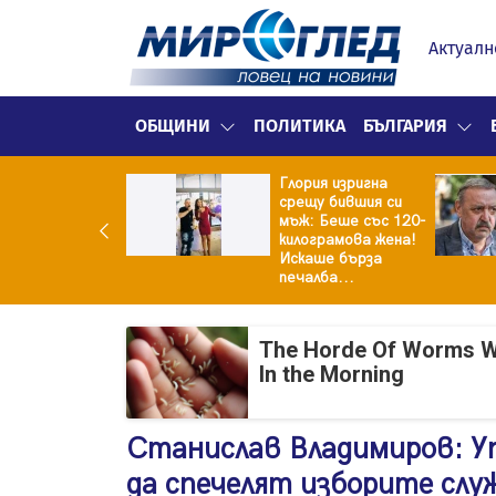
Актуалн
ОБЩИНИ
ПОЛИТИКА
БЪЛГАРИЯ
Глория изригна
ия и майка си
срещу бившия си
троиха къща от
мъж: Беше със 120-
0 стъклени
килограмова жена!
илки
Искаше бърза
печалба...
The Horde Of Worms Will
In the Morning
Станислав Владимиров: У
да спечелят изборите слу