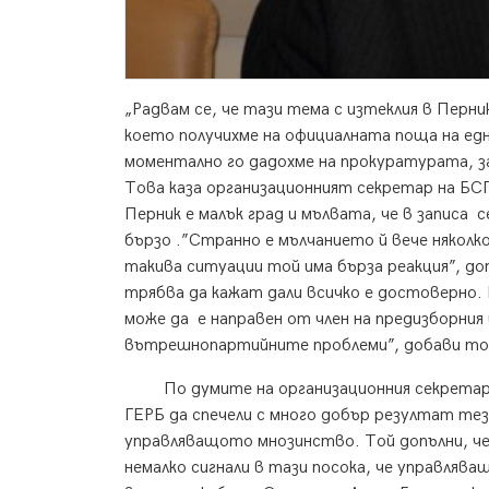
„Радвам се, че тази тема с изтеклия в Перни
което получихме на официалната поща на е
моментално го дадохме на прокуратурата, за
Това каза организационният секретар на БСП
Перник е малък град и мълвата, че в записа с
бързо .”Странно е мълчанието й вече няколк
такива ситуации той има бърза реакция”, д
трябва да кажат дали всичко е достоверно. 
може да е направен от член на предизборния
вътрешнопартийните проблеми”, добави то
По думите на организационния секретар н
ГЕРБ да спечели с много добър резултат тез
управляващото мнозинство. Той допълни, че
немалко сигнали в тази посока, че управляв