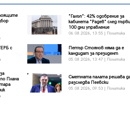
стоящите
"Галъп": 42% одобрение за
збор
кабинета "Радев" след първ
100 дни управление
06.08.2026, 13:55 | Политика
а
ГЕРБ с
Петър Стоянов няма да е
кандидат за президент
а
05.08.2026, 13:47 | Политика
 за
Сметната палата решава да
 по Плана
разследва Пеевски
Стара
05.08.2026, 09:53 | Политика
ник
а