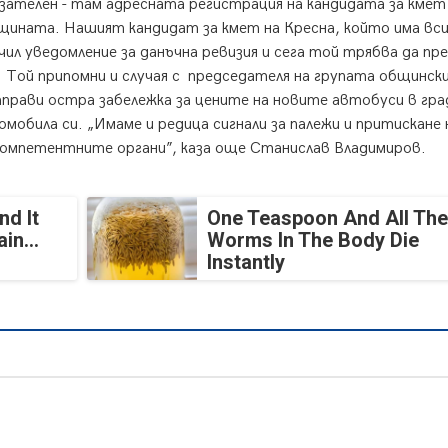
азателен - там адресната регистрация на кандидата за кмет
щината. Нашият кандидат за кмет на Кресна, който има вси
чил уведомление за данъчна ревизия и сега той трябва да пр
. Той припомни и случая с председателя на групата общинск
прави остра забележка за цените на новите автобуси в град
омобила си. „Имаме и редица сигнали за палежи и притискане 
а компетентните органи”, каза още Станислав Владимиров.
nd It
One Teaspoon And All The
in...
Worms In The Body Die
Instantly