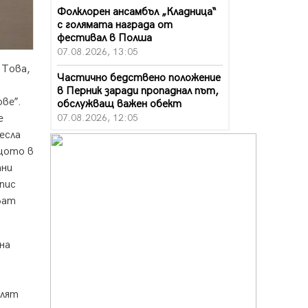
Фолклорен ансамбъл „Кладница“
с голямата награда от
фестивал в Полша
07.08.2026, 13:05
 Това,
Частично бедствено положение
в Перник заради пропаднал път,
ве”.
обслужващ важен обект
07.08.2026, 12:05
е
есла
Да отговорим на жегите с филм
ащото в
под звездите днес и утре
ани
07.08.2026, 10:21
пис
Първите крачки в помощ на
ват
пенсионерите в Перник, вече са
факт
07.08.2026, 09:18
на
Пак ограничават камионите по
магистралите в петък и неделя.
Ето обходните маршрути
елят
07.08.2026, 07:55