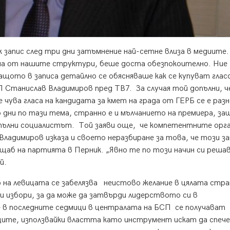
к запис след три дни затъмнение най-сетне влиза в медиите.
дна от нашите структури, беше доста обезпокоително. Ние
щото в записа детайлно се обясняваше как се купуват гласо
 Станислав Владимиров пред ТВ7. За случая той допълни, ч
е чува гласа на кандидата за кмет на града от ГЕРБ се е разн
о дни по тази тема, странно е и мълчанието на премиера, з
опълни социалистът. Той заяви още, че компетентните орг
Владимиров изказа и своето неразбиране за това, че този за
 щаб на партията в Перник. „Явно те по този начин си реша
й.
а левицата се забелязва неистово желание в цялата стра
и избори, за да може да затвърди лидерството си в
 в последните седмици в централата на БСП се получават
ащите, използвайки властта като инструмент искат да спеч