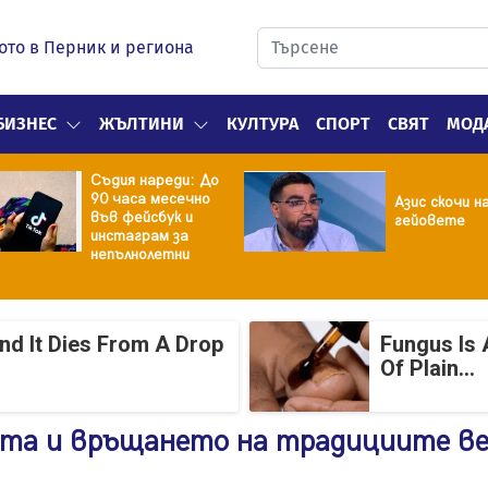
ото в Перник и региона
БИЗНЕС
ЖЪЛТИНИ
КУЛТУРА
СПОРТ
СВЯТ
МОД
Съдия нареди: До
90 часа месечно
Азис скочи н
във фейсбук и
гейовете
инстаграм за
непълнолетни
And It Dies From A Drop
Fungus Is 
Of Plain...
та и връщането на традициите ве