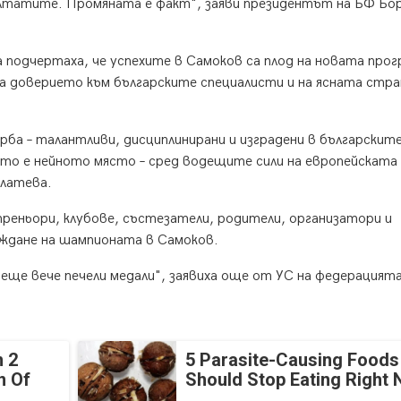
ултатите. Промяната е факт", заяви президентът на БФ Бо
 подчертаха, че успехите в Самоков са плод на новата прог
а доверието към българските специалисти и на ясната стр
рба – талантливи, дисциплинирани и изградени в българскит
ето е нейното място – сред водещите сили на европейската
Златева.
треньори, клубове, състезатели, родители, организатори и
ждане на шампионата в Самоков.
ще вече печели медали", заявиха още от УС на федерацията
 2
5 Parasite-Causing Foods
n Of
Should Stop Eating Right