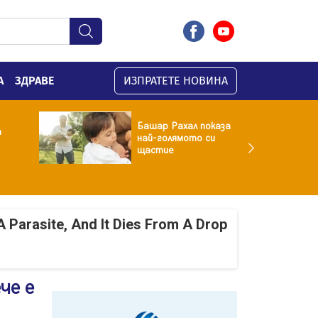
А
ЗДРАВЕ
ИЗПРАТЕТЕ НОВИНА
Башар Рахал показа
а
най-голямото си
щастие
A Parasite, And It Dies From A Drop
че е