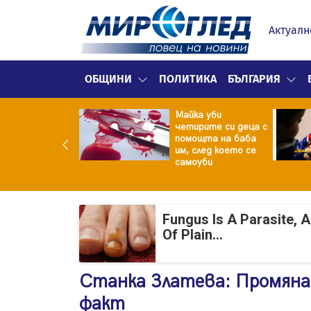
Актуалн
ОБЩИНИ
ПОЛИТИКА
БЪЛГАРИЯ
ф.Кантарджиев:
Майка уби
ете се от
четирите си деца с
арите и полово
помощта на баба
даваните
им, след което се
екции
самоуби
Fungus Is A Parasite, 
Of Plain...
Станка Златева: Промяна
факт