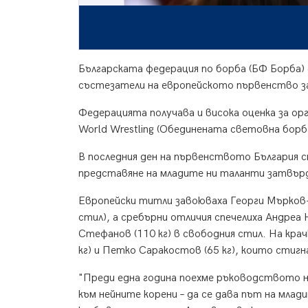
Българската федерация по борба (БФ Борба)
състезатели на европейското първенство за
Федерацията получава и висока оценка за о
World Wrestling (Обединената световна борб
В последния ден на първенството България с
представяне на младите ни таланти затвърд
Европейски титли завоюваха Георги Мърков-мл
стил), а сребърни отличия спечелиха Андреа 
Стефанов (110 кг) в свободния стил. На кр
кг) и Петко Саракостов (65 кг), които стиг
"Преди една година поехме ръководството н
към нейните корени – да се дава път на мла