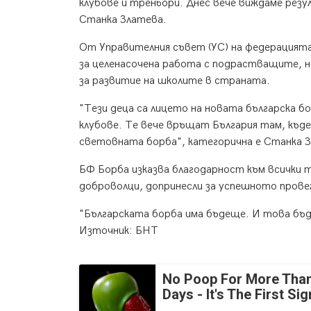
клубове и треньори. Днес вече виждаме рез
Станка Златева.
От Управителния съвет (УС) на федерацията
за целенасочена работа с подрастващите, н
за развитие на школите в страната.
"Тези деца са лицето на новата българска бо
клубове. Те вече връщат България там, къд
световната борба", категорична е Станка 
БФ Борба изказва благодарност към всички 
доброволци, допринесли за успешното прове
"Българската борба има бъдеще. И това бъде
Източник: БНТ
No Poop For More Than
Days - It's The First Sig