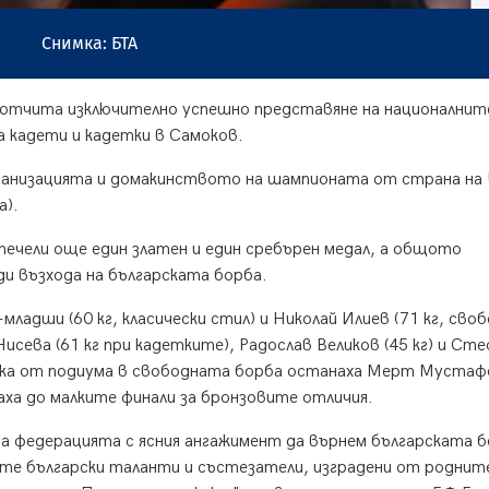
Снимка: БТА
 отчита изключително успешно представяне на националнит
 кадети и кадетки в Самоков.
рганизацията и домакинството на шампионата от страна на 
а).
печели още един златен и един сребърен медал, а общото
и възхода на българската борба.
адши (60 кг, класически стил) и Николай Илиев (71 кг, сво
Нисева (61 кг при кадетките), Радослав Великов (45 кг) и Ст
ачка от подиума в свободната борба останаха Мерт Мустаф
наха до малките финали за бронзовите отличия.
а федерацията с ясния ангажимент да върнем българската 
дите български таланти и състезатели, изградени от роднит