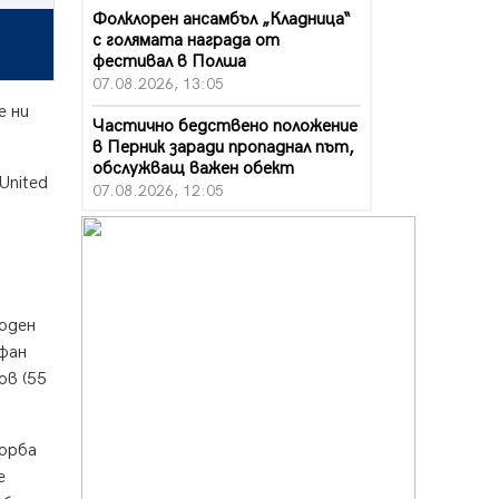
Фолклорен ансамбъл „Кладница“
с голямата награда от
фестивал в Полша
07.08.2026, 13:05
е ни
Частично бедствено положение
в Перник заради пропаднал път,
обслужващ важен обект
United
07.08.2026, 12:05
Да отговорим на жегите с филм
под звездите днес и утре
07.08.2026, 10:21
Първите крачки в помощ на
боден
пенсионерите в Перник, вече са
ефан
факт
ов (55
07.08.2026, 09:18
Пак ограничават камионите по
магистралите в петък и неделя.
борба
Ето обходните маршрути
е
07.08.2026, 07:55