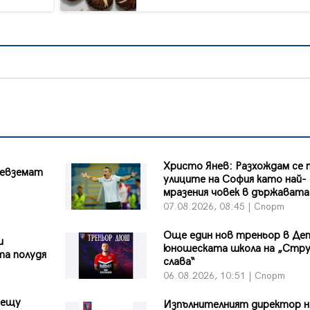
Христо Янев: Разхождам се 
ревземат
улиците на София като най-
мразения човек в държавата
07.08.2026, 08:45 | Спорт
Още един нов треньор в Де
и
юношеската школа на „Стр
та полудя
слава“
06.08.2026, 10:51 | Спорт
рещу
Изпълнителният директор н