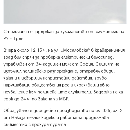
Столичанин е задържан за хулиганство от служители на
РУ – Трън.
Вчера около 12:15 ч. на ул. „Мосаловска“ в крайграничния
град бил спрян за проверка електрически велосипед,
управляван от 34-годишен мъж от София. Същият не
изпълнил полицейско разпореждане, отправял обиди,
закани и извършил непристойни действия, грубо
нарушаващи обществения ред и изразяващи явно
неуважение към полицейските служители. Задържан е за
срок до 24 ч. по Закона за МВР.
Образувано е досъдебно производство по чл. 325, ал. 2
от Наказателния кодекс и работата продължава
съвместно с прокуратурата.