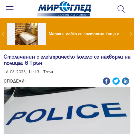
Крадци убиха футболен национал с павета
Мария и майка си построиха къща от 8000 стъклени бутилки
Столичанин с електрическо колело се нахвърли на
полицаи в Трън
16.06.2026, 11:13 | Трън
СПОДЕЛИ: