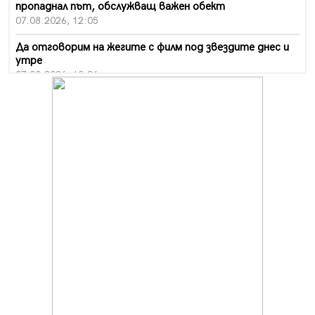
пропаднал път, обслужващ важен обект
07.08.2026, 12:05
Да отговорим на жегите с филм под звездите днес и
утре
07.08.2026, 10:21
Първите крачки в помощ на пенсионерите в Перник,
вече са факт
07.08.2026, 09:18
Пак ограничават камионите по магистралите в петък
и неделя. Ето обходните маршрути
07.08.2026, 07:55
Ето какво вдъхнови Здравка Евтимова за новата ѝ
книга
07.08.2026, 00:11
Продължава изграждането на нови паркоместа в
Перник
06.08.2026, 11:22