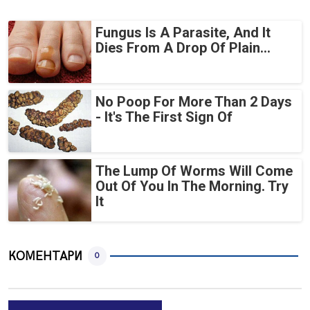
Fungus Is A Parasite, And It
Dies From A Drop Of Plain...
No Poop For More Than 2 Days
- It's The First Sign Of
The Lump Of Worms Will Come
Out Of You In The Morning. Try
It
КОМЕНТАРИ
0