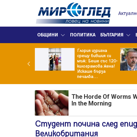
Актуалн
ОБЩИНИ
ПОЛИТИКА
БЪЛГАРИЯ
Глория изригна
ия и майка си
срещу бившия си
троиха къща от
мъж: Беше със 120-
0 стъклени
килограмова жена!
илки
Искаше бърза
печалба...
The Horde Of Worms Will
In the Morning
Студент почина след епи
Великобритания