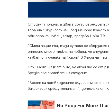
Студент почина, а двама други се лекуват 
здравна сигурност на Обединеното кралство
общопрактикуващ лекар, предава Нова ТВ.
"Скъпи пациенти, тази сутрин се свързахме
относно много тъжната новина, че студент в
казват от клиниката "Харт" в Хенли на Темз
От "Харт" казват още, че активно се свързв
връзка със съответния студент.
"Броят на потвърдените случаи е много нисъ
ваксинация срещу менингит", допълниха от 
No Poop For More Than