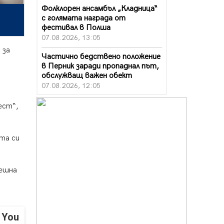
Фолклорен ансамбъл „Кладница“
с голямата награда от
фестивал в Полша
07.08.2026, 13:05
 за
Частично бедствено положение
в Перник заради пропаднал път,
обслужващ важен обект
07.08.2026, 12:05
Да отговорим на жегите с филм
ест“,
под звездите днес и утре
07.08.2026, 10:21
та си
Първите крачки в помощ на
пенсионерите в Перник, вече са
факт
пешна
07.08.2026, 09:18
Пак ограничават камионите по
магистралите в петък и неделя.
Ето обходните маршрути
 You
07.08.2026, 07:55