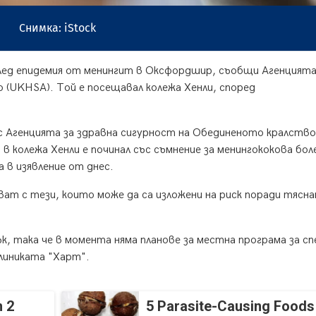
Снимка: iStock
след епидемия от менингит в Оксфордшир, съобщи Агенцията
 (UKHSA). Той е посещавал колежа Хенли, според
 с Агенцията за здравна сигурност на Обединеното кралство
 колежа Хенли е починал със съмнение за менингококова бол
а в изявление от днес.
ат с тези, които може да са изложени на риск поради тясна
к, така че в момента няма планове за местна програма за с
клиниката "Харт".
 2
5 Parasite-Causing Foods