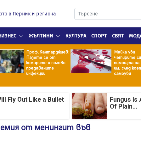
ото в Перник и региона
БИЗНЕС
ЖЪЛТИНИ
КУЛТУРА
СПОРТ
СВЯТ
МОД
Проф.Кантарджиев:
Майка уби
Пазете се от
четирите си
комарите и полово
помощта на 
предаваните
им, след кое
инфекции
самоуби
 Fly Out Like a Bullet
Fungus Is 
Of Plain...
демия от менингит във