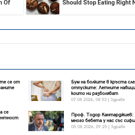
n Of
Should Stop Eating Right
те се от
Бум на болките в кръста сл
ваните
отпуските: Летните навици
които ни разболяват
07.08.2026, 08:53 | Здраве
а се
Проф. Тодор Кантарджиев:
ентност
много бебета у нас със сифи
05.08.2026, 09:25 | Здраве