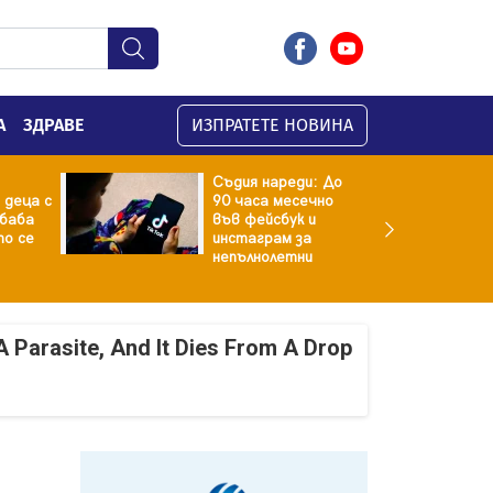
А
ЗДРАВЕ
ИЗПРАТЕТЕ НОВИНА
Съдия нареди: До
 деца с
90 часа месечно
баба
във фейсбук и
то се
инстаграм за
непълнолетни
A Parasite, And It Dies From A Drop