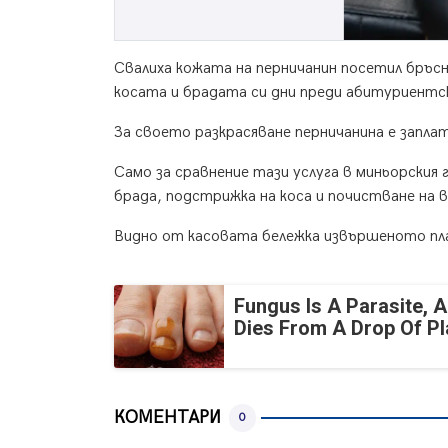
Свалиха кожата на перничанин посетил бръ
косата и брадата си дни преди абитуриентс
За своето разкрасяване перничанина е заплат
Само за сравнение тази услуга в миньорския 
брада, подстрижка на коса и почистване на 
Видно от касовата бележка извършеното плащ
Fungus Is A Parasite, A
Dies From A Drop Of Pla
КОМЕНТАРИ
0