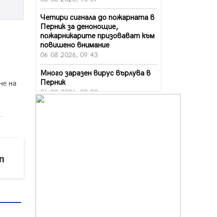
Четири сигнала до пожарната в
Перник за денонощие,
пожарникарите призовават към
повишено внимание
06.08.2026, 09:43
Много заразен вирус върлува в
Перник
не на
06.08.2026, 09:28
Проверки за спазване правилата
.
за пожарна безопасност по
време на жътвената кампания в
Перник
06.08.2026, 07:51
n
Ето какви забавления ще има
през август в Перник
06.08.2026, 00:48
Пернишки експерт за фишинг
измамите: Проверявайте