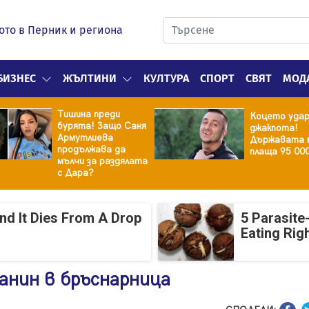
ото в Перник и региона
БИЗНЕС
ЖЪЛТИНИ
КУЛТУРА
СПОРТ
СВЯТ
МОД
Тишина преди
Коцето уда
бурята! Защо Саня
джакпота!
Армутлиева
Държавата 
продължава да
плаща 95 00
мълчи за раздялата
с Дара?
And It Dies From A Drop
5 Parasite
Eating Rig
анин в бръснарница