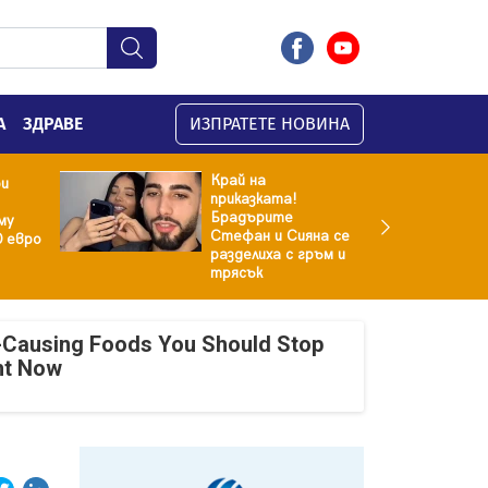
А
ЗДРАВЕ
ИЗПРАТЕТЕ НОВИНА
Край на
ри
приказката!
Брадърите
му
Стефан и Сияна се
0 евро
разделиха с гръм и
трясък
-Causing Foods You Should Stop
ht Now