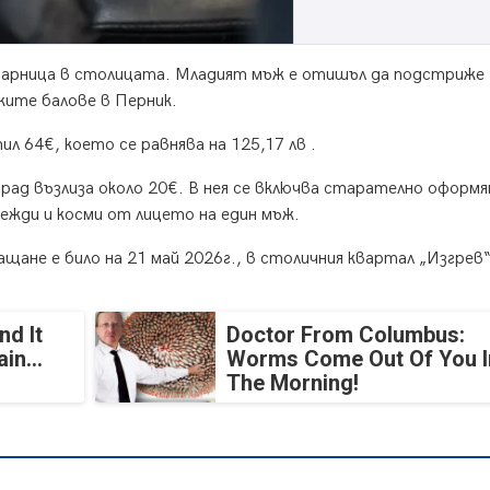
снарница в столицата. Младият мъж е отишъл да подстриже
ките балове в Перник.
ил 64€, което се равнява на 125,17 лв .
град възлиза около 20€. В нея се включва старателно оформя
вежди и косми от лицето на един мъж.
ане е било на 21 май 2026г., в столичния квартал „Изгрев“
nd It
Doctor From Columbus:
in...
Worms Come Out Of You I
The Morning!