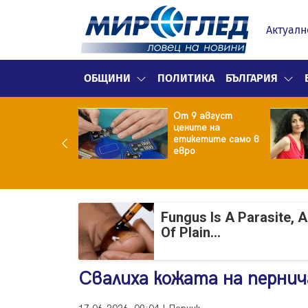
Актуалн
ОБЩИНИ
ПОЛИТИКА
БЪЛГАРИЯ
ект за
От 9 август
раждане на 13-
цените на
жна
етикетите само в
гаджамия"
евро
гневи жителите
Лондон
Fungus Is A Parasite, 
Of Plain...
Свалиха кожата на пернич