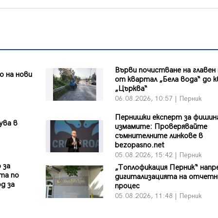
Върви почистване на главен
 на нови
от квартал „Бела вода“ до к
„Църква“
06.08.2026, 10:57 | Перник
Пернишки експерт за фишин
ува в
измамите: Проверявайте
съмнителните линкове в
bezopasno.net
05.08.2026, 15:42 | Перник
 за
„Топлофикация Перник“ напр
та по
дигитализацията на отчетн
д за
процес
05.08.2026, 11:48 | Перник