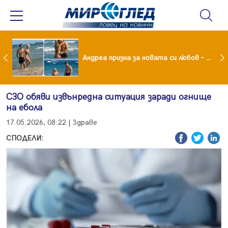
Драма вместо щастие: Звезда от "Татковци" е в болница с високорискова бременност
Андреа призна за новата си любов – руснакът Игор
СЗО обяви извънредна ситуация заради огнище
на ебола
17.05.2026, 08:22 | Здраве
СПОДЕЛИ: