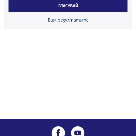
средствата по Плана за справедлив преход за
ГЛАСУВАЙ
въглищните райони
05.08.2026, 14:57
Виж резултатите
Звезди от световна сцена в Перник ще пеят на
Пернишката крепост
05.08.2026, 14:01
„Топлофикация Перник“ напредва с дигитализацията
на отчетния процес
05.08.2026, 11:48