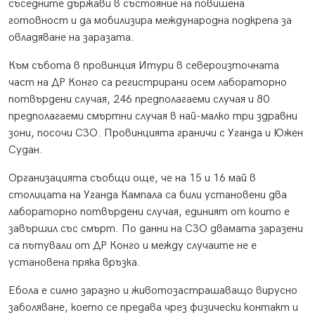
съседните държави в състояние на повишена
готовност и да мобилизира международна подкрепа за
овладяване на заразата.
Към събота в провинция Итури в североизточната
част на ДР Конго са регистрирани осем лабораторно
потвърдени случая, 246 предполагаеми случая и 80
предполагаеми смъртни случая в най-малко три здравни
зони, посочи СЗО. Провинцията граничи с Уганда и Южен
Судан.
Организацията съобщи още, че на 15 и 16 май в
столицата на Уганда Кампала са били установени два
лабораторно потвърдени случая, единият от които е
завършил със смърт. По данни на СЗО двамата заразени
са пътували от ДР Конго и между случаите не е
установена пряка връзка.
Ебола е силно заразно и животозастрашаващо вирусно
заболяване, което се предава чрез физически контакт и