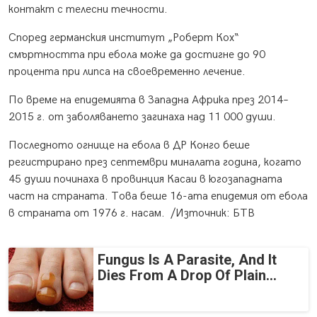
контакт с телесни течности.
Според германския институт „Роберт Кох“
смъртността при ебола може да достигне до 90
процента при липса на своевременно лечение.
По време на епидемията в Западна Африка през 2014–
2015 г. от заболяването загинаха над 11 000 души.
Последното огнище на ебола в ДР Конго беше
регистрирано през септември миналата година, когато
45 души починаха в провинция Касаи в югозападната
част на страната. Това беше 16-ата епидемия от ебола
в страната от 1976 г. насам. /Източник: БТВ
Fungus Is A Parasite, And It
Dies From A Drop Of Plain...