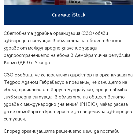
Снимка: iStock
Световната здравна организация (СЗО) обяви
извънредна ситуация в областта на общественото
здраве от международно значение заради
разпространението на ебола в Демократична република
Конго (ДРК) и Уганда.
СЗО съобщи, че генералният директор на организацията
Тедрос Аданом Гебрейесус е преценил, че огнището на
ебола, причинено от вируса Бундибугио, представлява
„извънредна ситуация в областта на общественото
здраве с международно значение“ (PHEIC), макар засега
да не отговаря на критериите за пандемична извънредна
ситуация.
Според организацията решението цели да постави