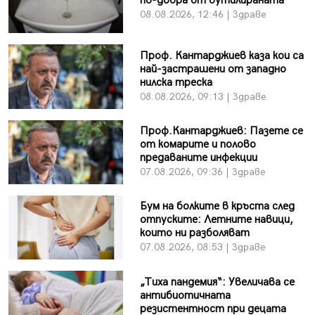
по-добра от бутилираната
08.08.2026, 12:46 | Здраве
Проф. Кантарджиев каза кои са
най-застрашени от западно
нилска треска
08.08.2026, 09:13 | Здраве
Проф.Кантарджиев: Пазете се
от комарите и полово
предаваните инфекции
07.08.2026, 09:36 | Здраве
Бум на болките в кръста след
отпуските: Летните навици,
които ни разболяват
07.08.2026, 08:53 | Здраве
„Тиха пандемия“: Увеличава се
антибиотичната
резистентност при децата