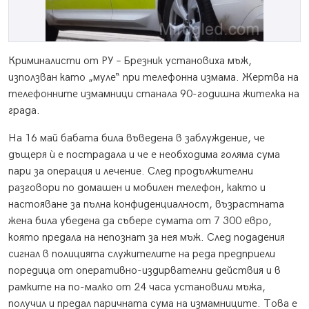
Криминалисти от РУ – Брезник установиха мъж,
използван като „муле“ при телефонна измама. Жертва на
телефонните измамници станала 90-годишна жителка на
града.
На 16 май бабата била въведена в заблуждение, че
дъщеря ѝ е пострадала и че е необходима голяма сума
пари за операция и лечение. След продължителни
разговори по домашен и мобилен телефон, както и
настояване за пълна конфиденциалност, възрастната
жена била убедена да събере сумата от 7 300 евро,
която предала на непознат за нея мъж. След подадения
сигнал в полицията служителите на реда предприели
поредица от оперативно-издирвателни действия и в
рамките на по-малко от 24 часа установили мъжа,
получил и предал паричната сума на измамниците. Това е