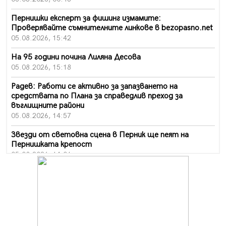
Пернишки експерт за фишинг измамите:
Проверявайте съмнителните линкове в bezopasno.net
05.08.2026, 15:42
На 95 години почина Лиляна Десова
05.08.2026, 15:18
Радев: Работи се активно за запазването на
средствата по Плана за справедлив преход за
въглищните райони
05.08.2026, 14:57
Звезди от световна сцена в Перник ще пеят на
Пернишката крепост
05.08.2026, 14:01
„Топлофикация Перник“ напредва с дигитализацията
на отчетния процес
05.08.2026, 11:48
Радев: Работи се усилено за спасяване на средствата
по Плана за справедлив преход за Стара Загора,