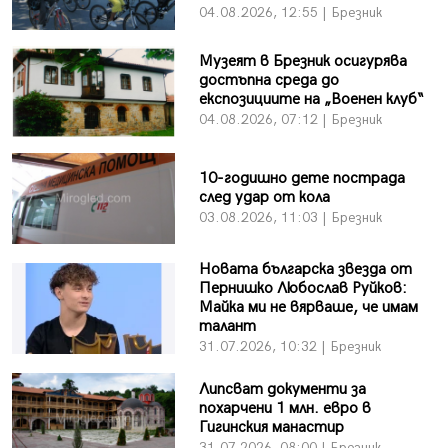
04.08.2026, 12:55 | Брезник
Музеят в Брезник осигурява
достъпна среда до
експозициите на „Военен клуб“
04.08.2026, 07:12 | Брезник
10-годишно дете пострада
след удар от кола
03.08.2026, 11:03 | Брезник
Новата българска звезда от
Пернишко Любослав Руйков:
Майка ми не вярваше, че имам
талант
31.07.2026, 10:32 | Брезник
Липсват документи за
похарчени 1 млн. евро в
Гигинския манастир
31.07.2026, 08:00 | Брезник