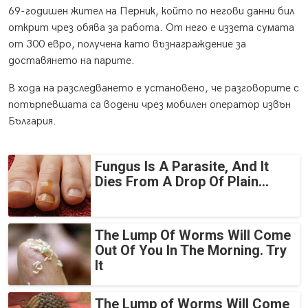
69-годишен жител на Перник, който по негови данни бил
открит чрез обява за работа. От него е иззета сумата
от 300 евро, получена като възнаграждение за
доставянето на парите.
В хода на разследването е установено, че разговорите с
потърпевшата са водени чрез мобилен оператор извън
България.
Fungus Is A Parasite, And It
Dies From A Drop Of Plain...
The Lump Of Worms Will Come
Out Of You In The Morning. Try
It
The Lump of Worms Will Come