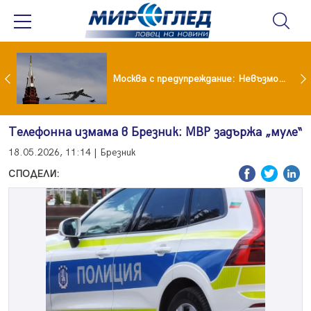
Вече не рушим само Земята: 4-тонен фрагмент на SpaceX удари луната
Москва с предупреждание: Невъзможно е да бъде победена ядрена сила като Русия
Телефонна измама в Брезник: МВР задържа „муле“
18.05.2026, 11:14 | Брезник
СПОДЕЛИ: