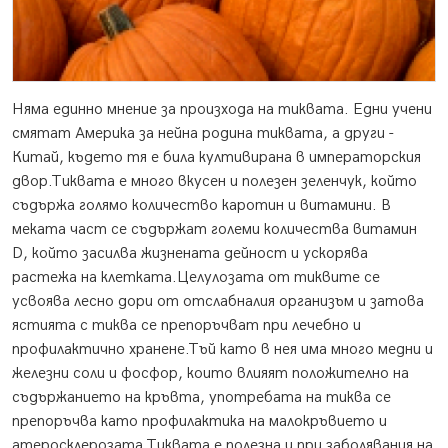
Няма единно мнение за произхода на тиквата. Едни учени
смятат Америка за нейна родина тиквата, а други -
Китай, където тя е била култивирана в императорския
двор.
Тиквата е много вкусен и полезен зеленчук, който
съдържа голямо количество каротин и витамини. В
меката част се съдържат големи количества витамин
D, който засилва жизнената дейност и ускорява
растежа на клетката.Целулозата от тиквите се
усвоява лесно дори от отслабналия организъм и затова
ястията с тиква се препоръчват при лечебно и
профилактично хранене.Тъй като в нея има много медни и
железни соли и фосфор, които влияят положително на
съдържанието на кръвта, употребата на тиква се
препоръчва като профилактика на малокръвието и
атеросклерозата.Тиквата е полезна и при заболявания на