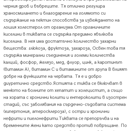
черния дроб и бъбреците. Тя отлично регулира
храносмилането и благодарение на голямото си
съдържание на пектин способства за извеждането на
лошия холестерол от организма.От органичните
киселини в тиквата се съдържа предимно ябълкова
киселина. В нея има достатъчно количество захарни
вещества: глюкоза, фруктоза, захароза, Освен това тя
съдържа минерални съединения и големи количества
калций, фосфор, желязо, мед, флуор, цинк, а каротинът
(витамин А), витамин С и витамините от група В влияят
добре на функциите на червата. Тя е и добро
диуретично средство.Ястията с тиква се включват в
менюто на болните от хепатит и холецистит, а също
на хората с хронични колити и ентероколити в изострен
стадий, със заболявания на сърдечно-съдовата система
(хипертония, атеросклероза), с остри и хронични
нефрити и пиелонефрити.Тиквата се препоръчва и на
бременните жени като средство против повръщане. По