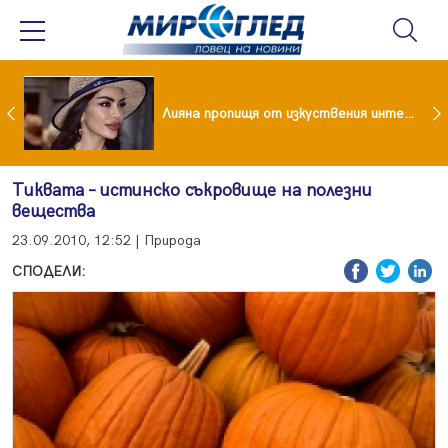
Популярен риалити герой заряза жена си заради друга
Лияна пропищя от изкуствения интелект
Тиквата – истинско съкровище на полезни
вещества
23.09.2010, 12:52 | Природа
СПОДЕЛИ: