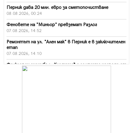
Перник дава 20 млн. евро за сметопочистване
08.08.2026, 00:24
Феновете на "Миньор" превземат Разлог
07.08.2026, 14:52
Ремонтът на ул. "Ален мак" в Перник е в заключителен
етап
07.08.2026, 14:10
Фолклорен ансамбъл „Кладница“ с голямата награда от
фестивал в Полша
07.08.2026, 13:05
Частично бедствено положение в Перник заради
пропаднал път, обслужващ важен обект
07.08.2026, 12:05
Да отговорим на жегите с филм под звездите днес и
утре
07.08.2026, 10:21