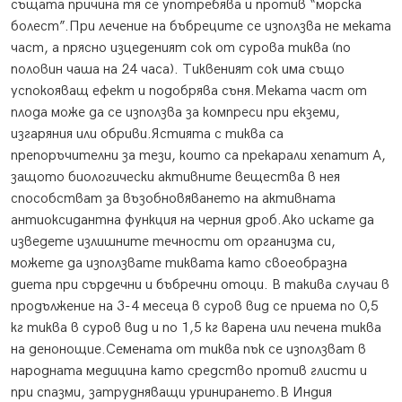
същата причина тя се употребява и против “морска
болест”.При лечение на бъбреците се използва не меката
част, а прясно изцеденият сок от сурова тиква (по
половин чаша на 24 часа). Тиквеният сок има също
успокояващ ефект и подобрява съня.Меката част от
плода може да се използва за компреси при екземи,
изгаряния или обриви.Ястията с тиква са
препоръчителни за тези, които са прекарали хепатит А,
защото биологически активните вещества в нея
способстват за възобновяването на активната
антиоксидантна функция на черния дроб.Ако искате да
изведете излишните течности от организма си,
можете да използвате тиквата като своеобразна
диета при сърдечни и бъбречни отоци. В такива случаи в
продължение на 3-4 месеца в суров вид се приема по 0,5
кг тиква в суров вид и по 1,5 кг варена или печена тиква
на денонощие.Семената от тиква пък се използват в
народната медицина като средство против глисти и
при спазми, затрудняващи уринирането.В Индия