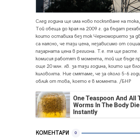
След година ще има ново поскъпване на ток
Той обеща до края на 2009 г. да бъдат реха
които оставиха без ток Черноморието за д
са наясно, че тази цена, независимо от соц
пазарната цена в региона. Т.е. тя ще расте
комисия работят в момента, той ще бъде пре
още 20 млн. лв. за тази година, които ще в
киловолта. Ние смятаме, че за около 5-6 го
облик от това, което е в момента. /БНР
One Teaspoon And All 
Worms In The Body Die
Instantly
КОМЕНТАРИ
0