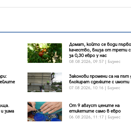
Домат, който се води първ
качество, влиза от трети 
за 0,30 евро у нас
08.08.2026, 09:57 | Бизнес
ари:
Законови промени са на път 
ейлите
блокират сделките с имоти
07.08.2026, 10:16 | Бизнес
ъща.
От 9 август цените на
 и зима
етикетите само в евро
06.08.2026, 11:17 | Бизнес