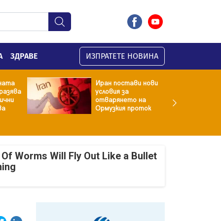
А
ЗДРАВЕ
ИЗПРАТЕТЕ НОВИНА
ната
Иран постави нови
разява
условия за
хични
отварянето на
ва
Ормузкия проток
Of Worms Will Fly Out Like a Bullet
ning