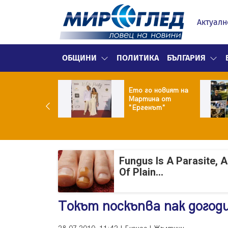
Актуалн
ОБЩИНИ
ПОЛИТИКА
БЪЛГАРИЯ
ики Кънчев се
Ето го новият на
веде тайно
Мартина от
о Геро
"Ергенът"
Fungus Is A Parasite, 
Of Plain...
Токът поскъпва пак догод