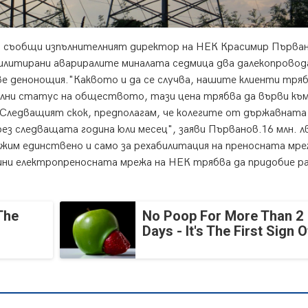
а, съобщи изпълнителният директор на НЕК Красимир Първа
билитирани авариралите миналата седмица два далекопровод
ве денонощия.
"Каквото и да се случва, нашите клиенти тряб
иални статус на обществото, тази цена трябва да върви къ
. Следващият скок, предполагам, че колегите от държавната
з следващата година юли месец", заяви Първанов.16 млн. лв
ложим единствено и само за рехабилитация на преносната мр
дини електропреносната мрежа на НЕК трябва да придобие р
The
No Poop For More Than 2
Days - It's The First Sign O