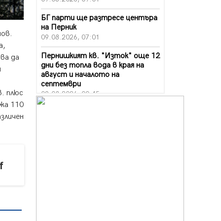
БГ парти ще разтресе центъра
на Перник
нов.
09.08.2026, 07:01
а,
Пернишкият кв. "Изток" още 12
ва да
дни без топла вода в края на
м
август и началото на
септември
. плюс
09.08.2026, 00:45
ежа 110
Перник дава 20 млн. евро за
азличен
сметопочистване
08.08.2026, 00:24
Феновете на "Миньор"
превземат Разлог
f
07.08.2026, 14:52
Ремонтът на ул. "Ален мак" в
Перник е в заключителен етап
07.08.2026, 14:10