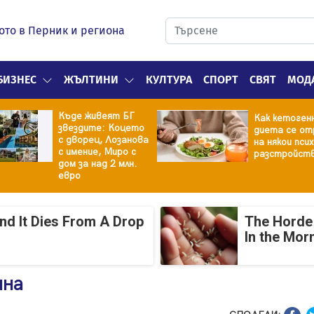
ото в Перник и региона
БИЗНЕС
ЖЪЛТИНИ
КУЛТУРА
СПОРТ
СВЯТ
МОД
Къде живеят БГ
Как кетоген
звездите: Коцето
диета се от
с дворец, Лозанова
на някои пси
с имение, Миро с
разстройст
дом за над 2 млн.
евро
And It Dies From A Drop
The Horde 
In the Mor
ина