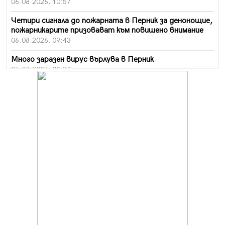
06.08.2026, 10:57
Четири сигнала до пожарната в Перник за денонощие,
пожарникарите призовават към повишено внимание
06.08.2026, 09:43
Много заразен вирус върлува в Перник
06.08.2026, 09:28
Проверки за спазване правилата за пожарна
безопасност по време на жътвената кампания в
Перник
06.08.2026, 07:51
Ето какви забавления ще има през август в Перник
06.08.2026, 00:48
Пернишки експерт за фишинг измамите:
Проверявайте съмнителните линкове в bezopasno.net
05.08.2026, 15:42
На 95 години почина Лиляна Десова
05.08.2026, 15:18