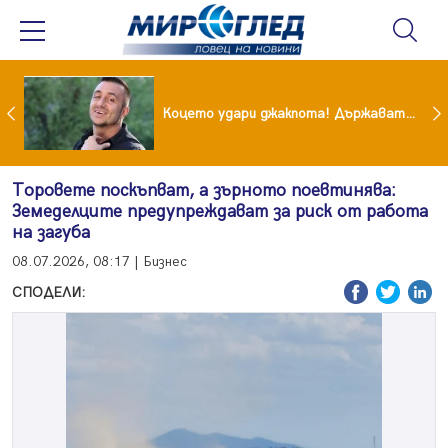
преди бурята! Защо Саня Армутлиева продължава да мълчи за раздялата с Дара?
Коцето удари джакпота! Държавата му плаща 95 000 евро
Торовете поскъпват, а зърното поевтинява:
Земеделците предупреждават за риск от работа
на загуба
08.07.2026, 08:17 | Бизнес
СПОДЕЛИ: