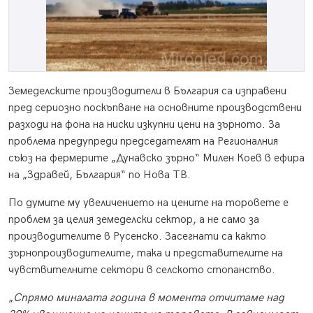
Земеделските производители в България са изправени
пред сериозно поскъпване на основните производствени
разходи на фона на ниски изкупни цени на зърното. За
проблема предупреди председателят на Регионалния
съюз на фермерите „Дунавско зърно“ Милен Коев в ефира
на „Здравей, България“ по Нова ТВ.
По думите му увеличението на цените на торовете е
проблем за целия земеделски сектор, а не само за
производителите в Русенско. Засегнати са както
зърнопроизводителите, така и представителите на
чувствителните сектори в селското стопанство.
„
Спрямо миналата година в момента отчитаме над