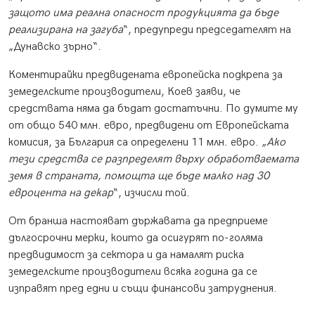
защото има реална опасност продукцията да бъде
реализирана на загуба
“, предупреди председателят на
„Дунавско зърно“.
Коментирайки предвидената европейска подкрепа за
земеделските производители, Коев заяви, че
средствата няма да бъдат достатъчни. По думите му
от общо 540 млн. евро, предвидени от Европейската
комисия, за България са определени 11 млн. евро.
„Ако
тези средства се разпределят върху обработваемата
земя в страната, помощта ще бъде малко над 30
евроцента на декар
“, изчисли той.
От бранша настояват държавата да предприеме
дългосрочни мерки, които да осигурят по-голяма
предвидимост за сектора и да намалят риска
земеделските производители всяка година да се
изправят пред едни и същи финансови затруднения.