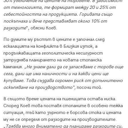
30% увеличение на цените на торовете. В зависимост
от технологията, те формират между 20 и 25% от
себестойността на продукцията. Горивата също
поскъпнаха и вече представляват около 10% от
разходите
“, обясни Коев.
По думите му ръстът в цените е започнал след
ескалацията на конфликта в Близкия изток, а
продължаващата геополитическа несигурност
затруднява планирането на новата стопанска
кампания.
„Не знаем дали да се запасяваме с торове още
сега, дали ще има наличности и на какви цени ще
купуваме. Това създава огромен риск от допълнително
оскъпяване на производството“
, посочи той.
В същото време цената на пшеницата остава ниска.
Според Коев това поставя стопаните в особено тежка
ситуация, тъй като зърното е борсова стока и цената
му не се определя от разходите на производителите.
„
Трябва много внимателно да планираме разходите си,