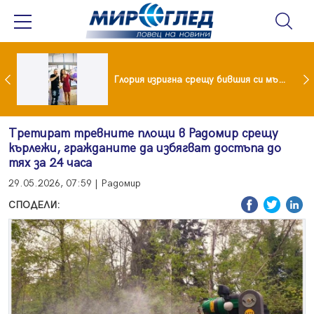
 и майка си построиха къща от 8000 стъклени бутилки
Глория изригна срещу бившия си мъж: Беше със 120-килограмова жена! Искаше бърза печалба...
Третират тревните площи в Радомир срещу
кърлежи, гражданите да избягват достъпа до
тях за 24 часа
29.05.2026, 07:59 | Радомир
СПОДЕЛИ: