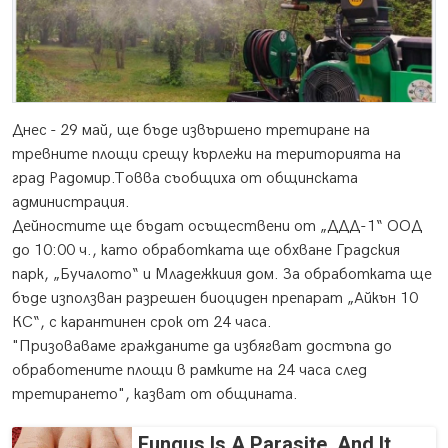
Днес - 29 май, ще бъде извършено третиране на
тревните площи срещу кърлежи на територията на
град Радомир.Товва съобщиха от общинската
администрация.
Дейностите ще бъдат осъществени от „ДДД-1“ ООД
до 10:00 ч., като обработката ще обхване Градския
парк, „Бучалото“ и Младежкиия дом. За обработката ще
бъде използван разрешен биоциден препарат „Айкън 10
КС“, с карантинен срок от 24 часа.
"Призоваваме гражданите да избягват достъпа до
обработените площи в рамките на 24 часа след
третирането", казват от общината.
Fungus Is A Parasite, And It