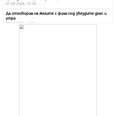
07.08.2026, 12:05
Да отговорим на жегите с филм под звездите днес и
утре
07.08.2026, 10:21
Първите крачки в помощ на пенсионерите в Перник,
вече са факт
07.08.2026, 09:18
Пак ограничават камионите по магистралите в петък
и неделя. Ето обходните маршрути
07.08.2026, 07:55
Ето какво вдъхнови Здравка Евтимова за новата ѝ
книга
07.08.2026, 00:11
Продължава изграждането на нови паркоместа в
Перник
06.08.2026, 11:22
Върви почистване на главен път от квартал „Бела