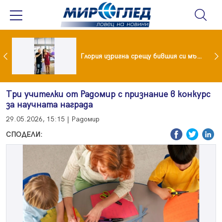
 и майка си построиха къща от 8000 стъклени бутилки
Глория изригна срещу бившия си мъж: Беше със 120-килограмова жена! Искаше бърза печалба...
Три учителки от Радомир с признание в конкурс
за научната награда
29.05.2026, 15:15 | Радомир
СПОДЕЛИ: