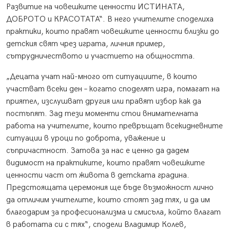
Развитие на човешките ценности ИСТИНАТА,
ДОБРОТО и КРАСОТАТА“. В него учителите споделиха
практики, които правят човешките ценности близки до
детския свят чрез играта, личния пример,
сътрудничеството и участието на общността.
„Децата учат най-много от ситуациите, в които
участват всеки ден – когато споделят игра, помагат на
приятел, изслушват другия или правят избор как да
постъпят. Зад тези моменти стои внимателната
работа на учителите, които превръщат всекидневните
ситуации в уроци по доброта, уважение и
съпричастност. Затова за нас е ценно да дадем
видимост на практиките, които правят човешките
ценности част от живота в детската градина.
Предстоящата церемония ще бъде възможност лично
да отличим учителите, които стоят зад тях, и да им
благодарим за професионализма и смисъла, който влагат
в работата си с тях“, сподели Владимир Колев,