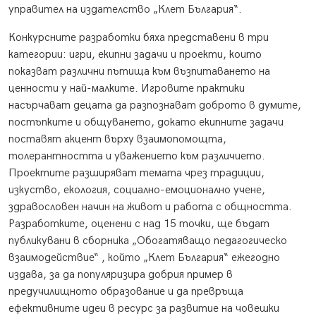
управител на издателство „Клет България“.
Конкурсните разработки бяха представени в три
категории: игри, екипни задачи и проекти, които
показват различни пътища към възпитаването на
ценности у най-малките. Игровите практики
насърчават децата да разпознават доброто в думите,
постъпките и общуването, докато екипните задачи
поставят акцент върху взаимопомощта,
толерантността и уважението към различието.
Проектите разширяват темата чрез традиции,
изкуство, екология, социално-емоционално учене,
здравословен начин на живот и работа с общността.
Разработките, оценени с над 15 точки, ще бъдат
публикувани в сборника „Обогатяващо педагогическо
взаимодействие“ , който „Клет България“ ежегодно
издава, за да популяризира добрия пример в
предучилищното образование и да превръща
ефективните идеи в ресурс за развитие на човешки