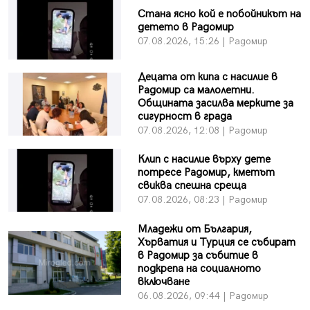
Стана ясно кой е побойникът на
детето в Радомир
07.08.2026, 15:26 | Радомир
Децата от кипа с насилие в
Радомир са малолетни.
Общината засилва мерките за
сигурност в града
07.08.2026, 12:08 | Радомир
Клип с насилие върху дете
потресе Радомир, кметът
свиква спешна среща
07.08.2026, 08:23 | Радомир
Младежи от България,
Хърватия и Турция се събират
в Радомир за събитие в
подкрепа на социалното
включване
06.08.2026, 09:44 | Радомир