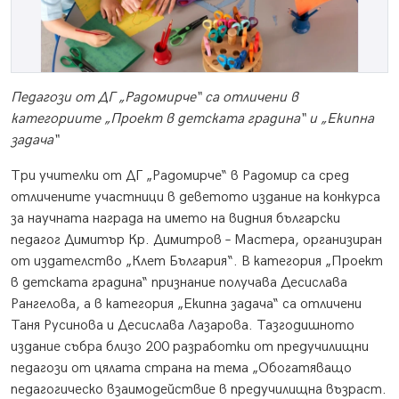
Педагози от ДГ „Радомирче“ са отличени в
категориите „Проект в детската градина“ и „Екипна
задача“
Три учителки от ДГ „Радомирче“ в Радомир са сред
отличените участници в деветото издание на конкурса
за научната награда на името на видния български
педагог Димитър Кр. Димитров – Мастера, организиран
от издателство „Клет България“. В категория „Проект
в детската градина“ признание получава Десислава
Рангелова, а в категория „Екипна задача“ са отличени
Таня Русинова и Десислава Лазарова. Тазгодишното
издание събра близо 200 разработки от предучилищни
педагози от цялата страна на тема „Обогатяващо
педагогическо взаимодействие в предучилищна възраст.