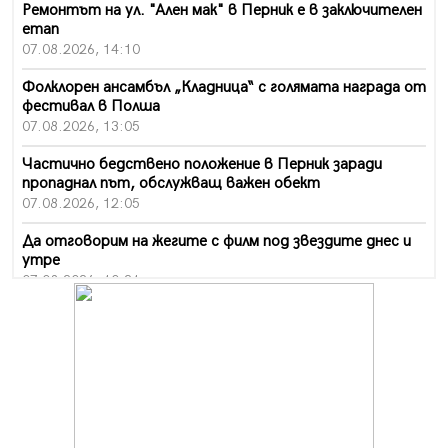
Ремонтът на ул. "Ален мак" в Перник е в заключителен
етап
07.08.2026, 14:10
Фолклорен ансамбъл „Кладница“ с голямата награда от
фестивал в Полша
07.08.2026, 13:05
Частично бедствено положение в Перник заради
пропаднал път, обслужващ важен обект
07.08.2026, 12:05
Да отговорим на жегите с филм под звездите днес и
утре
07.08.2026, 10:21
Първите крачки в помощ на пенсионерите в Перник,
вече са факт
07.08.2026, 09:18
Пак ограничават камионите по магистралите в петък
и неделя. Ето обходните маршрути
07.08.2026, 07:55