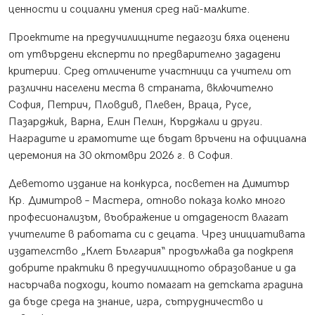
ценности и социални умения сред най-малките.
Проектите на предучилищните педагози бяха оценени
от утвърдени експерти по предварително зададени
критерии. Сред отличените участници са учители от
различни населени места в страната, включително
София, Петрич, Пловдив, Плевен, Враца, Русе,
Пазарджик, Варна, Елин Пелин, Кърджали и други.
Наградите и грамотите ще бъдат връчени на официална
церемония на 30 октомври 2026 г. в София.
Деветото издание на конкурса, посветен на Димитър
Кр. Димитров – Мастера, отново показа колко много
професионализъм, въображение и отдаденост влагат
учителите в работата си с децата. Чрез инициативата
издателство „Клет България“ продължава да подкрепя
добрите практики в предучилищното образование и да
насърчава подходи, които помагат на детската градина
да бъде среда на знание, игра, сътрудничество и