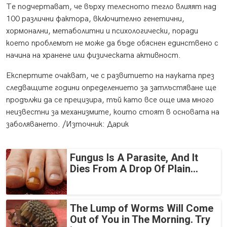
Те подчертават, че върху телесното тегло влияят над
100 различни фактора, включително генетични,
хормонални, метаболитни и психологически, поради
което проблемът не може да бъде обяснен единствено с
начина на хранене или физическата активност.
Експертите очакват, че с развитието на науката през
следващите години определението за затлъстяване ще
продължи да се прецизира, тъй като все още има много
неизвестни за механизмите, които стоят в основата на
заболяването. /Източник: Дарик
Fungus Is A Parasite, And It
Dies From A Drop Of Plain...
The Lump of Worms Will Come
Out of You in The Morning. Try