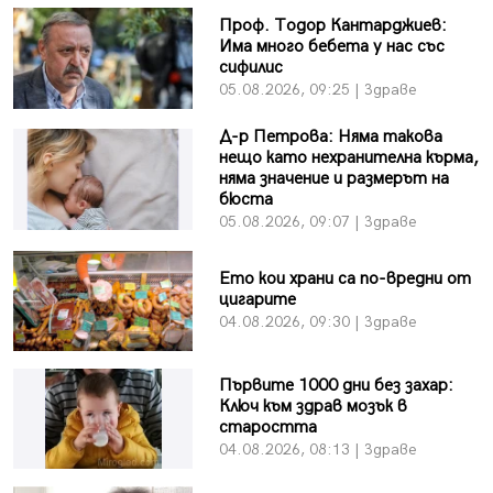
Проф. Тодор Кантарджиев:
Има много бебета у нас със
сифилис
05.08.2026, 09:25 | Здраве
Д-р Петрова: Няма такова
нещо като нехранителна кърма,
няма значение и размерът на
бюста
05.08.2026, 09:07 | Здраве
Ето кои храни са по-вредни от
цигарите
04.08.2026, 09:30 | Здраве
Първите 1000 дни без захар:
Ключ към здрав мозък в
старостта
04.08.2026, 08:13 | Здраве