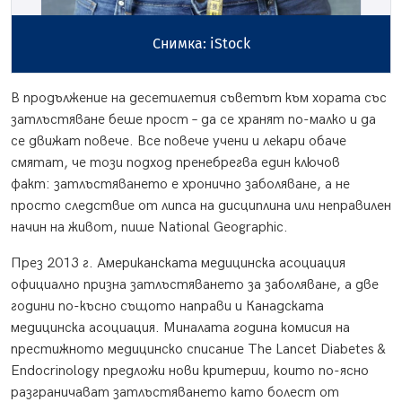
Снимка: iStock
В продължение на десетилетия съветът към хората със
затлъстяване беше прост – да се хранят по-малко и да
се движат повече. Все повече учени и лекари обаче
смятат, че този подход пренебрегва един ключов
факт: затлъстяването е хронично заболяване, а не
просто следствие от липса на дисциплина или неправилен
начин на живот, пише National Geographic.
През 2013 г. Американската медицинска асоциация
официално призна затлъстяването за заболяване, а две
години по-късно същото направи и Канадската
медицинска асоциация. Миналата година комисия на
престижното медицинско списание The Lancet Diabetes &
Endocrinology предложи нови критерии, които по-ясно
разграничават затлъстяването като болест от