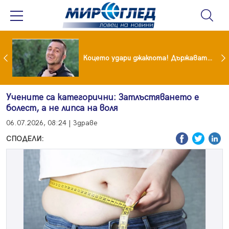
преди бурята! Защо Саня Армутлиева продължава да мълчи за раздялата с Дара?
Коцето удари джакпота! Държавата му плаща 95 000 евро
Учените са категорични: Затлъстяването е
болест, а не липса на воля
06.07.2026, 08:24 | Здраве
СПОДЕЛИ: