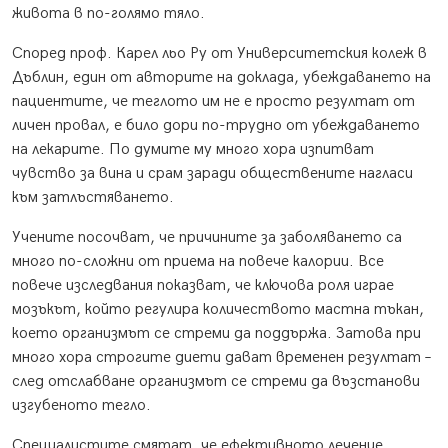
живота в по-голямо тяло.
Според проф. Карел льо Ру от Университетския колеж в
Дъблин, един от авторите на доклада, убеждаването на
пациентите, че теглото им не е просто резултат от
личен провал, е било дори по-трудно от убеждаването
на лекарите. По думите му много хора изпитват
чувство за вина и срам заради обществените нагласи
към затлъстяването.
Учените посочват, че причините за заболяването са
много по-сложни от приема на повече калории. Все
повече изследвания показват, че ключова роля играе
мозъкът, който регулира количеството мастна тъкан,
което организмът се стреми да поддържа. Затова при
много хора строгите диети дават временен резултат –
след отслабване организмът се стреми да възстанови
изгубеното тегло.
Специалистите смятат, че ефективното лечение