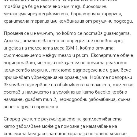
трябва да бъде насочено към тези биологични
механизми чрез медикаменти, бариатрична хирургия,
хранителна терапия или комбинация от различни подходи.
Променя се и начинът, по който се поставя диагнозата.
Досега затлъстяването се определяше основно чрез
индекса на телесната маса (BMI), който отчита
съотношението между тегло и ръст. Експертите обаче
подчертават, че този показател не отчита реалното
количество мазнини, тяхното разпределение и дали вече
причиняват увреждания на организма. Новите препоръки
включват измерване на обиколката на талията, телесния
състав и наличието на усложнения като високо кръвно
налягане, диабет тип 2, чернодробни заболявания, сънна
апнея и други нарушения.
Според учените разглеждането на затлъстяването
като заболяване може да помогне за намаляване на
стигмата към засегнатите хора и за по-ранно лечение.