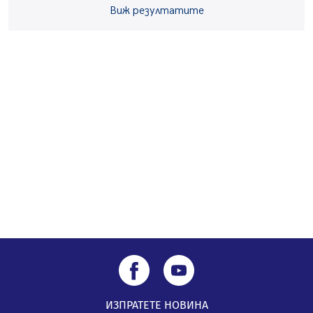
Виж резултатите
Извънредният и пълномощен посланик на Иран на
посещение в музея в Перник
05.08.2026, 09:02
Млади мъже от Перник в инициатива „Перник
подкрепя своите пенсионери“
05.08.2026, 08:57
5 случая на хепатит от началото на юли до сега в
Перник
05.08.2026, 00:32
ИЗПРАТЕТЕ НОВИНА