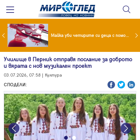
Проф.Кантарджиев: Пазете се от комарите и полово предаваните инфекции
Майка уби четирите си деца с помощта на баба им, след което се самоуби
Училище в Перник отправя послание за доброто
и вярата с нов музикален проект
03.07.2026, 07:58 | Култура
СПОДЕЛИ:
Previous
Next