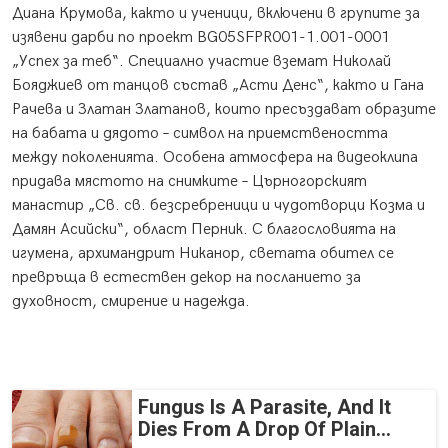
Диана Крумова, както и ученици, включени в групите за
изявени дарби по проект BG05SFPR001-1.001-0001
„Успех за теб“. Специално участие вземат Николай
Бояджиев от танцов състав „Асти Денс“, както и Гана
Рачева и Златан Златанов, които пресъздават образите
на бабата и дядото – символ на приемствеността
между поколенията. Особена атмосфера на видеоклипа
придава мястото на снимките – Църногорският
манастир „Св. св. безсребреници и чудотворци Козма и
Дамян Асийски“, област Перник. С благословията на
игумена, архимандрит Никанор, светата обител се
превръща в естествен декор на посланието за
духовност, смирение и надежда.
Fungus Is A Parasite, And It
Dies From A Drop Of Plain...