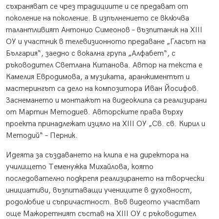
съхраняват се чрез традициите и се предават от
поколение на поколение. В изпълнението се включва
талантливият Антонио Симеонов – възпитаник на XIII
ОУ и участник в телевизионното предаване „Гласът на
България“, заедно с вокална група „Алфабет“, с
ръководител Светлана Китанова. Автор на текста е
Камелия Евродимова, а музиката, аранжиментът и
мастерингът са дело на композитора Иван Йосифов.
Заснемането и монтажът на видеоклипа са реализирани
от Мартин Методиев. Авторските права върху
проекта принадлежат изцяло на XIII ОУ „Св. св. Кирил и
Методий“ – Перник.
Идеята за създаването на клипа е на директора на
училището Теменужка Михайлова, която
последователно подкрепя реализирането на творчески
инициативи, възпитаващи учениците в духовност,
родолюбие и съпричастност. Във видеото участват
още Мажоретният състав на XIII ОУ с ръководител