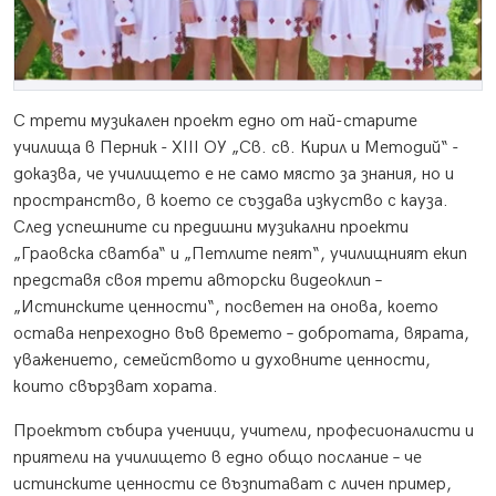
С трети музикален проект едно от най-старите
училища в Перник - XIII ОУ „Св. св. Кирил и Методий“ -
доказва, че училището е не само място за знания, но и
пространство, в което се създава изкуство с кауза.
След успешните си предишни музикални проекти
„Граовска сватба“ и „Петлите пеят“, училищният екип
представя своя трети авторски видеоклип –
„Истинските ценности“, посветен на онова, което
остава непреходно във времето – добротата, вярата,
уважението, семейството и духовните ценности,
които свързват хората.
Проектът събира ученици, учители, професионалисти и
приятели на училището в едно общо послание – че
истинските ценности се възпитават с личен пример,