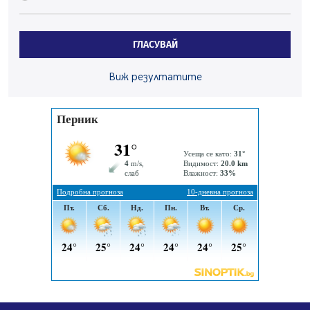
Радев: Работи се усилено за спасяване на средствата
по Плана за справедлив преход за Стара Загора,
Кюстендил и Перник
ГЛАСУВАЙ
05.08.2026, 11:34
Вече няма чакащи с години за присъединяване към
Виж резултатите
мрежата на „ВиК“ в Перник
05.08.2026, 11:22
След сигнали: Санкции за шумни младежи и
предупреждения заради тормоз над жена в Перник
05.08.2026, 10:03
Непълнолетни с електрически тротинетки
санкционирани при нощна проверка в Перник
05.08.2026, 10:00