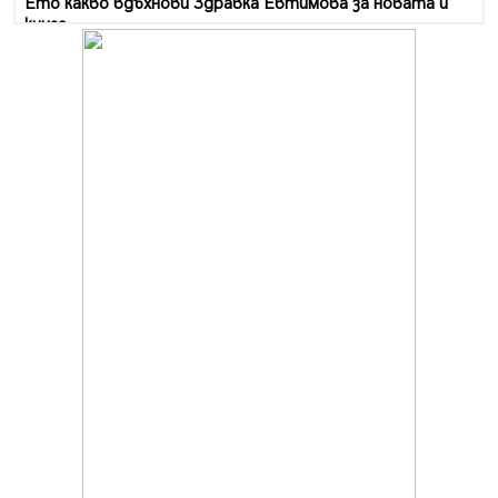
Ето какво вдъхнови Здравка Евтимова за новата ѝ
книга
07.08.2026, 00:11
Продължава изграждането на нови паркоместа в
Перник
06.08.2026, 11:22
Върви почистване на главен път от квартал „Бела
вода“ до кв. „Църква“
06.08.2026, 10:57
Четири сигнала до пожарната в Перник за денонощие,
пожарникарите призовават към повишено внимание
06.08.2026, 09:43
Много заразен вирус върлува в Перник
06.08.2026, 09:28
Проверки за спазване правилата за пожарна
безопасност по време на жътвената кампания в
Перник
06.08.2026, 07:51