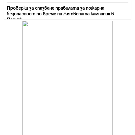
Проверки за спазване правилата за пожарна
безопасност по време на жътвената кампания в
Перник
06.08.2026, 07:51
Ето какви забавления ще има през август в Перник
06.08.2026, 00:48
Пернишки експерт за фишинг измамите:
Проверявайте съмнителните линкове в bezopasno.net
05.08.2026, 15:42
На 95 години почина Лиляна Десова
05.08.2026, 15:18
Радев: Работи се активно за запазването на
средствата по Плана за справедлив преход за
въглищните райони
05.08.2026, 14:57
Звезди от световна сцена в Перник ще пеят на
Пернишката крепост