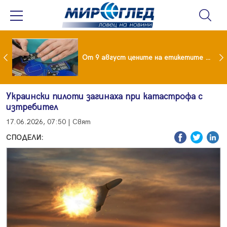
 за изграждане на 13-етажна "мегаджамия" разгневи жителите на Лондон
От 9 август цените на етикетите само в евро
Украински пилоти загинаха при катастрофа с
изтребител
17.06.2026, 07:50 | Свят
СПОДЕЛИ: