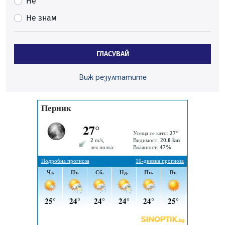
Не
началото на годината
Не знам
05.08.2026, 09:30
Здравният министър Катя Ивкова и депутата от
Перник Мартин Жлябинков обходиха здравни
ГЛАСУВАЙ
заведения в Перник
05.08.2026, 09:06
Виж резултатите
Извънредният и пълномощен посланик на Иран на
посещение в музея в Перник
05.08.2026, 09:02
Млади мъже от Перник в инициатива „Перник
подкрепя своите пенсионери“
05.08.2026, 08:57
5 случая на хепатит от началото на юли до сега в
Перник
05.08.2026, 00:32