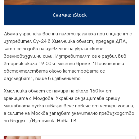
Снимка: iStock
Двама украински военни пилоти загинаха при инцидент с
изтребител Су-24 в Хмелницка област, предаде ДПА,
като се позова на изявление на украинските
военновъздушни сили. Изтребителят се е разбил във
вторник около 19:00 ч. местно време. "Причините и
обстоятелствата около катастрофата се
разследват", пише в изявлението.
Хмелницка област се намира на около 160 км от
границата с Молдова. Украйна се защитава срещу
мащабната руска инвазия вече повече от четири години,
а силите на Москва запазват значително превъзходство
по въздух. /Източник: Нова ТВ