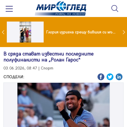
 и майка си построиха къща от 8000 стъклени бутилки
Глория изригна срещу бившия си мъж: Беше със 120-килограмова жена! Искаше бърза печалба...
В сряда стават известни последните
полуфиналисти на „Ролан Гарос“
03.06.2026, 08:47 | Спорт
СПОДЕЛИ: