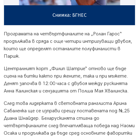
Снимка: БГНЕС
Програмата на четвъртфиналите на „Ролан Гарос“
продължава в сряда с още четири интригуващи двубоя,
които ще определят останалите полуфиналисти в
Париж.
Централният корт „Филип Шатрие“ отново ще бъде
сцена на битки както при жените, така и при мъжете.
Денят започва в 12:00 часа с двубоя между рускинята
Анна Калинская и сензацията от Полша Мая Хвалинска.
След това лидерката в световната ранглиста Арина
Сабаленка ще се изправи срещу поставената под №25
Диана Шнайдер. Беларускинята стигна до
четвъртфиналите след впечатляваща победа над Наоми
Осака и продължава да бъде сред основните фаворитки