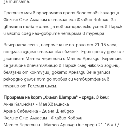
за титлата.
Третият мач в програмата противопоставя канадеца
Феликс Оже-Алиасим и италианеца Флавио Коболи. За
двамата това е шанс за нов исторически успех в Париж
и място сред най-добрите четирима в турнира.
Вечерната сесия, насрочена не по-рано от 21:15 часа,
предлага изцяло италиански сблъсък. Един срещу друг ще
застанат Матео Беретини и Матео Арналди. Беретини
се завърна впечатляващо в Париж след няколко години,
белязани от контузии, докато Арналди вече записа
рекордно дълъг път до първия си четвъртфинал в
турнир от Големия шлем.
Програма на корт „Филип Шатрие“ – сряда, 3 юни:
Анна Калинская – Мая Хвалинска
Арина Сабаленка – Диана Шнайдер
Феликс Оже-Алиасим – Флавио Коболи
Матео Беретини – Матео Арналди (не преди 21:15 ч.) /