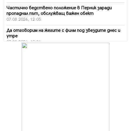
Частично бедствено положение в Перник заради
пропаднал път, обслужващ важен обект
07.08.2026, 12:05
Да отговорим на жегите с филм под звездите днес и
утре
07.08.2026, 10:21
Първите крачки в помощ на пенсионерите в Перник,
вече са факт
07.08.2026, 09:18
Пак ограничават камионите по магистралите в петък
и неделя. Ето обходните маршрути
07.08.2026, 07:55
Ето какво вдъхнови Здравка Евтимова за новата ѝ
книга
07.08.2026, 00:11
Продължава изграждането на нови паркоместа в
Перник