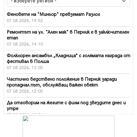
Феновете на "Миньор" превземат Разлог
07.08.2026, 14:52
Ремонтът на ул. "Ален мак" в Перник е в заключителен
етап
07.08.2026, 14:10
Фолклорен ансамбъл „Кладница“ с голямата награда от
фестивал в Полша
07.08.2026, 13:05
Частично бедствено положение в Перник заради
пропаднал път, обслужващ важен обект
07.08.2026, 12:05
Да отговорим на жегите с филм под звездите днес и
утре
07.08.2026, 10:21
Първите крачки в помощ на пенсионерите в Перник,
вече са факт