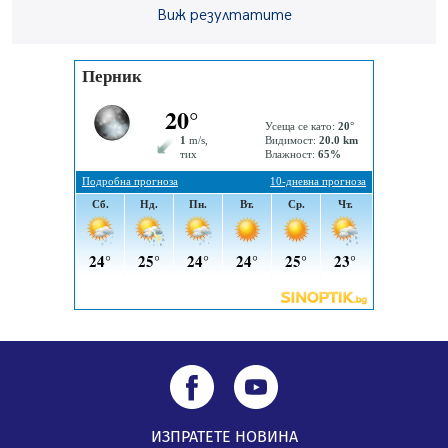
05.08.2026, 14:01
Виж резултатите
„Топлофикация Перник“ напредва с дигитализацията
на отчетния процес
05.08.2026, 11:48
Радев: Работи се усилено за спасяване на средствата
по Плана за справедлив преход за Стара Загора,
Кюстендил и Перник
05.08.2026, 11:34
ИЗПРАТЕТЕ НОВИНА