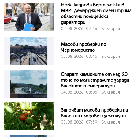
Нова кадрова въртележка в
МВР: Демерджиев смени трима
областни полицейски
директори
05.08.2026, 09:16 | България
Масови проверки по
Черноморието
05.08.2026, 08:45 | България
Спират камионите от над 20
тона по магистралите заради
високите температури
04.08.2026, 08:05 | България
Започват масови проверки на
вноса на плодове и зеленчуци
03.08.2026, 07:59 | България