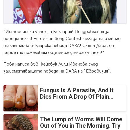
"Исторически успех за България! Поздравления за
победителя в Eurovision Song Contest - младата и много
талантлива българска певица DARA! Скъпа Дара, от
сърце ти пожелавам още много, много успехи!"
Това написа във Фейсбук Лили Иванова след
зашеметяващата победа на DARA на "Евровизия".
Fungus Is A Parasite, And It
Dies From A Drop Of Plain...
The Lump of Worms Will Come
Out of You in The Morning. Try