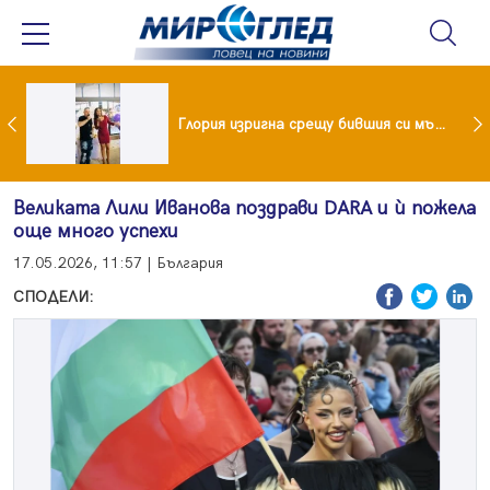
 и майка си построиха къща от 8000 стъклени бутилки
Глория изригна срещу бившия си мъж: Беше със 120-килограмова жена! Искаше бърза печалба...
Великата Лили Иванова поздрави DARA и ѝ пожела
още много успехи
17.05.2026, 11:57 | България
СПОДЕЛИ: