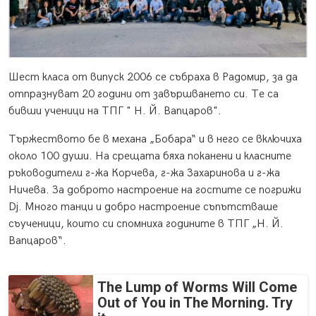
Шест класа от випуск 2006 се събраха в Радомир, за да
отпразнуват 20 години от завършването си. Те са
бивши ученици на ТПГ " Н. Й. Вапцаров".
Тържеството бе в механа „Бобара“ и в него се включиха
около 100 души. На срещата бяха поканени и класните
ръководители г-жа Корчева, г-жа Захаринова и г-жа
Ничева. За доброто настроение на гостите се погрижи
Dj. Много танци и добро настроение съпътстваше
съученици, които си спомниха годините в ТПГ „Н. Й.
Вапцаров“.
The Lump of Worms Will Come
Out of You in The Morning. Try