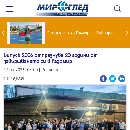
Когато всичко те дразни: тези трикове променят настроението за минути
Голям успех за България: Виктория Ангелова грабна световна титла в тройния скок
Випуск 2006 отпразнува 20 години от
завършването си в Радомир
17.05.2026, 08:00 | Радомир
СПОДЕЛИ: