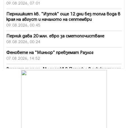
09.08.2026, 07:01
Пернишкият кв. "Изток" още 12 дни без топла вода в
края на август и началото на септември
09.08.2026, 00:45
Перник дава 20 млн. евро за сметопочистване
08.08.2026, 00:24
Феновете на "Миньор" превземат Разлог
07.08.2026, 14:52
Ремонтът на ул. "Ален мак" в Перник е в заключителен
етап
07.08.2026, 14:10
Фолклорен ансамбъл „Кладница“ с голямата награда от
фестивал в Полша
07.08.2026, 13:05
Частично бедствено положение в Перник заради
пропаднал път, обслужващ важен обект
07.08.2026, 12:05