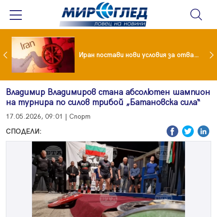
Как кетогенната диета се отразява на някои психични разстройства
Иран постави нови условия за отварянето на Ормузкия проток
Владимир Владимиров стана абсолютен шампион
на турнира по силов трибой „Батановска сила“
17.05.2026, 09:01 | Спорт
СПОДЕЛИ: