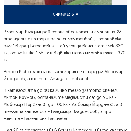
Снимка: БТА
Владимир Владимиров стана абсолютен шампион на 23-
ото издание на турнира по силов трибой „Батановска
сила“ в град Батановци. Той успя да вдигне от клек 330
кг, от лежанка 155 кг и в движението мъртва тяга – 370
кг.
Втори в абсолютната категория се е наредил Любомир
Йорданов, а трети – Лъчезар Първанов.
В категорията до 80 кг лично тегло златото спечели
Антон Крумов, останалите медалисти са: до 90 кг –
Любомир Първанов, до 100 кг – Любомир Йорданов, а в
тежката категория – Владимир Владимиров, а при
жените – Валентина Василева.
Над 20 състезатели във всички категории взеха участие