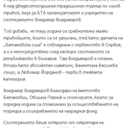
в над двадесетгодишния традиционен турнир по силов
трибой, каза за БТА организаторът и учредител на
състезанието Владимир Владимиров.
Той добави, че тази година са сравнително малко
трибойците, които са се записали, тъй като датата на
„Батановска сила“ е съвпаднала с първенство в Сърбия,
а и е непосредствено след наскоро състоялото се
републиканско в България. Там Владимиров е станал
втори като абсолютен шампион, Валентина Василева
също, а Любомир Йорданов – първи в тежката
категория.
Владимир Владимиров благодари на кметство
Батановци, Община Перник и спонсорите, които за
поредна година са спомогнали за осъществяването на
турнира и осигуряването на наградния фонд.
Състезанието беше открито от секретаря на