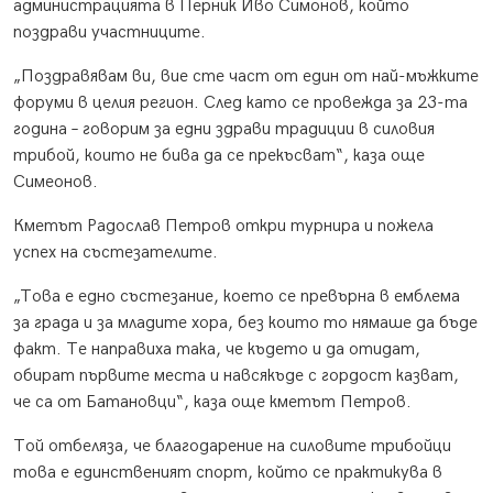
администрацията в Перник Иво Симонов, който
поздрави участниците.
„Поздравявам ви, вие сте част от един от най-мъжките
форуми в целия регион. След като се провежда за 23-та
година – говорим за едни здрави традиции в силовия
трибой, които не бива да се прекъсват“, каза още
Симеонов.
Кметът Радослав Петров откри турнира и пожела
успех на състезателите.
„Това е едно състезание, което се превърна в емблема
за града и за младите хора, без които то нямаше да бъде
факт. Те направиха така, че където и да отидат,
обират първите места и навсякъде с гордост казват,
че са от Батановци“, каза още кметът Петров.
Той отбеляза, че благодарение на силовите трибойци
това е единственият спорт, който се практикува в