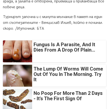
града, а залата е отворена, приемаща и приканваща все
повече деца.
Турнирът започна и с минута мълчание в памет на един
от състезателите – Венцислав Илиев, който е починал
скоро. /Източник: БТА
Fungus Is A Parasite, And It
Dies From A Drop Of Plain...
The Lump Of Worms Will Come
Out Of You In The Morning. Try
It
No Poop For More Than 2 Days
- It's The First Sign Of