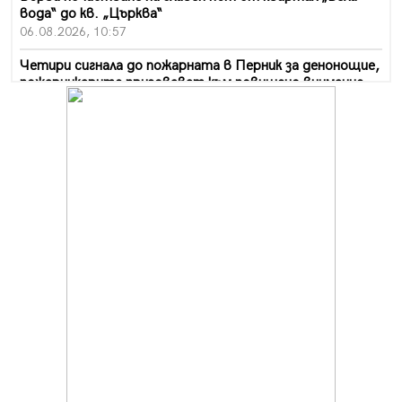
вода“ до кв. „Църква“
06.08.2026, 10:57
Четири сигнала до пожарната в Перник за денонощие,
пожарникарите призовават към повишено внимание
06.08.2026, 09:43
Много заразен вирус върлува в Перник
06.08.2026, 09:28
Проверки за спазване правилата за пожарна
безопасност по време на жътвената кампания в
Перник
06.08.2026, 07:51
Ето какви забавления ще има през август в Перник
06.08.2026, 00:48
Пернишки експерт за фишинг измамите:
Проверявайте съмнителните линкове в bezopasno.net
05.08.2026, 15:42
На 95 години почина Лиляна Десова