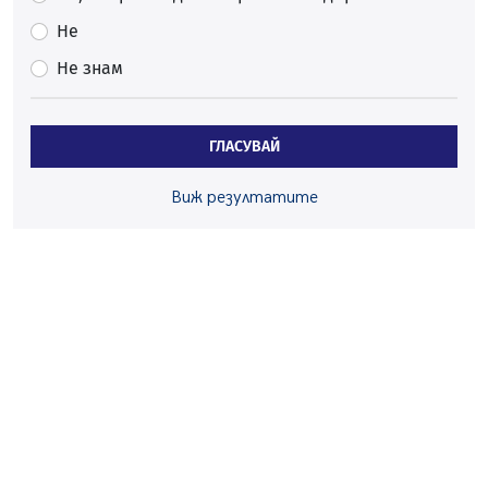
След сигнали: Санкции за шумни младежи и
Не
предупреждения заради тормоз над жена в Перник
Не знам
05.08.2026, 10:03
Непълнолетни с електрически тротинетки
санкционирани при нощна проверка в Перник
ГЛАСУВАЙ
05.08.2026, 10:00
По-малко тежки катастрофи в Пернишко от
Виж резултатите
началото на годината
05.08.2026, 09:30
Здравният министър Катя Ивкова и депутата от
Перник Мартин Жлябинков обходиха здравни
заведения в Перник
05.08.2026, 09:06
Извънредният и пълномощен посланик на Иран на
посещение в музея в Перник
05.08.2026, 09:02