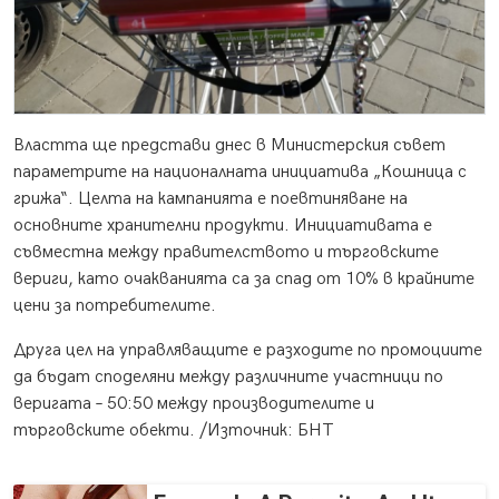
Властта ще представи днес в Министерския съвет
параметрите на националната инициатива „Кошница с
грижа“. Целта на кампанията е поевтиняване на
основните хранителни продукти. Инициативата е
съвместна между правителството и търговските
вериги, като очакванията са за спад от 10% в крайните
цени за потребителите.
Друга цел на управляващите е разходите по промоциите
да бъдат споделяни между различните участници по
веригата – 50:50 между производителите и
търговските обекти. /Източник: БНТ