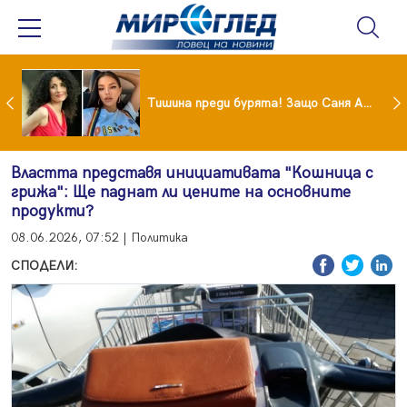
От 9 август цените на етикетите само в евро
Тишина преди бурята! Защо Саня Армутлиева продължава да мълчи за раздялата с Дара?
Властта представя инициативата "Кошница с
грижа": Ще паднат ли цените на основните
продукти?
08.06.2026, 07:52 | Политика
СПОДЕЛИ: