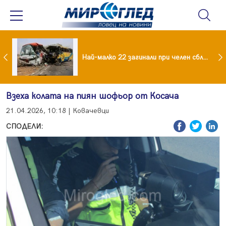
езидент: Искаме споразумение със САЩ , но без компромиси
Най-малко 22 загинали при челен сблъсък между два автобуса
Взеха колата на пиян шофьор от Косача
21.04.2026, 10:18 | Ковачевци
СПОДЕЛИ: