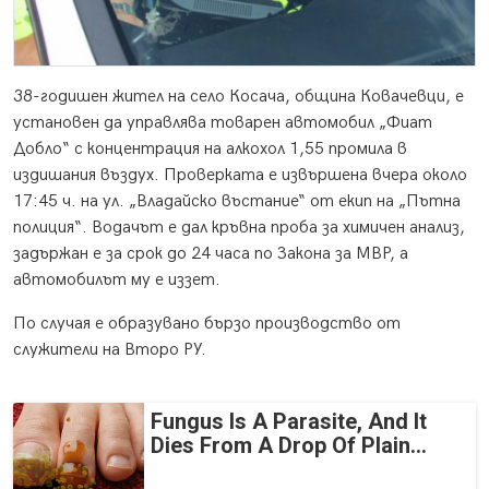
38-годишен жител на село Косача, община Ковачевци, е
установен да управлява товарен автомобил „Фиат
Добло“ с концентрация на алкохол 1,55 промила в
издишания въздух. Проверката е извършена вчера около
17:45 ч. на ул. „Владайско въстание“ от екип на „Пътна
полиция“. Водачът е дал кръвна проба за химичен анализ,
задържан е за срок до 24 часа по Закона за МВР, а
автомобилът му е иззет.
По случая е образувано бързо производство от
служители на Второ РУ.
Fungus Is A Parasite, And It
Dies From A Drop Of Plain...