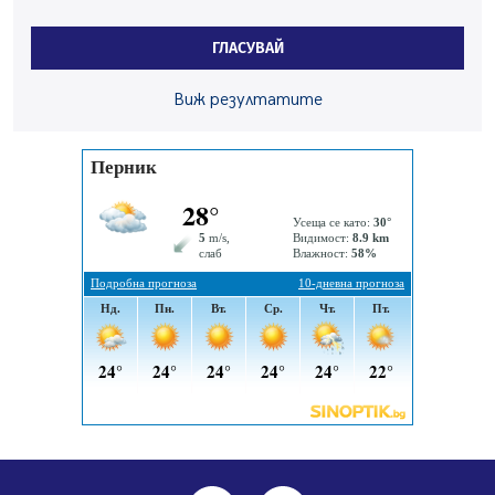
безопасност по време на жътвената кампания в
Перник
ГЛАСУВАЙ
06.08.2026, 07:51
Ето какви забавления ще има през август в Перник
Виж резултатите
06.08.2026, 00:48
Пернишки експерт за фишинг измамите:
Проверявайте съмнителните линкове в bezopasno.net
05.08.2026, 15:42