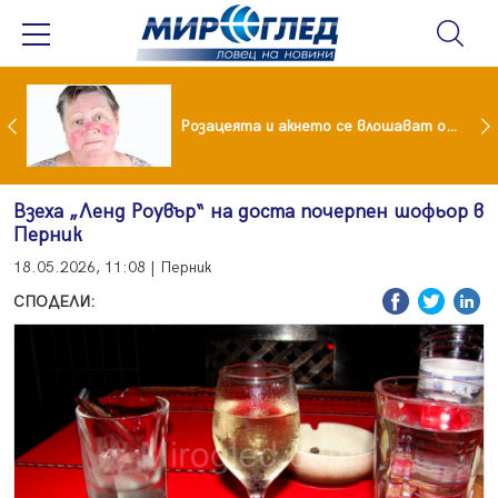
ейчева отиде на море след убийството на Владо Загатото, скарала се с него за пари
Розацеята и акнето се влошават от слънцето
Взеха „Ленд Роувър“ на доста почерпен шофьор в
Перник
18.05.2026, 11:08 | Перник
СПОДЕЛИ: