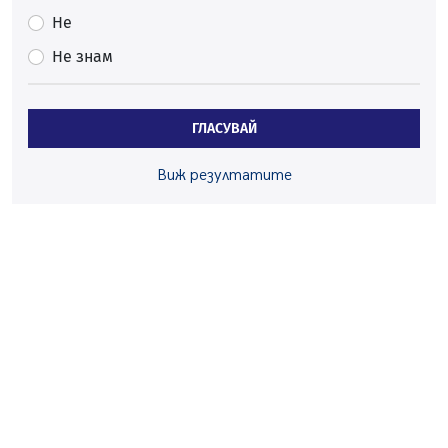
Първите крачки в помощ на пенсионерите в Перник,
вече са факт
Не
07.08.2026, 09:18
Не знам
Пак ограничават камионите по магистралите в петък
и неделя. Ето обходните маршрути
07.08.2026, 07:55
ГЛАСУВАЙ
Ето какво вдъхнови Здравка Евтимова за новата ѝ
книга
Виж резултатите
07.08.2026, 00:11
Продължава изграждането на нови паркоместа в
Перник
06.08.2026, 11:22