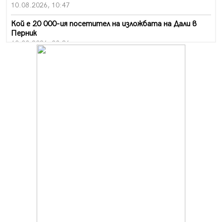
10.08.2026, 10:47
Кой е 20 000-ия посетител на изложбата на Дали в
Перник
10.08.2026, 08:36
Шестото издание "Пейка" в Перник: Много музика и
настроение
10.08.2026, 08:30
Генералът от Перник днес става на 80 години
09.08.2026, 12:10
Нов успех за Миньор, отново със суха мрежа, но и с
по-изразителен резултат
09.08.2026, 09:01
БГ парти ще разтресе центъра на Перник
09.08.2026, 07:01
Пернишкият кв. "Изток" още 12 дни без топла вода в
края на август и началото на септември
09.08.2026, 00:45