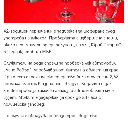
42-годишен перничанин е задържан за шофиране след
употреба на алкохол. Проверката е извършена снощи,
около пет минути преди полунощ, на ул. „Юрий Гагарин“
в Перник, съобщи МВР.
Служители на реда спрели за проверка лек автомобил
„Ланд Ровър“, управляван от жител на областния град.
При тест с техническо средство били отчетени 2,63
промила алкохол в издишания въздух. Водачът е дал
кръвна проба за химичен анализ, а автомобилът му е
иззет. Мъжът е задържан за срок до 24 часа с
полицейска заповед.
По случая е образувано бързо производство.