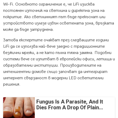
Wi-Fi. Основното ограничение е, че LiFi изисква
постоянен източник на светлина и директна зона на
покритие. Ако светлинният път бъде прекъснат или
устройството излезе извън осветената зона, връзката
може да бъде затруднена.
Затова експертите очакват през следващите години
LiFi да се използва най-вече заедно с традиционните
безжични мрежи, а не като пълна тяхна замяна. Подобни
системи вече се изпитват в европейски офиси, летища и
образователни институции. Производителите на
интелигентни домове също започват да интегрират
интернет свързаност в модерни LED осветителни
решения.
Fungus Is A Parasite, And It
Dies From A Drop Of Plain...