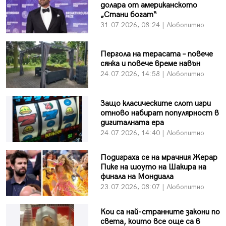
долара от американското
„Стани богат“
31.07.2026, 08:24 | Любопитно
Пергола на терасата – повече
сянка и повече време навън
24.07.2026, 14:58 | Любопитно
Защо класическите слот игри
отново набират популярност в
дигиталната ера
24.07.2026, 14:40 | Любопитно
Подиграха се на мрачния Жерар
Пике на шоуто на Шакира на
финала на Мондиала
23.07.2026, 08:07 | Любопитно
Кои са най-странните закони по
света, които все още са в