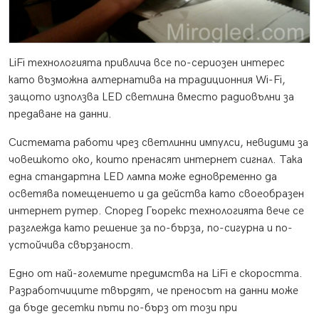
LiFi технологията привлича все по-сериозен интерес
като възможна алтернатива на традиционния Wi-Fi,
защото използва LED светлина вместо радиовълни за
предаване на данни.
Системата работи чрез светлинни импулси, невидими за
човешкото око, които пренасят интернет сигнал. Така
една стандартна LED лампа може едновременно да
осветява помещението и да действа като своеобразен
интернет рутер. Според Гьорекс технологията вече се
разглежда като решение за по-бърза, по-сигурна и по-
устойчива свързаност.
Едно от най-големите предимства на LiFi е скоростта.
Разработчиците твърдят, че преносът на данни може
да бъде десетки пъти по-бърз от този при