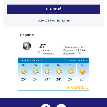
Здравният министър Катя Ивкова и депутата от
Перник Мартин Жлябинков обходиха здравни
ГЛАСУВАЙ
заведения в Перник
05.08.2026, 09:06
Виж резултатите
Извънредният и пълномощен посланик на Иран на
посещение в музея в Перник
05.08.2026, 09:02
Млади мъже от Перник в инициатива „Перник
подкрепя своите пенсионери“
05.08.2026, 08:57
5 случая на хепатит от началото на юли до сега в
Перник
05.08.2026, 00:32