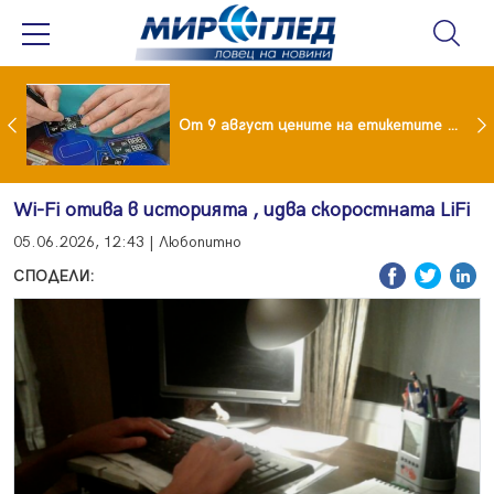
 за изграждане на 13-етажна "мегаджамия" разгневи жителите на Лондон
От 9 август цените на етикетите само в евро
Wi-Fi отива в историята , идва скоростната LiFi
05.06.2026, 12:43 | Любопитно
СПОДЕЛИ: