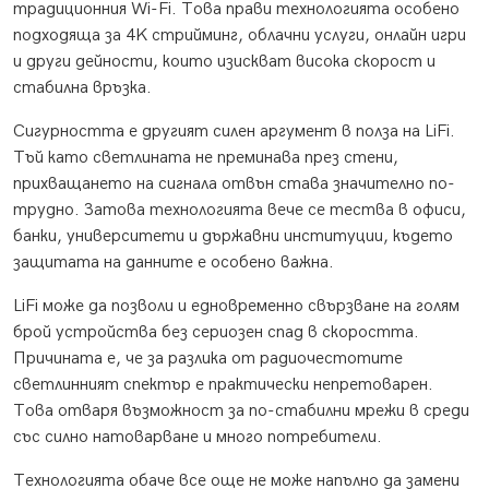
традиционния Wi-Fi. Това прави технологията особено
подходяща за 4K стрийминг, облачни услуги, онлайн игри
и други дейности, които изискват висока скорост и
стабилна връзка.
Сигурността е другият силен аргумент в полза на LiFi.
Тъй като светлината не преминава през стени,
прихващането на сигнала отвън става значително по-
трудно. Затова технологията вече се тества в офиси,
банки, университети и държавни институции, където
защитата на данните е особено важна.
LiFi може да позволи и едновременно свързване на голям
брой устройства без сериозен спад в скоростта.
Причината е, че за разлика от радиочестотите
светлинният спектър е практически непретоварен.
Това отваря възможност за по-стабилни мрежи в среди
със силно натоварване и много потребители.
Технологията обаче все още не може напълно да замени