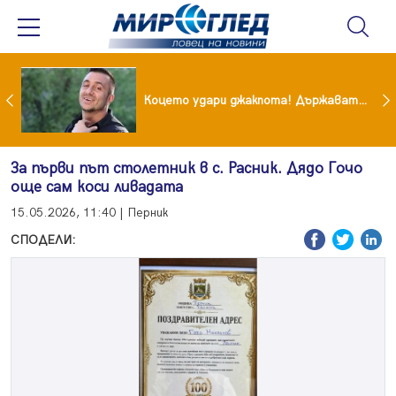
преди бурята! Защо Саня Армутлиева продължава да мълчи за раздялата с Дара?
Коцето удари джакпота! Държавата му плаща 95 000 евро
За първи път столетник в с. Расник. Дядо Гочо
още сам коси ливадата
15.05.2026, 11:40 | Перник
СПОДЕЛИ: