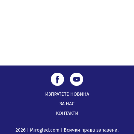
подкрепя своите пенсионери“
05.08.2026, 08:57
5 случая на хепатит от началото на юли до сега в
Перник
05.08.2026, 00:32
ИЗПРАТЕТЕ НОВИНА
ЗА НАС
КОНТАКТИ
2026 | Mirogled.com | Всички права запазени.