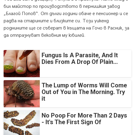
бил майстор по производството в пернишкия завод
„Благой Попов“. От дълги години обаче е пенсионер и се
радва на старините и близките си. Този уикенд
роднините ще се съберат в къщата на Гочо в Расник, за
да отпразнуват вековния му юбилей.
Fungus Is A Parasite, And It
Dies From A Drop Of Plain...
The Lump of Worms Will Come
Out of You in The Morning. Try
it
No Poop For More Than 2 Days
- It's The First Sign Of