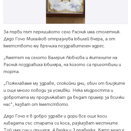
За първи път пернишкото село Расник има столетник.
Дядо Гочо Михалков отпразнува юбилей вчера, а от
кметството му връчиха поздравителен адрес.
„Кметът на селото Валерия Любчова и жителите на
Расник поздравиха юбиляра, на когото са приготвили и
торта.
„Пожелаваме му здраве, спокойни дни, обич от близките
и още много поводи за усмивки. Нека мъдростта и
добротата му продължават да бъдат пример за всички
нас“, казват от кметството.
Дядо Гочо е в добро здраве и дори все още коси
ливадата със старата си коса, разказват местните.
Той има син и дъщеря, 4 внука и 3 правнука. Като млад е