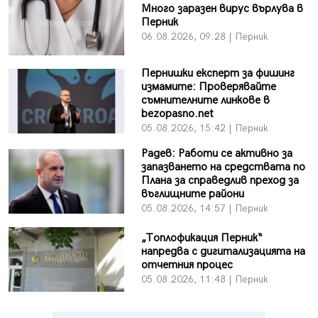
Много заразен вирус върлува в
Перник
06.08.2026, 09:28 | Перник
Пернишки експерт за фишинг
измамите: Проверявайте
съмнителните линкове в
bezopasno.net
05.08.2026, 15:42 | Перник
Радев: Работи се активно за
запазването на средствата по
Плана за справедлив преход за
въглищните райони
05.08.2026, 14:57 | Перник
„Топлофикация Перник“
напредва с дигитализацията на
отчетния процес
05.08.2026, 11:48 | Перник