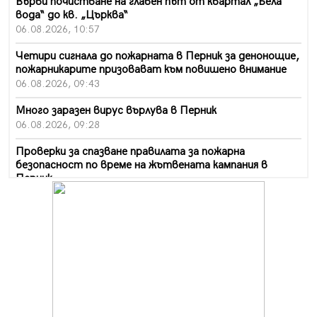
Върви почистване на главен път от квартал „Бела
вода“ до кв. „Църква“
06.08.2026, 10:57
Четири сигнала до пожарната в Перник за денонощие,
пожарникарите призовават към повишено внимание
06.08.2026, 09:43
Много заразен вирус върлува в Перник
06.08.2026, 09:28
Проверки за спазване правилата за пожарна
безопасност по време на жътвената кампания в
Перник
06.08.2026, 07:51
Ето какви забавления ще има през август в Перник
06.08.2026, 00:48
Пернишки експерт за фишинг измамите:
Проверявайте съмнителните линкове в bezopasno.net
05.08.2026, 15:42
На 95 години почина Лиляна Десова