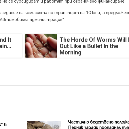
 не се субсидират и работят при ограничено финансиране.
седание на комисията по транспорт на 10 юни, а предложе
 „Автомобилна администрация“.
nd It
The Horde Of Worms Will 
in...
Out Like a Bullet In the
Morning
Частично бедствено положе
к" в
Перник заради пропаднал пъ