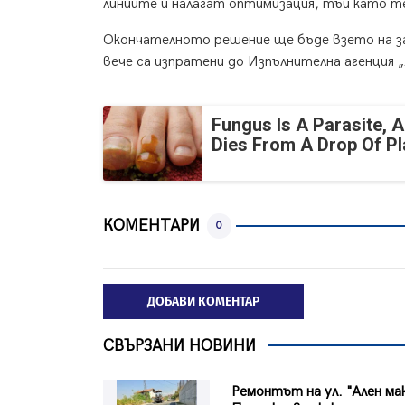
линиите и налагат оптимизация, тъй като те
Окончателното решение ще бъде взето на за
вече са изпратени до Изпълнителна агенция
Fungus Is A Parasite, A
Dies From A Drop Of Pla
КОМЕНТАРИ
0
ДОБАВИ КОМЕНТАР
СВЪРЗАНИ НОВИНИ
Ремонтът на ул. "Ален ма