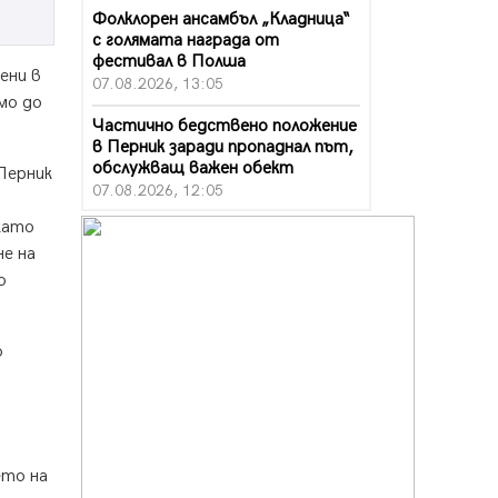
Фолклорен ансамбъл „Кладница“
с голямата награда от
фестивал в Полша
ени в
07.08.2026, 13:05
мо до
Частично бедствено положение
в Перник заради пропаднал път,
обслужващ важен обект
Перник
07.08.2026, 12:05
като
Да отговорим на жегите с филм
под звездите днес и утре
не на
07.08.2026, 10:21
о
Първите крачки в помощ на
пенсионерите в Перник, вече са
о
факт
07.08.2026, 09:18
Пак ограничават камионите по
магистралите в петък и неделя.
Ето обходните маршрути
ето на
07.08.2026, 07:55