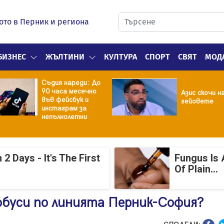
ото в Перник и региона
БИЗНЕС
ЖЪЛТИНИ
КУЛТУРА
СПОРТ
СВЯТ
МОД
Съдия нареди: До
90 часа месечно
Азис скочи н
във фейсбук и
гейовете
инстаграм за
непълнолетни
 Days - It's The First
Fungus Is 
Of Plain...
буси по линията Перник-София?