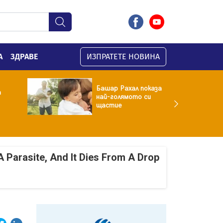
А
ЗДРАВЕ
ИЗПРАТЕТЕ НОВИНА
Башар Рахал показа
а
най-голямото си
щастие
A Parasite, And It Dies From A Drop