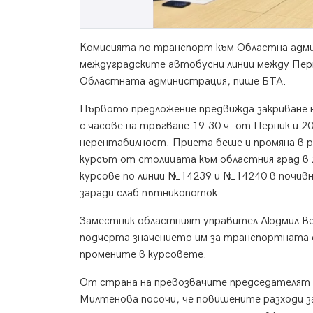
Комисията по транспорт към Областна админи
междуградските автобусни линии между Перн
Областната администрация, пише БТА.
Първото предложение предвижда закриване н
с часове на тръгване 19:30 ч. от Перник и 
нерентабилност. Приета беше и промяна в ра
курсът от столицата към областния град в 22
курсове по линии №14239 и №14240 в почивни
заради слаб пътникопоток.
Заместник областният управител Людмил Вес
подчерта значението им за транспортната с
промените в курсовете.
От страна на превозвачите председателят 
Милтенова посочи, че повишените разходи з