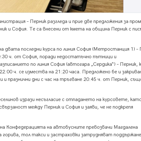
страция – Перник разгледа и прие две предложения за пром
ик и София. Те са внесени от кмета на община Перник с пис
а двата последни курса по линия София (Метростанция 1) – 
20:30 ч. от София, поради недостатъчно пътници и
зписанието по линия София (автогара „Сердика“) – Перник, 
:00 ч. се измества на 21:20 часа. Предложено бе и закрива
 и празнични дни с час на тръгване 20:45 ч. от Перник, същ
елинов изрази несъгласие с отпадането на курсовете, кат
вързаност между Перник и София и заяви, че не подкрепя
на Конфедерацията на автобусните превозвачи Магдалена
а горива, тол такси и застраховки затрудняват поддържан