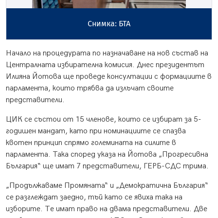
Снимка: БТА
Начало на процедурата по назначаване на нов състав на
Централната избирателна комисия. Днес президентът
Илияна Йотова ще проведе консултации с формациите в
парламента, които трябва да излъчат своите
представители.
ЦИК се състои от 15 членове, които се избират за 5-
годишен мандат, като при номинациите се спазва
квотен принцип спрямо големината на силите в
парламента. Така според указа на Йотова „Прогресивна
България“ ще имат 7 представители, ГЕРБ-СДС трима.
„Продължаваме Промяната“ и „Демократична България“
се разглеждат заедно, тъй като се явиха така на
изборите. Те имат право на двама представители. Две