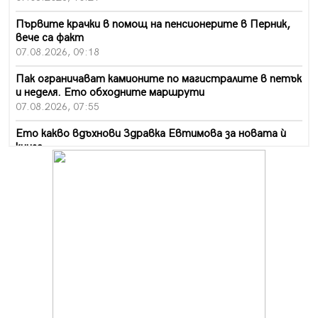
Първите крачки в помощ на пенсионерите в Перник,
вече са факт
07.08.2026, 09:18
Пак ограничават камионите по магистралите в петък
и неделя. Ето обходните маршрути
07.08.2026, 07:55
Ето какво вдъхнови Здравка Евтимова за новата ѝ
книга
07.08.2026, 00:11
Продължава изграждането на нови паркоместа в
Перник
06.08.2026, 11:22
Върви почистване на главен път от квартал „Бела
вода“ до кв. „Църква“
06.08.2026, 10:57
Четири сигнала до пожарната в Перник за денонощие,
пожарникарите призовават към повишено внимание