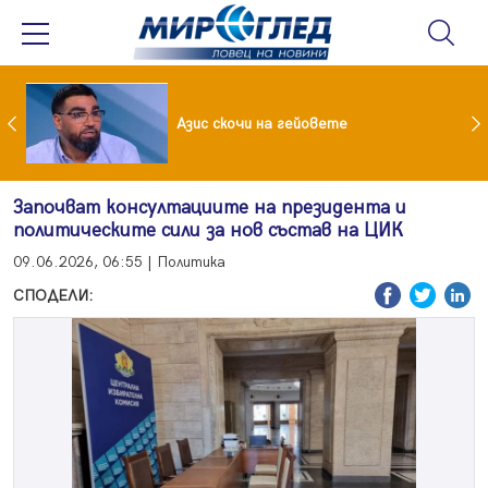
 До 90 часа месечно във фейсбук и инстаграм за непълнолетни
Азис скочи на гейовете
Започват консултациите на президента и
политическите сили за нов състав на ЦИК
09.06.2026, 06:55 | Политика
СПОДЕЛИ: