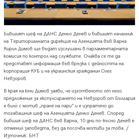
Бившият шеф на ДАНС Деньо Денев и бившият началник
на Териториалната дирекция на Агенцията във Варна
Кирил Димов ще бъдат изслушани в парламентарната
комисия по контрол над службите. Очаква се те да
представят информация във връзка с дейността на
корпорация КУБ и на украинския гражданин Олег
Невзоров.
В края на юни Димов заяви, че изготвеното от него
предложение за експулсирането на Невзоров от България
е било с мотив „пране на пари“ и е изпратено до
тогавашния шеф на Агенцията Деньо Денев. Според
бившия шеф на ДАНС във Варна, 10 дни по-късно Денев е
отменил заповедта, без да посочва мотиви за това. /
Източник: БНТ