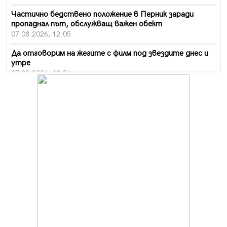
Частично бедствено положение в Перник заради
пропаднал път, обслужващ важен обект
07.08.2026, 12:05
Да отговорим на жегите с филм под звездите днес и
утре
07.08.2026, 10:21
Първите крачки в помощ на пенсионерите в Перник,
вече са факт
07.08.2026, 09:18
Пак ограничават камионите по магистралите в петък
и неделя. Ето обходните маршрути
07.08.2026, 07:55
Ето какво вдъхнови Здравка Евтимова за новата ѝ
книга
07.08.2026, 00:11
Продължава изграждането на нови паркоместа в
Перник