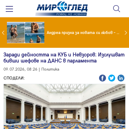
Драма вместо щастие: Звезда от "Татковци" е в болница с високорискова бременност
Андреа призна за новата си любов – руснакът Игор
Заради дейността на КУБ и Невзоров: Изслушват
бивши шефове на ДАНС в парламента
09.07.2026, 08:26 | Политика
СПОДЕЛИ: