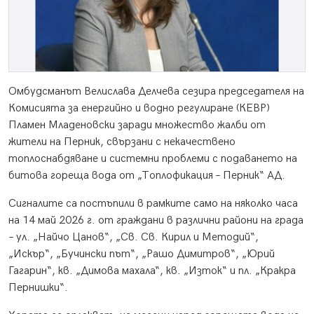
Омбудсманът Велислава Делчева сезира председателя на
Комисията за енергийно и водно регулиране (КЕВР)
Пламен Младеновски заради множество жалби от
жители на Перник, свързани с некачествено
топлоснабдяване и системни проблеми с подаването на
битова гореща вода от „Топлофикация – Перник“ АД.
Сигналите са постъпили в рамките само на няколко часа
на 14 май 2026 г. от граждани в различни райони на града
– ул. „Найчо Цанов“, „Св. Св. Кирил и Методий“,
„Искър“, „Бучински път“, „Рашо Димитров“, „Юрий
Гагарин“, кв. „Димова махала“, кв. „Изток“ и пл. „Кракра
Пернишки“.