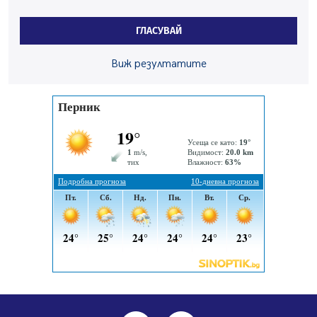
По-малко тежки катастрофи в Пернишко от
началото на годината
ГЛАСУВАЙ
05.08.2026, 09:30
Здравният министър Катя Ивкова и депутата от
Виж резултатите
Перник Мартин Жлябинков обходиха здравни
заведения в Перник
05.08.2026, 09:06
Извънредният и пълномощен посланик на Иран на
посещение в музея в Перник
05.08.2026, 09:02
Млади мъже от Перник в инициатива „Перник
подкрепя своите пенсионери“
05.08.2026, 08:57