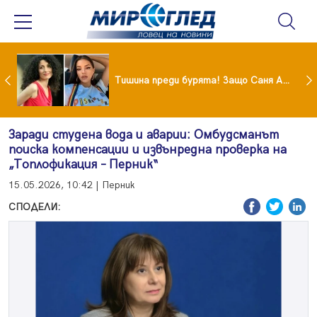
От 9 август цените на етикетите само в евро
Тишина преди бурята! Защо Саня Армутлиева продължава да мълчи за раздялата с Дара?
Заради студена вода и аварии: Омбудсманът
поиска компенсации и извънредна проверка на
„Топлофикация – Перник“
15.05.2026, 10:42 | Перник
СПОДЕЛИ: