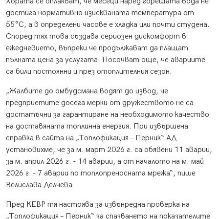
Хората се оплакват, че месеци наред горещата вода не
достига нормативно изискваната температура от
55°C, а в определени часове е хладка или почти студена.
Според тях това създава сериозен дискомфорт в
ежедневието, въпреки че продължават да плащат
пълната цена за услугата. Посочват още, че авариите
са били постоянни и през отоплителния сезон.
„Жалбите до омбудсмана водят до извод, че
предприетите досега мерки от дружеството не са
достатъчни за гарантиране на необходимото качество
на доставяната топлинна енергия. При извършена
справка в сайта на „Топлофикация – Перник“ АД
установихме, че за м. март 2026 г. са обявени 11 аварии,
за м. април 2026 г. - 14 аварии, а от началото на м. май
2026 г. - 7 аварии по топлопреносната мрежа“, пише
Велислава Делчева.
Пред КЕВР тя настоява за извънредна проверка на
„Топлофикация – Перник“ за спазването на показателите