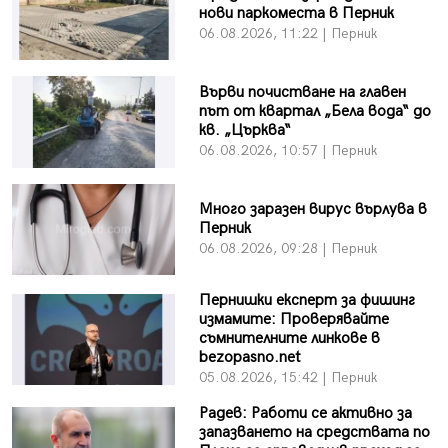
нови паркоместа в Перник
06.08.2026, 11:22 | Перник
Върви почистване на главен
път от квартал „Бела вода“ до
кв. „Църква“
06.08.2026, 10:57 | Перник
Много заразен вирус върлува в
Перник
06.08.2026, 09:28 | Перник
Пернишки експерт за фишинг
измамите: Проверявайте
съмнителните линкове в
bezopasno.net
05.08.2026, 15:42 | Перник
Радев: Работи се активно за
запазването на средствата по