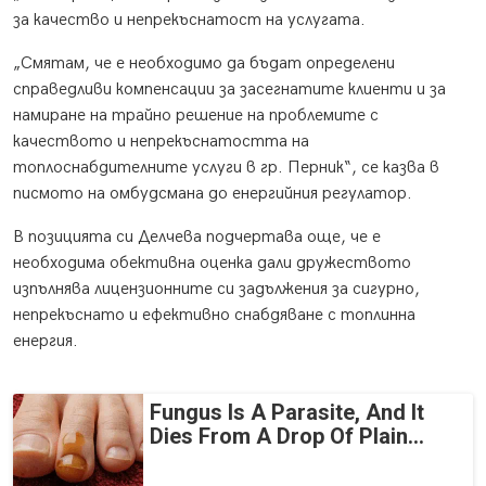
за качество и непрекъснатост на услугата.
„Смятам, че е необходимо да бъдат определени
справедливи компенсации за засегнатите клиенти и за
намиране на трайно решение на проблемите с
качеството и непрекъснатостта на
топлоснабдителните услуги в гр. Перник“, се казва в
писмото на омбудсмана до енергийния регулатор.
В позицията си Делчева подчертава още, че е
необходима обективна оценка дали дружеството
изпълнява лицензионните си задължения за сигурно,
непрекъснато и ефективно снабдяване с топлинна
енергия.
Fungus Is A Parasite, And It
Dies From A Drop Of Plain...