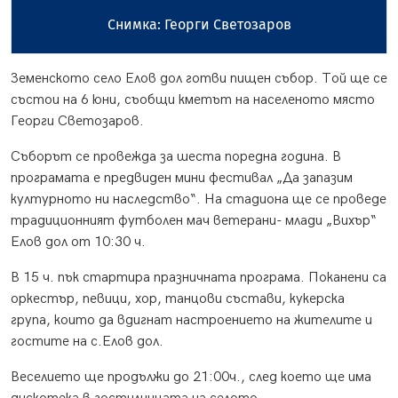
Снимка: Георги Светозаров
Земенското село Елов дол готви пищен събор. Той ще се
състои на 6 юни, съобщи кметът на населеното място
Георги Светозаров.
Съборът се провежда за шеста поредна година. В
програмата е предвиден мини фестивал „Да запазим
културното ни наследство“. На стадиона ще се проведе
традиционният футболен мач ветерани- млади „Вихър“
Елов дол от 10:30 ч.
В 15 ч. пък стартира празничната програма. Поканени са
оркестър, певици, хор, танцови състави, кукерска
група, които да вдигнат настроението на жителите и
гостите на с.Елов дол.
Веселието ще продължи до 21:00ч., след което ще има