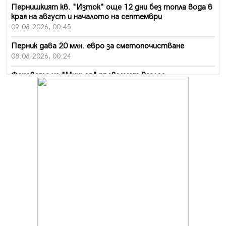
Пернишкият кв. "Изток" още 12 дни без топла вода в
края на август и началото на септември
09.08.2026, 00:45
Перник дава 20 млн. евро за сметопочистване
08.08.2026, 00:24
Феновете на "Миньор" превземат Разлог
07.08.2026, 14:52
Ремонтът на ул. "Ален мак" в Перник е в заключителен
етап
07.08.2026, 14:10
Фолклорен ансамбъл „Кладница“ с голямата награда от
фестивал в Полша
07.08.2026, 13:05
Частично бедствено положение в Перник заради
пропаднал път, обслужващ важен обект
07.08.2026, 12:05
Да отговорим на жегите с филм под звездите днес и