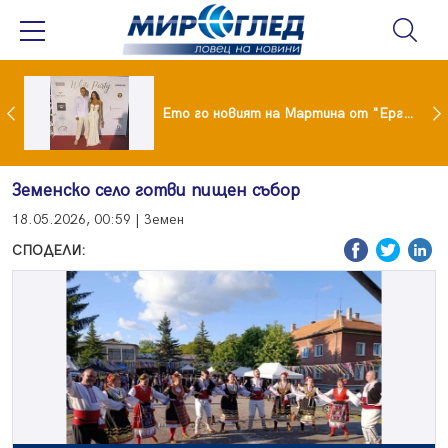
ики Кънчев се разведе тайно като Геро
Ето го новият на Мартина от "Ергенът"
Земенско село готви пищен събор
18.05.2026, 00:59 | Земен
СПОДЕЛИ: